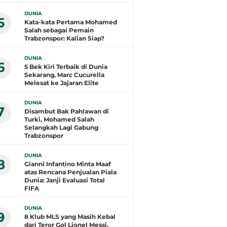
DUNIA
5
Kata-kata Pertama Mohamed
Salah sebagai Pemain
Trabzonspor: Kalian Siap?
DUNIA
6
5 Bek Kiri Terbaik di Dunia
Sekarang, Marc Cucurella
Melesat ke Jajaran Elite
DUNIA
7
Disambut Bak Pahlawan di
Turki, Mohamed Salah
Selangkah Lagi Gabung
Trabzonspor
DUNIA
8
Gianni Infantino Minta Maaf
atas Rencana Penjualan Piala
Dunia: Janji Evaluasi Total
FIFA
DUNIA
9
8 Klub MLS yang Masih Kebal
dari Teror Gol Lionel Messi,