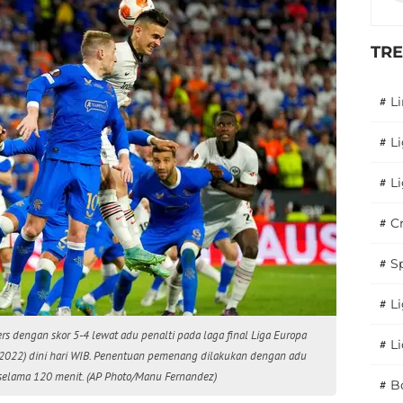
TR
#
L
#
L
#
L
#
C
#
S
#
Li
rs dengan skor 5-4 lewat adu penalti pada laga final Liga Europa
#
L
5/2022) dini hari WIB. Penentuan pemenang dilakukan dengan adu
1 selama 120 menit. (AP Photo/Manu Fernandez)
#
B