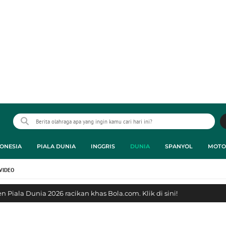
ONESIA
PIALA DUNIA
INGGRIS
DUNIA
SPANYOL
MOTO
VIDEO
 Piala Dunia 2026 racikan khas Bola.com. Klik di sini!