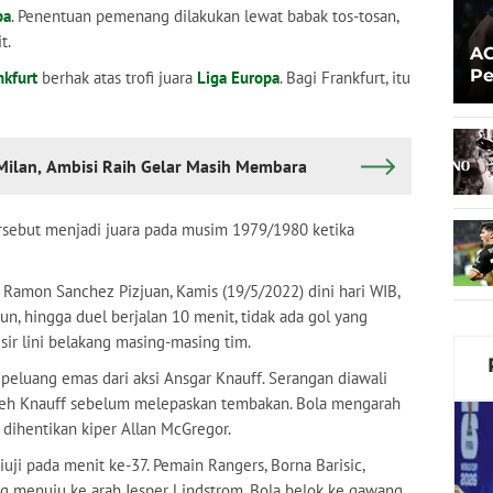
pa
. Penentuan pemenang dilakukan lewat babak tos-tosan,
t.
AC
Pe
nkfurt
berhak atas trofi juara
Liga Europa
. Bagi Frankfurt, itu
Pr
 Milan, Ambisi Raih Gelar Masih Membara
ersebut menjadi juara pada musim 1979/1980 ketika
 Ramon Sanchez Pizjuan, Kamis (19/5/2022) dini hari WIB,
n, hingga duel berjalan 10 menit, tidak ada gol yang
isir lini belakang masing-masing tim.
peluang emas dari aksi Ansgar Knauff. Serangan diawali
 oleh Knauff sebelum melepaskan tembakan. Bola mengarah
 dihentikan kiper Allan McGregor.
diuji pada menit ke-37. Pemain Rangers, Borna Barisic,
 menuju ke arah Jesper Lindstrom. Bola belok ke gawang