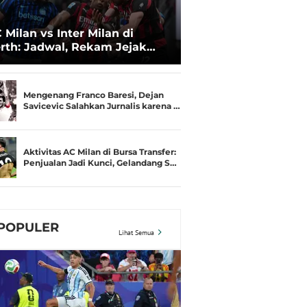
 Milan vs Inter Milan di
rth: Jadwal, Rekam Jejak
amusim, dan Gengsi
Mengenang Franco Baresi, Dejan
Savicevic Salahkan Jurnalis karena …
Aktivitas AC Milan di Bursa Transfer:
Penjualan Jadi Kunci, Gelandang S…
POPULER
Lihat Semua