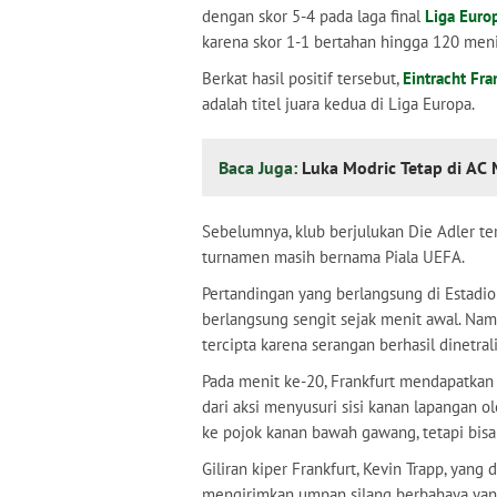
dengan skor 5-4 pada laga final
Liga Euro
karena skor 1-1 bertahan hingga 120 meni
Berkat hasil positif tersebut,
Eintracht Fra
adalah titel juara kedua di Liga Europa.
Baca Juga:
Luka Modric Tetap di AC
Sebelumnya, klub berjulukan Die Adler t
turnamen masih bernama Piala UEFA.
Pertandingan yang berlangsung di Estadio
berlangsung sengit sejak menit awal. Namu
tercipta karena serangan berhasil dinetral
Pada menit ke-20, Frankfurt mendapatkan 
dari aksi menyusuri sisi kanan lapangan
ke pojok kanan bawah gawang, tetapi bisa
Giliran kiper Frankfurt, Kevin Trapp, yang 
mengirimkan umpan silang berbahaya yang