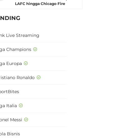
LAFC hingga Chicago Fire
ENDING
ink Live Streaming
iga Champions
iga Europa
ristiano Ronaldo
portBites
ga Italia
ionel Messi
ola Bisnis