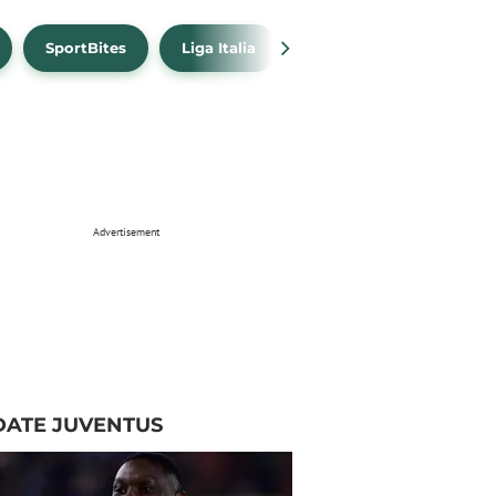
SportBites
Liga Italia
Link Live Streaming
Advertisement
DATE JUVENTUS