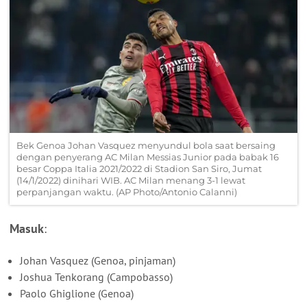
Bek Genoa Johan Vasquez menyundul bola saat bersaing
dengan penyerang AC Milan Messias Junior pada babak 16
besar Coppa Italia 2021/2022 di Stadion San Siro, Jumat
(14/1/2022) dinihari WIB. AC Milan menang 3-1 lewat
perpanjangan waktu. (AP Photo/Antonio Calanni)
Masuk
:
Johan Vasquez (Genoa, pinjaman)
Joshua Tenkorang (Campobasso)
Paolo Ghiglione (Genoa)