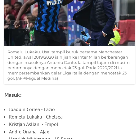
Romelu Lukaku. Usai tampil buruk bersama Manchester
United, awal 2019/2020 ia hijrah ke Inter Milan berbarengan
dengan masuknya Antonio Conte. Ia tampil tajam di musim
pertamanya dengan mencetak 23 gol. Pada 2020/2021 ia
mempersembahkan gelar Liga Italia dengan mencetak 23
gol. (AFP/Miguel Medina)
Masuk:
Joaquin Correa - Lazio
Romelu Lukaku - Chelsea
Kristjan Asllani - Empoli
Andre Onana - Ajax
Henrikh Mkhitaryan - AS Roma