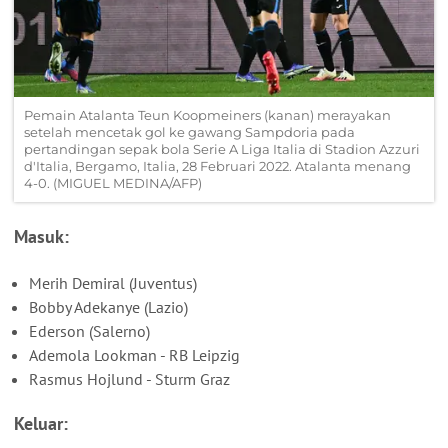
Pemain Atalanta Teun Koopmeiners (kanan) merayakan
setelah mencetak gol ke gawang Sampdoria pada
pertandingan sepak bola Serie A Liga Italia di Stadion Azzuri
d'Italia, Bergamo, Italia, 28 Februari 2022. Atalanta menang
4-0. (MIGUEL MEDINA/AFP)
Masuk:
Merih Demiral (Juventus)
Bobby Adekanye (Lazio)
Ederson (Salerno)
Ademola Lookman - RB Leipzig
Rasmus Hojlund - Sturm Graz
Keluar: