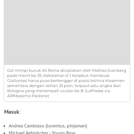
Gol mimpi buruk AS Roma diciptakan oleh Mattias Svanberg
pada menit ke-35. Kekalahan 0-1 tersebut membuat
Giallorossi harus puas bertengger di posisi kelima klasemen
sementara dengan raihan 25 poin, terpaut satu angka dari
Bologna yang menempati urutan ke-8. (LaPresse via
AP/Massimo Paolone)
Masuk
:
Andrea Cambiaso (Juventus, pinjaman)
Michael Aebishcher - Young Boys