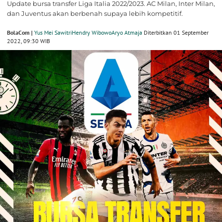
Update bursa transfer Liga Italia 2022/2023. AC Milan, Inter Milan,
dan Juventus akan berbenah supaya lebih kompetitif.
BolaCom |
Yus Mei Sawitri
Hendry Wibowo
Aryo Atmaja
Diterbitkan 01 September
2022, 09:30 WIB