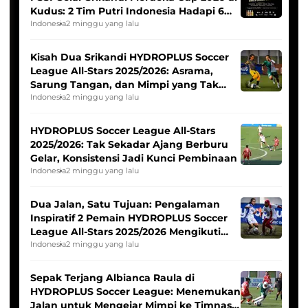
Kudus: 2 Tim Putri Indonesia Hadapi 6
Tim Asia
Indonesia
2 minggu yang lalu
Kisah Dua Srikandi HYDROPLUS Soccer
League All-Stars 2025/2026: Asrama,
Sarung Tangan, dan Mimpi yang Tak
Pernah Padam
Indonesia
2 minggu yang lalu
HYDROPLUS Soccer League All-Stars
2025/2026: Tak Sekadar Ajang Berburu
Gelar, Konsistensi Jadi Kunci Pembinaan
Indonesia
2 minggu yang lalu
Dua Jalan, Satu Tujuan: Pengalaman
Inspiratif 2 Pemain HYDROPLUS Soccer
League All-Stars 2025/2026 Mengikuti
Seleksi Timnas Indonesia Putri
Indonesia
2 minggu yang lalu
Sepak Terjang Albianca Raula di
HYDROPLUS Soccer League: Menemukan
Jalan untuk Mengejar Mimpi ke Timnas