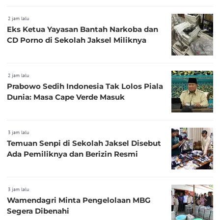
2 jam lalu
Eks Ketua Yayasan Bantah Narkoba dan
CD Porno di Sekolah Jaksel Miliknya
2 jam lalu
Prabowo Sedih Indonesia Tak Lolos Piala
Dunia: Masa Cape Verde Masuk
3 jam lalu
Temuan Senpi di Sekolah Jaksel Disebut
Ada Pemiliknya dan Berizin Resmi
3 jam lalu
Wamendagri Minta Pengelolaan MBG
Segera Dibenahi