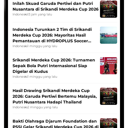
Inilah Skuad Garuda Pertiwi dan Putri
Nusantara di Srikandi Merdeka Cup 2026
Indonesia
13 jam yang lalu
Indonesia Turunkan 2 Tim di Srikandi
Merdeka Cup 2026: Mayoritas Hasil
Pemantauan di HYDROPLUS Soccer
League
Indonesia
1 minggu yang lalu
Srikandi Merdeka Cup 2026: Turnamen
Sepak Bola Putri Internasional Siap
Digelar di Kudus
Indonesia
1 minggu yang lalu
Hasil Drawing Srikandi Merdeka Cup
2026: Garuda Pertiwi Bertemu Malaysia,
Putri Nusantara Hadapi Thailand
Indonesia
2 minggu yang lalu
Bakti Olahraga Djarum Foundation dan
PSSI Gelar Srikandi Merdeka Cup 2026 di