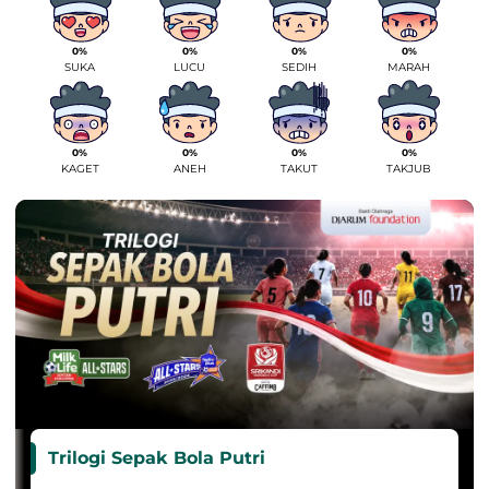
0%
0%
0%
0%
SUKA
LUCU
SEDIH
MARAH
0%
0%
0%
0%
KAGET
ANEH
TAKUT
TAKJUB
Trilogi Sepak Bola Putri