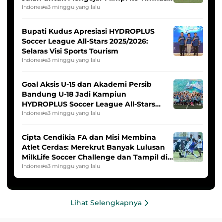
Indonesia Putri
Indonesia
3 minggu yang lalu
Bupati Kudus Apresiasi HYDROPLUS
Soccer League All-Stars 2025/2026:
Selaras Visi Sports Tourism
Indonesia
3 minggu yang lalu
Goal Aksis U-15 dan Akademi Persib
Bandung U-18 Jadi Kampiun
HYDROPLUS Soccer League All-Stars
2025/2026
Indonesia
3 minggu yang lalu
Cipta Cendikia FA dan Misi Membina
Atlet Cerdas: Merekrut Banyak Lulusan
MilkLife Soccer Challenge dan Tampil di
HYDROPLUS Soccer League
Indonesia
3 minggu yang lalu
Lihat Selengkapnya