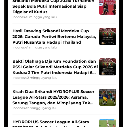
Srikandi Merdeka Cup 2026: Turnamen
Sepak Bola Putri Internasional Siap
Digelar di Kudus
Indonesia
1 minggu yang lalu
Hasil Drawing Srikandi Merdeka Cup
2026: Garuda Pertiwi Bertemu Malaysia,
Putri Nusantara Hadapi Thailand
Indonesia
1 minggu yang lalu
Bakti Olahraga Djarum Foundation dan
PSSI Gelar Srikandi Merdeka Cup 2026 di
Kudus: 2 Tim Putri Indonesia Hadapi 6
Tim Asia
Indonesia
2 minggu yang lalu
Kisah Dua Srikandi HYDROPLUS Soccer
League All-Stars 2025/2026: Asrama,
Sarung Tangan, dan Mimpi yang Tak
Pernah Padam
Indonesia
2 minggu yang lalu
HYDROPLUS Soccer League All-Stars