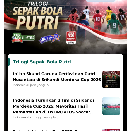
Trilogi Sepak Bola Putri
Inilah Skuad Garuda Pertiwi dan Putri
Nusantara di Srikandi Merdeka Cup 2026
Indonesia
1 jam yang lalu
Indonesia Turunkan 2 Tim di Srikandi
Merdeka Cup 2026: Mayoritas Hasil
Pemantauan di HYDROPLUS Soccer
League
Indonesia
1 minggu yang lalu