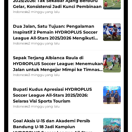
2025/2026: Tak Sekadar Ajang Berburu
Gelar, Konsistensi Jadi Kunci Pembinaan
Indonesia
2 minggu yang lalu
Dua Jalan, Satu Tujuan: Pengalaman
Inspiratif 2 Pemain HYDROPLUS Soccer
League All-Stars 2025/2026 Mengikuti
Seleksi Timnas Indonesia Putri
Indonesia
2 minggu yang lalu
Sepak Terjang Albianca Raula di
HYDROPLUS Soccer League: Menemukan
Jalan untuk Mengejar Mimpi ke Timnas
Indonesia Putri
Indonesia
3 minggu yang lalu
Bupati Kudus Apresiasi HYDROPLUS
Soccer League All-Stars 2025/2026:
Selaras Visi Sports Tourism
Indonesia
3 minggu yang lalu
Goal Aksis U-15 dan Akademi Persib
Bandung U-18 Jadi Kampiun