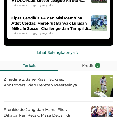
HYDROPLUS Soccer League All-Stars
2025/2026
Indonesia
3 minggu yang lalu
Cipta Cendikia FA dan Misi Membina
Atlet Cerdas: Merekrut Banyak Lulusan
MilkLife Soccer Challenge dan Tampil di
HYDROPLUS Soccer League
Indonesia
3 minggu yang lalu
Lihat Selengkapnya
Terkait
Kredit
2
Zinedine Zidane: Kisah Sukses,
Kontroversi, dan Deretan Prestasinya
Frenkie de Jong dan Hansi Flick
Dikabarkan Retak, Masa Depan di