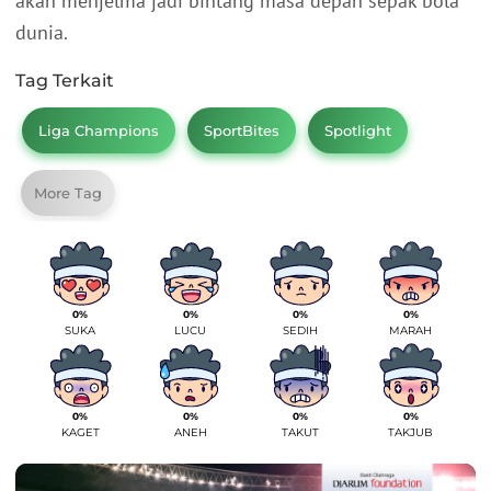
akan menjelma jadi bintang masa depan sepak bola
dunia.
Tag Terkait
Liga Champions
SportBites
Spotlight
More Tag
0%
0%
0%
0%
SUKA
LUCU
SEDIH
MARAH
0%
0%
0%
0%
KAGET
ANEH
TAKUT
TAKJUB