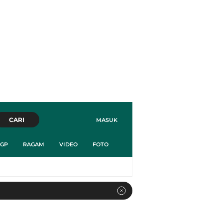
CARI
MASUK
GP
RAGAM
VIDEO
FOTO