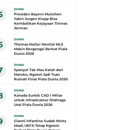
DUNIA
5
Presiden Bayern Munchen
Yakin Jurgen Klopp Bisa
Kembalikan Kejayaan Timnas
Jerman
DUNIA
6
Thomas Muller Menilai MLS
Makin Bergengsi Berkat Piala
Dunia 2026
DUNIA
7
Spanyol Tak Mau Kalah dari
Maroko, Ngotot Jadi Tuan
Rumah Final Piala Dunia 2030
DUNIA
8
Kanada Suntik CAD 1 Miliar
untuk Infrastruktur Olahraga
Usai Piala Dunia 2026
DUNIA
9
Gianni Infantino Sudah Minta
Maaf, UEFA Tetap Ngotot: