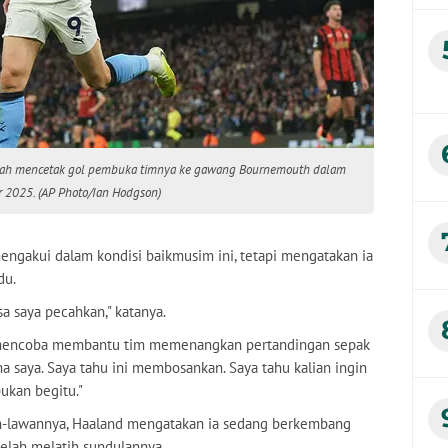
etelah mencetak gol pembuka timnya ke gawang Bournemouth dalam
r 2025. (AP Photo/Ian Hodgson)
engakui dalam kondisi baikmusim ini, tetapi mengatakan ia
du.
sa saya pecahkan," katanya.
aya mencoba membantu tim memenangkan pertandingan sepak
ma saya. Saya tahu ini membosankan. Saya tahu kalian ingin
ukan begitu."
n-lawannya, Haaland mengatakan ia sedang berkembang
elah melatih sundulannya.