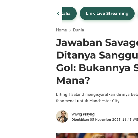
SportBites
Liga Italia
Link Live Streaming
Home
Dunia
Jawaban Savage
Ditanya Sanggu
Gol: Bukannya 
Mana?
Erling Haaland mengisyaratkan dirinya b
fenomenal untuk Manchester City.
Wiwig Prayugi
Diterbitkan 05 November 2025, 16:45 WI