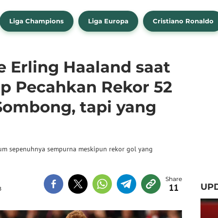
Liga Champions
Liga Europa
Cristiano Ronaldo
 Erling Haaland saat
p Pecahkan Rekor 52
Sombong, tapi yang
elum sepenuhnya sempurna meskipun rekor gol yang
UP
11
B