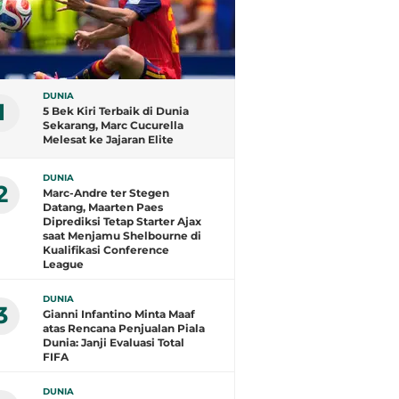
DUNIA
1
5 Bek Kiri Terbaik di Dunia
Sekarang, Marc Cucurella
Melesat ke Jajaran Elite
DUNIA
2
Marc-Andre ter Stegen
Datang, Maarten Paes
Diprediksi Tetap Starter Ajax
saat Menjamu Shelbourne di
Kualifikasi Conference
League
DUNIA
3
Gianni Infantino Minta Maaf
atas Rencana Penjualan Piala
Dunia: Janji Evaluasi Total
FIFA
DUNIA