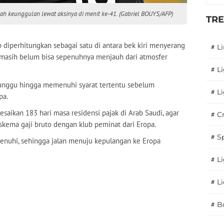
h keunggulan lewat aksinya di menit ke-41. (Gabriel BOUYS/AFP)
TR
diperhitungkan sebagai satu di antara bek kiri menyerang
#
L
 masih belum bisa sepenuhnya menjauh dari atmosfer
#
L
unggu hingga memenuhi syarat tertentu sebelum
#
L
pa.
saikan 183 hari masa residensi pajak di Arab Saudi, agar
#
C
kema gaji bruto dengan klub peminat dari Eropa.
#
S
rpenuhi, sehingga jalan menuju kepulangan ke Eropa
#
Li
#
L
#
B