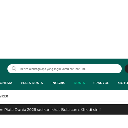
ONESIA
PIALA DUNIA
INGGRIS
DUNIA
SPANYOL
MOTO
VIDEO
 Piala Dunia 2026 racikan khas Bola.com. Klik di sini!