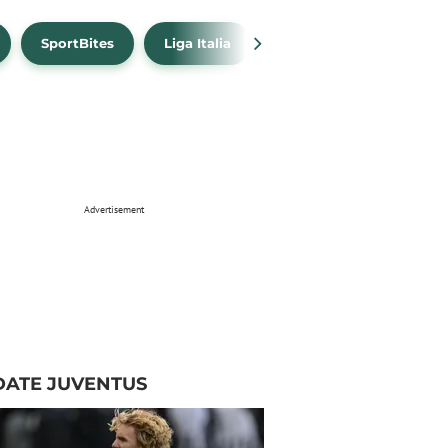
SportBites
Liga Italia
Link Live Streaming
Advertisement
DATE JUVENTUS