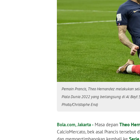
Pemain Prancis, Theo Hernandez melakukan sele
Piala Dunia 2022 yang berlangsung di Al Bayt S
Photo/Christophe Ena)
Bola.com, Jakarta -
Masa depan
Theo Her
CalcioMercato, bek asal Prancis tersebut 
dan mempertimbangkan kembali ke
Serie