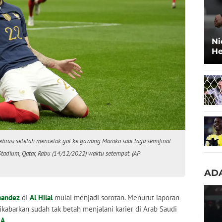
Ni
He
De
brasi setelah mencetak gol ke gawang Maroko saat laga semifinal
tadium, Qatar, Rabu (14/12/2022) waktu setempat. (AP
ADA
nandez
di
Al Hilal
mulai menjadi sorotan. Menurut laporan
dikabarkan sudah tak betah menjalani karier di Arab Saudi
 A
.