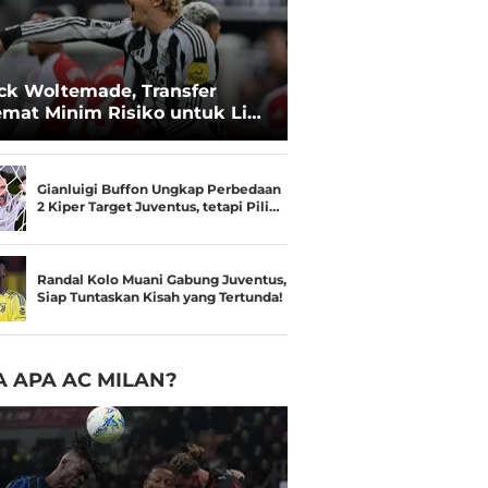
ck Woltemade, Transfer
mat Minim Risiko untuk Lini
pan Manchester United
Gianluigi Buffon Ungkap Perbedaan
2 Kiper Target Juventus, tetapi Pili…
Randal Kolo Muani Gabung Juventus,
Siap Tuntaskan Kisah yang Tertunda!
 APA AC MILAN?