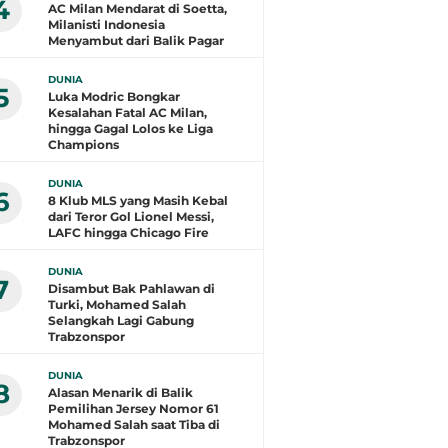
4
AC Milan Mendarat di Soetta,
Milanisti Indonesia
Menyambut dari Balik Pagar
DUNIA
5
Luka Modric Bongkar
Kesalahan Fatal AC Milan,
hingga Gagal Lolos ke Liga
Champions
DUNIA
6
8 Klub MLS yang Masih Kebal
dari Teror Gol Lionel Messi,
LAFC hingga Chicago Fire
DUNIA
7
Disambut Bak Pahlawan di
Turki, Mohamed Salah
Selangkah Lagi Gabung
Trabzonspor
DUNIA
8
Alasan Menarik di Balik
Pemilihan Jersey Nomor 61
Mohamed Salah saat Tiba di
Trabzonspor