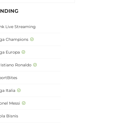
ENDING
ink Live Streaming
iga Champions
iga Europa
ristiano Ronaldo
portBites
ga Italia
ionel Messi
ola Bisnis