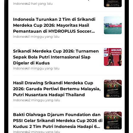
Indonesia
2 hari yang lalu
Indonesia Turunkan 2 Tim di Srikandi
Merdeka Cup 2026: Mayoritas Hasil
Pemantauan di HYDROPLUS Soccer
League
Indonesia
1 minggu yang lalu
Srikandi Merdeka Cup 2026: Turnamen
Sepak Bola Putri Internasional Siap
Digelar di Kudus
Indonesia
1 minggu yang lalu
Hasil Drawing Srikandi Merdeka Cup
2026: Garuda Pertiwi Bertemu Malaysia,
Putri Nusantara Hadapi Thailand
Indonesia
2 minggu yang lalu
Bakti Olahraga Djarum Foundation dan
PSSI Gelar Srikandi Merdeka Cup 2026 di
Kudus: 2 Tim Putri Indonesia Hadapi 6
Tim Asia
Indonesia
2 minggu yang lalu