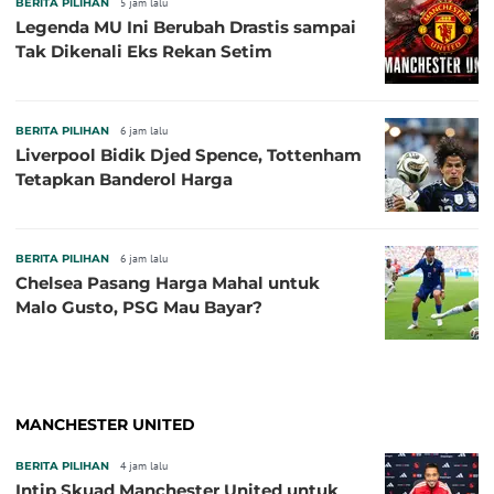
BERITA PILIHAN
5 jam lalu
Legenda MU Ini Berubah Drastis sampai
Tak Dikenali Eks Rekan Setim
BERITA PILIHAN
6 jam lalu
Liverpool Bidik Djed Spence, Tottenham
Tetapkan Banderol Harga
BERITA PILIHAN
6 jam lalu
Chelsea Pasang Harga Mahal untuk
Malo Gusto, PSG Mau Bayar?
MANCHESTER UNITED
BERITA PILIHAN
4 jam lalu
Intip Skuad Manchester United untuk