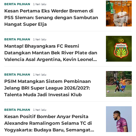
BERITA PILIHAN
1 hari lalu
Kesan Pertama Eks Werder Bremen di
PSS Sleman: Senang dengan Sambutan
Hangat Super Elja
BERITA PILIHAN
1 hari lalu
Mantap! Bhayangkara FC Resmi
Datangkan Mantan Bek River Plate dan
Valencia Asal Argentina, Kevin Leonel
Sibille
BERITA PILIHAN
1 hari lalu
PSIM Matangkan Sistem Pembinaan
Jelang BRI Super League 2026/2027:
Talenta Muda Jadi Investasi Klub
BERITA PILIHAN
1 hari lalu
Kesan Positif Bomber Anyar Persita
Alexandre Ramalingom Selama TC di
Yogyakarta: Budaya Baru, Semangat