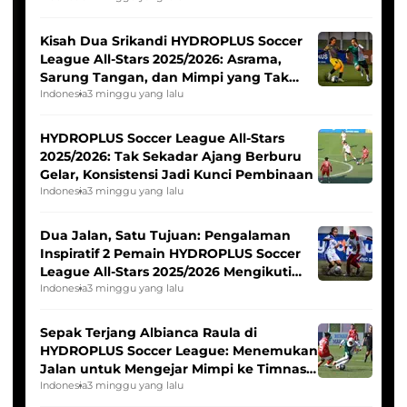
Kisah Dua Srikandi HYDROPLUS Soccer
League All-Stars 2025/2026: Asrama,
Sarung Tangan, dan Mimpi yang Tak
Pernah Padam
Indonesia
3 minggu yang lalu
HYDROPLUS Soccer League All-Stars
2025/2026: Tak Sekadar Ajang Berburu
Gelar, Konsistensi Jadi Kunci Pembinaan
Indonesia
3 minggu yang lalu
Dua Jalan, Satu Tujuan: Pengalaman
Inspiratif 2 Pemain HYDROPLUS Soccer
League All-Stars 2025/2026 Mengikuti
Seleksi Timnas Indonesia Putri
Indonesia
3 minggu yang lalu
Sepak Terjang Albianca Raula di
HYDROPLUS Soccer League: Menemukan
Jalan untuk Mengejar Mimpi ke Timnas
Indonesia Putri
Indonesia
3 minggu yang lalu