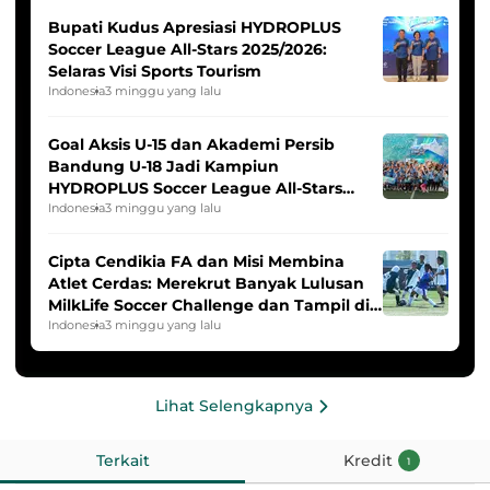
Bupati Kudus Apresiasi HYDROPLUS
Soccer League All-Stars 2025/2026:
Selaras Visi Sports Tourism
Indonesia
3 minggu yang lalu
Goal Aksis U-15 dan Akademi Persib
Bandung U-18 Jadi Kampiun
HYDROPLUS Soccer League All-Stars
2025/2026
Indonesia
3 minggu yang lalu
Cipta Cendikia FA dan Misi Membina
Atlet Cerdas: Merekrut Banyak Lulusan
MilkLife Soccer Challenge dan Tampil di
HYDROPLUS Soccer League
Indonesia
3 minggu yang lalu
Lihat Selengkapnya
Terkait
Kredit
1