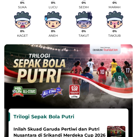
0%
0%
0%
0%
SUKA
LUCU
SEDIH
MARAH
0%
0%
0%
0%
KAGET
ANEH
TAKUT
TAKJUB
Trilogi Sepak Bola Putri
Inilah Skuad Garuda Pertiwi dan Putri
Nusantara di Srikandi Merdeka Cup 2026