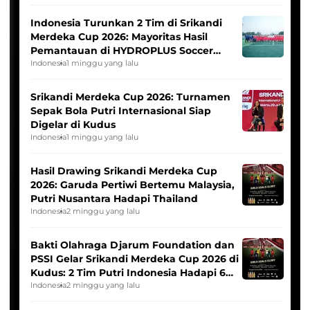
Indonesia Turunkan 2 Tim di Srikandi
Merdeka Cup 2026: Mayoritas Hasil
Pemantauan di HYDROPLUS Soccer
League
Indonesia
1 minggu yang lalu
Srikandi Merdeka Cup 2026: Turnamen
Sepak Bola Putri Internasional Siap
Digelar di Kudus
Indonesia
1 minggu yang lalu
Hasil Drawing Srikandi Merdeka Cup
2026: Garuda Pertiwi Bertemu Malaysia,
Putri Nusantara Hadapi Thailand
Indonesia
2 minggu yang lalu
Bakti Olahraga Djarum Foundation dan
PSSI Gelar Srikandi Merdeka Cup 2026 di
Kudus: 2 Tim Putri Indonesia Hadapi 6
Tim Asia
Indonesia
2 minggu yang lalu