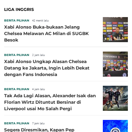
LIGA INGGRIS
BERITA PILIHAN
42 menit lalu
Xabi Alonso Buka-bukaan Jelang
Chelsea Melawan AC Milan di SUGBK
Besok
BERITA PILIHAN
2 jam lalu
Xabi Alonso Ungkap Alasan Chelsea
Datang ke Jakarta, Ingin Lebih Dekat
dengan Fans Indonesia
BERITA PILIHAN
4 jam lalu
Tak Ada Lagi Alasan, Alexander Isak dan
Florian Wirtz Dituntut Bersinar di
Liverpool usai Mo Salah Pergi
BERITA PILIHAN
7 jam lalu
Segera Diresmikan, Kapan Pep