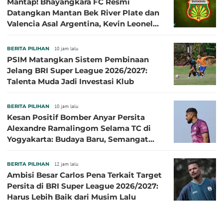
Mantap! Bhayangkara FC Resmi
Datangkan Mantan Bek River Plate dan
Valencia Asal Argentina, Kevin Leonel
Sibille
BERITA PILIHAN
10 jam lalu
PSIM Matangkan Sistem Pembinaan
Jelang BRI Super League 2026/2027:
Talenta Muda Jadi Investasi Klub
BERITA PILIHAN
10 jam lalu
Kesan Positif Bomber Anyar Persita
Alexandre Ramalingom Selama TC di
Yogyakarta: Budaya Baru, Semangat
Baru!
BERITA PILIHAN
12 jam lalu
Ambisi Besar Carlos Pena Terkait Target
Persita di BRI Super League 2026/2027:
Harus Lebih Baik dari Musim Lalu