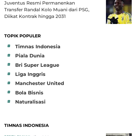
Juventus Resmi Permanenkan
Transfer Randal Kolo Muani dari PSG,
Diikat Kontrak hingga 2031
TOPIK POPULER
#
Timnas Indonesia
#
Piala Dunia
#
Bri Super League
#
Liga Inggris
#
Manchester United
#
Bola Bisnis
#
Naturalisasi
TIMNAS INDONESIA