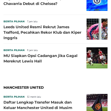
Chavarria Debut di Chelsea?
BERITA PILIHAN
7 jam lalu
Leeds United Resmi Rekrut James
Trafford, Pecahkan Rekor Klub dan Kiper
Inggris
BERITA PILIHAN
9 jam lalu
MU Siapkan Opsi Cadangan jika Gagal
Merekrut Lewis Hall
MANCHESTER UNITED
BERITA PILIHAN
52 menit lalu
Daftar Lengkap Transfer Masuk dan
Keluar Manchester United di Musim