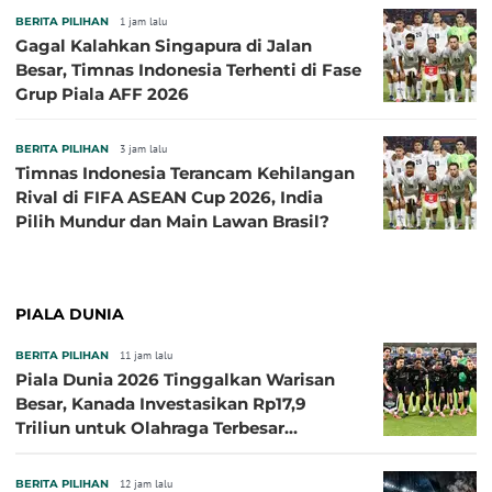
BERITA PILIHAN
1 jam lalu
Gagal Kalahkan Singapura di Jalan
Besar, Timnas Indonesia Terhenti di Fase
Grup Piala AFF 2026
BERITA PILIHAN
3 jam lalu
Timnas Indonesia Terancam Kehilangan
Rival di FIFA ASEAN Cup 2026, India
Pilih Mundur dan Main Lawan Brasil?
PIALA DUNIA
BERITA PILIHAN
11 jam lalu
Piala Dunia 2026 Tinggalkan Warisan
Besar, Kanada Investasikan Rp17,9
Triliun untuk Olahraga Terbesar
Sepanjang Sejarah
BERITA PILIHAN
12 jam lalu