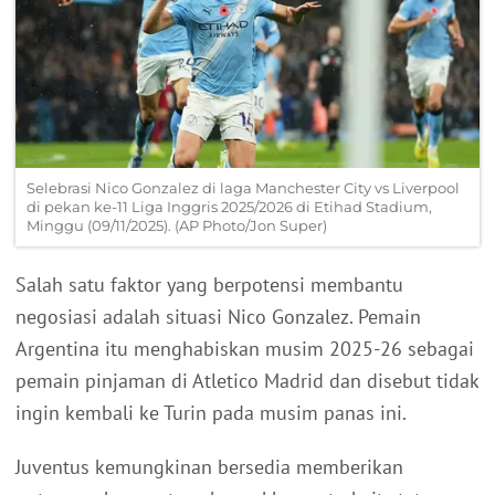
Selebrasi Nico Gonzalez di laga Manchester City vs Liverpool
di pekan ke-11 Liga Inggris 2025/2026 di Etihad Stadium,
Minggu (09/11/2025). (AP Photo/Jon Super)
Salah satu faktor yang berpotensi membantu
negosiasi adalah situasi Nico Gonzalez. Pemain
Argentina itu menghabiskan musim 2025-26 sebagai
pemain pinjaman di Atletico Madrid dan disebut tidak
ingin kembali ke Turin pada musim panas ini.
Juventus kemungkinan bersedia memberikan