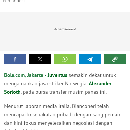
Fernandez)
Advertisement
Bola.com, Jakarta -
Juventus
semakin dekat untuk
mengamankan jasa striker Norwegia,
Alexander
Sorloth
, pada bursa transfer musim panas ini.
Menurut laporan media Italia, Bianconeri telah
mencapai kesepakatan pribadi dengan sang pemain
dan kini fokus menyelesaikan negosiasi dengan