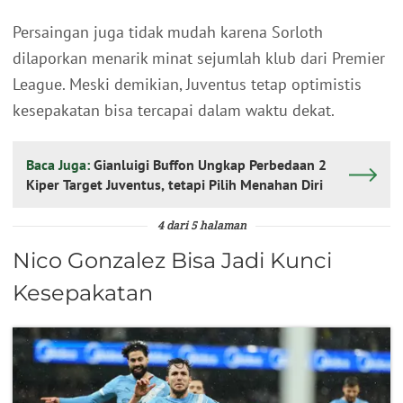
Persaingan juga tidak mudah karena Sorloth
dilaporkan menarik minat sejumlah klub dari Premier
League. Meski demikian, Juventus tetap optimistis
kesepakatan bisa tercapai dalam waktu dekat.
Baca Juga:
Gianluigi Buffon Ungkap Perbedaan 2
Kiper Target Juventus, tetapi Pilih Menahan Diri
4 dari 5 halaman
Nico Gonzalez Bisa Jadi Kunci
Kesepakatan