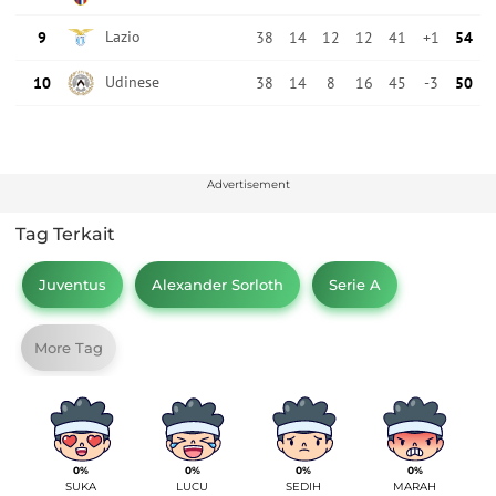
Advertisement
Tag Terkait
Juventus
Alexander Sorloth
Serie A
More Tag
0%
0%
0%
0%
SUKA
LUCU
SEDIH
MARAH