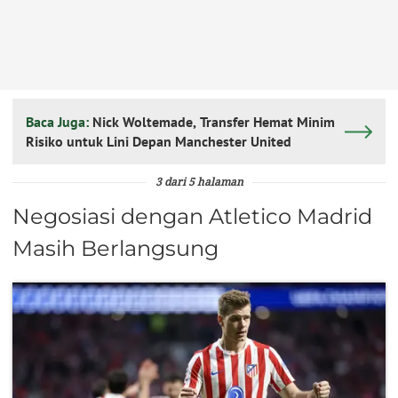
Baca Juga:
Nick Woltemade, Transfer Hemat Minim
Risiko untuk Lini Depan Manchester United
3 dari 5 halaman
Negosiasi dengan Atletico Madrid
Masih Berlangsung