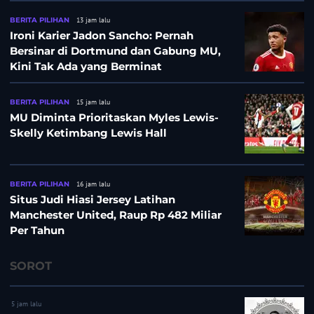
BERITA PILIHAN
13 jam lalu
Ironi Karier Jadon Sancho: Pernah
Bersinar di Dortmund dan Gabung MU,
Kini Tak Ada yang Berminat
BERITA PILIHAN
15 jam lalu
MU Diminta Prioritaskan Myles Lewis-
Skelly Ketimbang Lewis Hall
BERITA PILIHAN
16 jam lalu
Situs Judi Hiasi Jersey Latihan
Manchester United, Raup Rp 482 Miliar
Per Tahun
SOROT
5 jam lalu