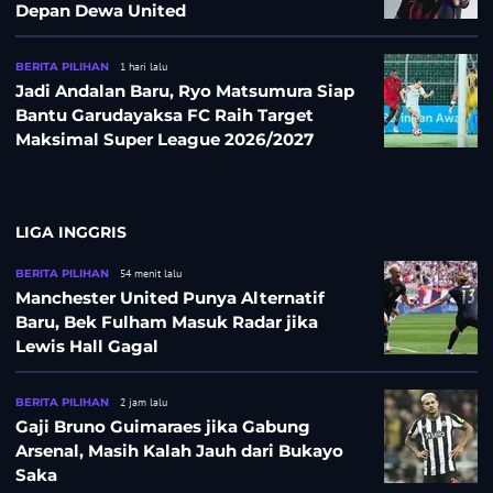
Depan Dewa United
BERITA PILIHAN
1 hari lalu
Jadi Andalan Baru, Ryo Matsumura Siap
Bantu Garudayaksa FC Raih Target
Maksimal Super League 2026/2027
LIGA INGGRIS
BERITA PILIHAN
54 menit lalu
Manchester United Punya Alternatif
Baru, Bek Fulham Masuk Radar jika
Lewis Hall Gagal
BERITA PILIHAN
2 jam lalu
Gaji Bruno Guimaraes jika Gabung
Arsenal, Masih Kalah Jauh dari Bukayo
Saka