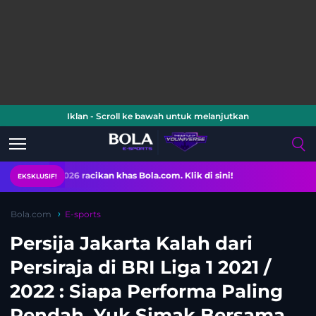
Iklan - Scroll ke bawah untuk melanjutkan
26 racikan khas Bola.com. Klik di sini!
EKSKLUSIF!
Bola.com
E-sports
Persija Jakarta Kalah dari
Persiraja di BRI Liga 1 2021 /
2022 : Siapa Performa Paling
Rendah, Yuk Simak Bersama