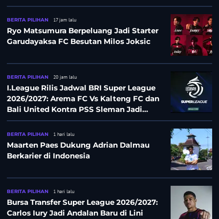
BERITA PILIHAN
17 jam lalu
Ryo Matsumura Berpeluang Jadi Starter
Garudayaksa FC Besutan Milos Joksic
BERITA PILIHAN
20 jam lalu
I.League Rilis Jadwal BRI Super League
2026/2027: Arema FC Vs Kalteng FC dan
Bali United Kontra PSS Sleman Jadi
Pembuka pada 4 September
BERITA PILIHAN
1 hari lalu
Maarten Paes Dukung Adrian Dalmau
Berkarier di Indonesia
BERITA PILIHAN
1 hari lalu
Bursa Transfer Super League 2026/2027:
Carlos Iury Jadi Andalan Baru di Lini