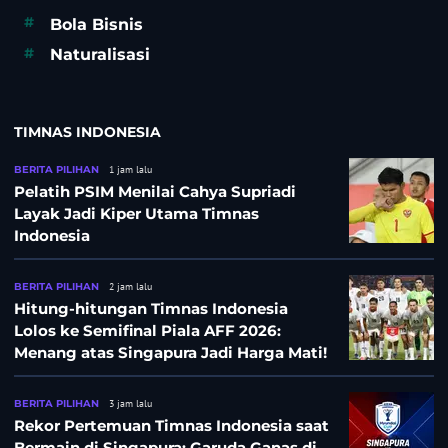
#
Bola Bisnis
#
Naturalisasi
TIMNAS INDONESIA
BERITA PILIHAN
1 jam lalu
Pelatih PSIM Menilai Cahya Supriadi
Layak Jadi Kiper Utama Timnas
Indonesia
BERITA PILIHAN
2 jam lalu
Hitung-hitungan Timnas Indonesia
Lolos ke Semifinal Piala AFF 2026:
Menang atas Singapura Jadi Harga Mati!
BERITA PILIHAN
3 jam lalu
Rekor Pertemuan Timnas Indonesia saat
Bermain di Singapura: Garuda Ganas di