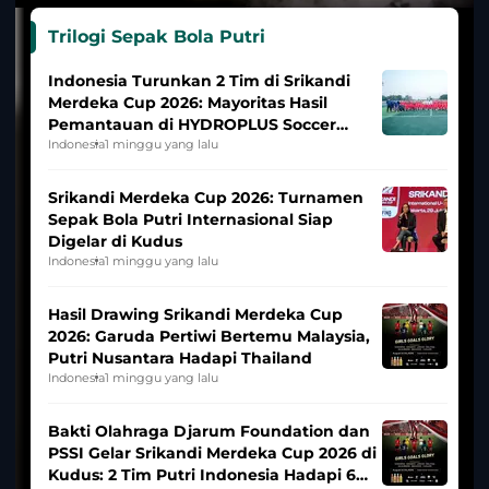
Trilogi Sepak Bola Putri
Indonesia Turunkan 2 Tim di Srikandi
Merdeka Cup 2026: Mayoritas Hasil
Pemantauan di HYDROPLUS Soccer
League
Indonesia
1 minggu yang lalu
Srikandi Merdeka Cup 2026: Turnamen
Sepak Bola Putri Internasional Siap
Digelar di Kudus
Indonesia
1 minggu yang lalu
Hasil Drawing Srikandi Merdeka Cup
2026: Garuda Pertiwi Bertemu Malaysia,
Putri Nusantara Hadapi Thailand
Indonesia
1 minggu yang lalu
Bakti Olahraga Djarum Foundation dan
PSSI Gelar Srikandi Merdeka Cup 2026 di
Kudus: 2 Tim Putri Indonesia Hadapi 6