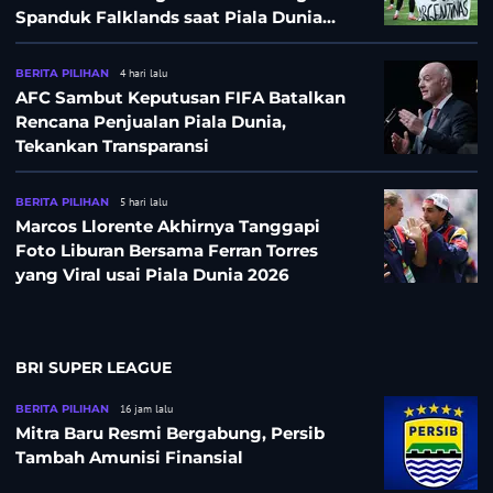
Spanduk Falklands saat Piala Dunia
2026, Jadi Sasaran Kritik
BERITA PILIHAN
4 hari lalu
AFC Sambut Keputusan FIFA Batalkan
Rencana Penjualan Piala Dunia,
Tekankan Transparansi
BERITA PILIHAN
5 hari lalu
Marcos Llorente Akhirnya Tanggapi
Foto Liburan Bersama Ferran Torres
yang Viral usai Piala Dunia 2026
BRI SUPER LEAGUE
BERITA PILIHAN
16 jam lalu
Mitra Baru Resmi Bergabung, Persib
Tambah Amunisi Finansial