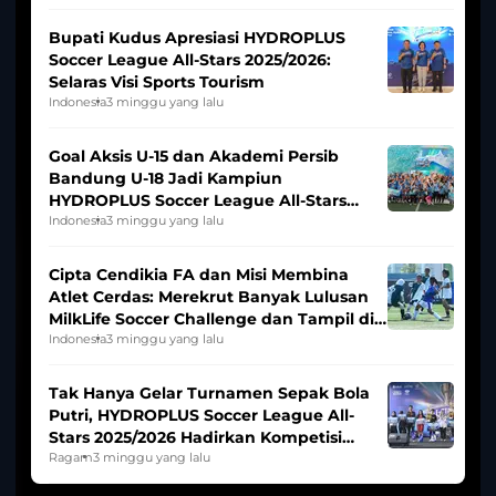
Bupati Kudus Apresiasi HYDROPLUS
Soccer League All-Stars 2025/2026:
Selaras Visi Sports Tourism
Indonesia
3 minggu yang lalu
Goal Aksis U-15 dan Akademi Persib
Bandung U-18 Jadi Kampiun
HYDROPLUS Soccer League All-Stars
2025/2026
Indonesia
3 minggu yang lalu
Cipta Cendikia FA dan Misi Membina
Atlet Cerdas: Merekrut Banyak Lulusan
MilkLife Soccer Challenge dan Tampil di
HYDROPLUS Soccer League
Indonesia
3 minggu yang lalu
Tak Hanya Gelar Turnamen Sepak Bola
Putri, HYDROPLUS Soccer League All-
Stars 2025/2026 Hadirkan Kompetisi
Band dan Dance
Ragam
3 minggu yang lalu