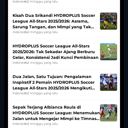
Tim Asia
Indonesia
2 minggu yang lalu
Kisah Dua Srikandi HYDROPLUS Soccer
League All-Stars 2025/2026: Asrama,
Sarung Tangan, dan Mimpi yang Tak
Pernah Padam
Indonesia
2 minggu yang lalu
HYDROPLUS Soccer League All-Stars
2025/2026: Tak Sekadar Ajang Berburu
Gelar, Konsistensi Jadi Kunci Pembinaan
Indonesia
2 minggu yang lalu
Dua Jalan, Satu Tujuan: Pengalaman
Inspiratif 2 Pemain HYDROPLUS Soccer
League All-Stars 2025/2026 Mengikuti
Seleksi Timnas Indonesia Putri
Indonesia
2 minggu yang lalu
Sepak Terjang Albianca Raula di
HYDROPLUS Soccer League: Menemukan
Jalan untuk Mengejar Mimpi ke Timnas
Indonesia Putri
Indonesia
3 minggu yang lalu