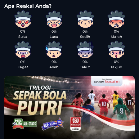
0%
0%
0%
0%
Suka
Lucu
Sedih
Marah
0%
0%
0%
0%
Kaget
Aneh
Takut
Takjub