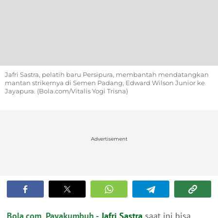
Jafri Sastra, pelatih baru Persipura, membantah mendatangkan
mantan strikernya di Semen Padang, Edward Wilson Junior ke
Jayapura. (Bola.com/Vitalis Yogi Trisna)
Advertisement
Bola.com, Payakumbuh -
Jafri Sastra
saat ini bisa