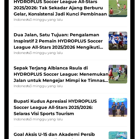
HYDROPLUS Soccer League All-Stars
2025/2026: Tak Sekadar Ajang Berburu
Gelar, Konsistensi Jadi Kunci Pembinaan
Indonesia
3 minggu yang lalu
Dua Jalan, Satu Tujuan: Pengalaman
Inspiratif 2 Pemain HYDROPLUS Soccer
League All-Stars 2025/2026 Mengikuti
Seleksi Timnas Indonesia Putri
Indonesia
3 minggu yang lalu
Sepak Terjang Albianca Raula di
HYDROPLUS Soccer League: Menemukan
Jalan untuk Mengejar Mimpi ke Timnas
Indonesia Putri
Indonesia
3 minggu yang lalu
Bupati Kudus Apresiasi HYDROPLUS
Soccer League All-Stars 2025/2026:
Selaras Visi Sports Tourism
Indonesia
3 minggu yang lalu
Goal Aksis U-15 dan Akademi Persib