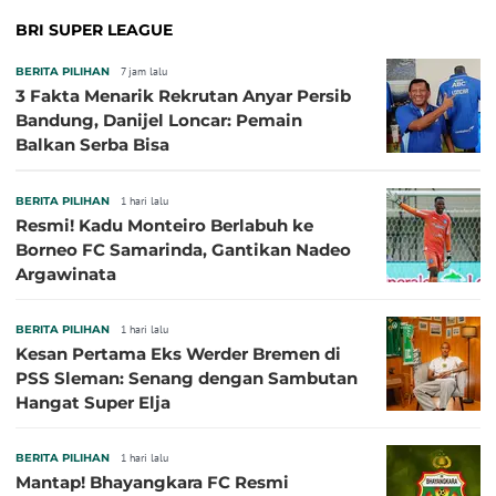
BRI SUPER LEAGUE
BERITA PILIHAN
7 jam lalu
3 Fakta Menarik Rekrutan Anyar Persib
Bandung, Danijel Loncar: Pemain
Balkan Serba Bisa
BERITA PILIHAN
1 hari lalu
Resmi! Kadu Monteiro Berlabuh ke
Borneo FC Samarinda, Gantikan Nadeo
Argawinata
BERITA PILIHAN
1 hari lalu
Kesan Pertama Eks Werder Bremen di
PSS Sleman: Senang dengan Sambutan
Hangat Super Elja
BERITA PILIHAN
1 hari lalu
Mantap! Bhayangkara FC Resmi