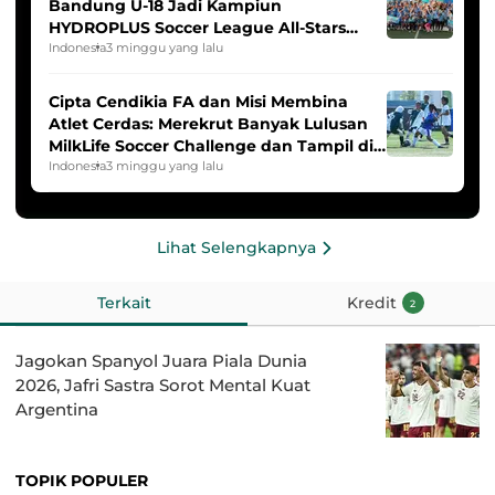
Bandung U-18 Jadi Kampiun
HYDROPLUS Soccer League All-Stars
2025/2026
Indonesia
3 minggu yang lalu
Cipta Cendikia FA dan Misi Membina
Atlet Cerdas: Merekrut Banyak Lulusan
MilkLife Soccer Challenge dan Tampil di
HYDROPLUS Soccer League
Indonesia
3 minggu yang lalu
Lihat Selengkapnya
Terkait
Kredit
2
Jagokan Spanyol Juara Piala Dunia
2026, Jafri Sastra Sorot Mental Kuat
Argentina
TOPIK POPULER