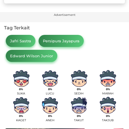
Advertisement
Tag Terkait
Jafri Sastra
Persipura Jayapura
Edward Wilson Junior
0%
0%
0%
0%
SUKA
LUCU
SEDIH
MARAH
0%
0%
0%
0%
KAGET
ANEH
TAKUT
TAKJUB