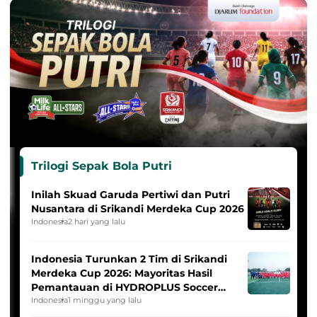
Trilogi Sepak Bola Putri
Inilah Skuad Garuda Pertiwi dan Putri
Nusantara di Srikandi Merdeka Cup 2026
Indonesia
2 hari yang lalu
Indonesia Turunkan 2 Tim di Srikandi
Merdeka Cup 2026: Mayoritas Hasil
Pemantauan di HYDROPLUS Soccer
League
Indonesia
1 minggu yang lalu