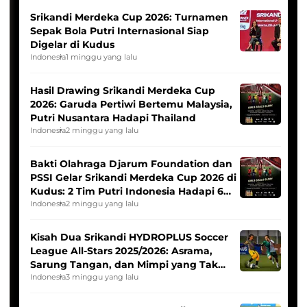
Srikandi Merdeka Cup 2026: Turnamen
Sepak Bola Putri Internasional Siap
Digelar di Kudus
Indonesia
1 minggu yang lalu
Hasil Drawing Srikandi Merdeka Cup
2026: Garuda Pertiwi Bertemu Malaysia,
Putri Nusantara Hadapi Thailand
Indonesia
2 minggu yang lalu
Bakti Olahraga Djarum Foundation dan
PSSI Gelar Srikandi Merdeka Cup 2026 di
Kudus: 2 Tim Putri Indonesia Hadapi 6
Tim Asia
Indonesia
2 minggu yang lalu
Kisah Dua Srikandi HYDROPLUS Soccer
League All-Stars 2025/2026: Asrama,
Sarung Tangan, dan Mimpi yang Tak
Pernah Padam
Indonesia
3 minggu yang lalu