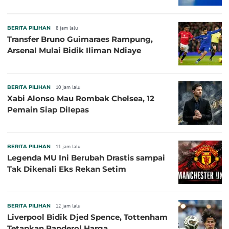
BERITA PILIHAN
8 jam lalu
Transfer Bruno Guimaraes Rampung,
Arsenal Mulai Bidik Iliman Ndiaye
BERITA PILIHAN
10 jam lalu
Xabi Alonso Mau Rombak Chelsea, 12
Pemain Siap Dilepas
BERITA PILIHAN
11 jam lalu
Legenda MU Ini Berubah Drastis sampai
Tak Dikenali Eks Rekan Setim
BERITA PILIHAN
12 jam lalu
Liverpool Bidik Djed Spence, Tottenham
Tetapkan Banderol Harga