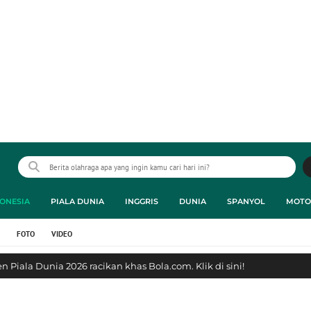
ONESIA
PIALA DUNIA
INGGRIS
DUNIA
SPANYOL
MOTO
FOTO
VIDEO
 Piala Dunia 2026 racikan khas Bola.com. Klik di sini!