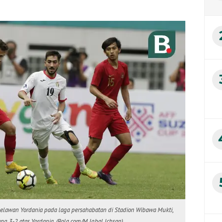
melawan Yordania pada laga persahabatan di Stadion Wibawa Mukti,
ng 3-2 atas Yordania. (Bola.com/M Iqbal Ichsan)