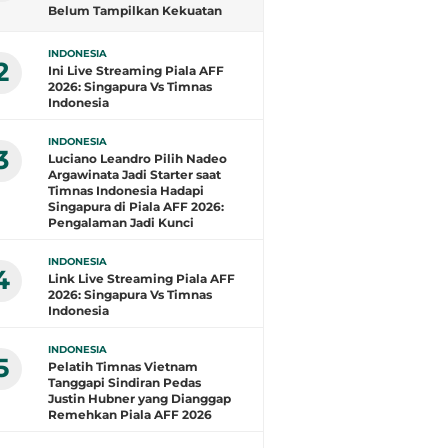
Belum Tampilkan Kekuatan
Terbaik: Banyak Pemain di
Eropa Tidak Bisa
INDONESIA
Berpartisipasi
2
Ini Live Streaming Piala AFF
2026: Singapura Vs Timnas
Indonesia
INDONESIA
3
Luciano Leandro Pilih Nadeo
Argawinata Jadi Starter saat
Timnas Indonesia Hadapi
Singapura di Piala AFF 2026:
Pengalaman Jadi Kunci
INDONESIA
4
Link Live Streaming Piala AFF
2026: Singapura Vs Timnas
Indonesia
INDONESIA
5
Pelatih Timnas Vietnam
Tanggapi Sindiran Pedas
Justin Hubner yang Dianggap
Remehkan Piala AFF 2026