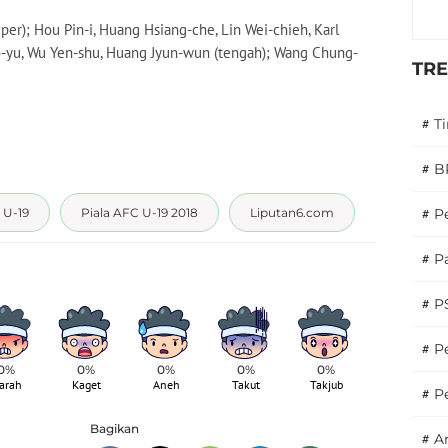
kiper); Hou Pin-i, Huang Hsiang-che, Lin Wei-chieh, Karl
ao-yu, Wu Yen-shu, Huang Jyun-wun (tengah); Wang Chung-
TR
#
T
#
B
 U-19
Piala AFC U-19 2018
Liputan6.com
#
P
#
Pa
#
P
#
Pe
0%
0%
0%
0%
0%
arah
Kaget
Aneh
Takut
Takjub
#
P
Bagikan
#
A