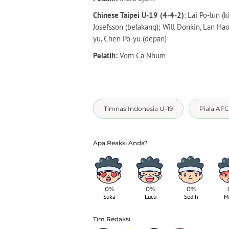
Chinese Taipei U-19 (4-4-2)
: Lai Po-lun (
Josefsson (belakang); Will Donkin, Lan H
yu, Chen Po-yu (depan)
Pelatih:
Vom Ca Nhum
Timnas Indonesia U-19
Piala AFC
0%
0%
0%
Suka
Lucu
Sedih
M
Tim Redaksi