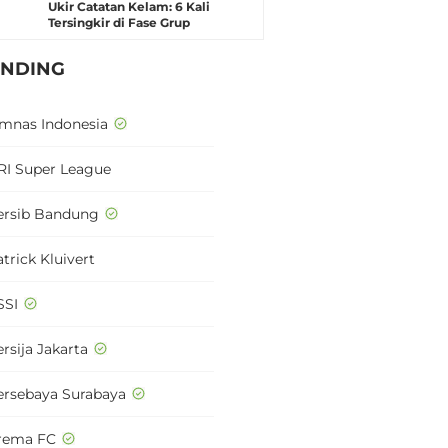
Ukir Catatan Kelam: 6 Kali
Tersingkir di Fase Grup
ENDING
imnas Indonesia
RI Super League
ersib Bandung
trick Kluivert
SSI
rsija Jakarta
ersebaya Surabaya
rema FC