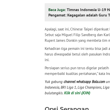
Baca Juga:
Timnas Indonesia U-19 Ha
Pengamat: Kegagalan adalah Guru T
Apalagi, saat ini, Chinese Taipei diperku
Sebut saja Miguel Filip Sandberg dan Karl
Rupert James Donkin yang membela tim mud
Kehadiran tiga pemain ini tentu bisa jadi
harus diwaspadai betul oleh pasukan Indra
ini.
Persiapan serius pun terus digelar pelatih 
memperbaiki kualitas pertahanan," kata Ind
Yuk gabung
channel whatsapp Bola.com
unt
Indonesia, BRI Liga 1, Liga Champions, Liga I
bulutangkis.
Klik di sini (JOIN)
Opsi Serangan