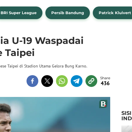
BRI Super League
Persib Bandung
Patrick Kluivert
ia U-19 Waspadai
 Taipei
se Taipei di Stadion Utama Gelora Bung Karno.
436
SIS
IN