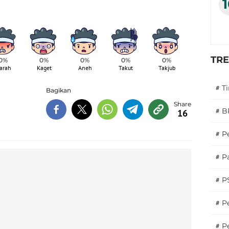
TR
0%
0%
0%
0%
0%
arah
Kaget
Aneh
Takut
Takjub
#
T
Bagikan
#
B
16
#
P
#
Pa
#
P
#
Pe
#
P