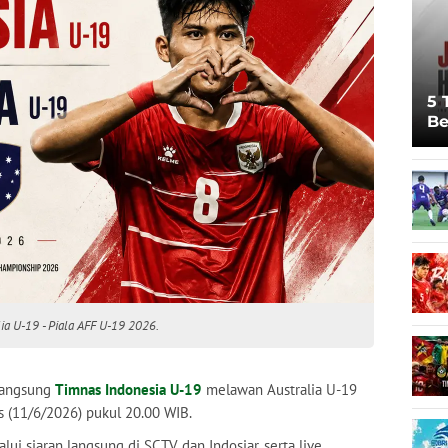
5 
Be
Pi
Sp
Ju
ia U-19 - Piala AFF U-19 2026.
 langsung
Timnas Indonesia U-19
melawan Australia U-19
 (11/6/2026) pukul 20.00 WIB.
ui siaran langsung di SCTV dan Indosiar, serta live