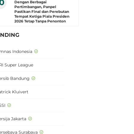
10
Dengan Berbagai
Pertimbangan, Panpel
Pastikan Final dan Perebutan
Tempat Ketiga Piala Presiden
2026 Tetap Tanpa Penonton
ENDING
imnas Indonesia
RI Super League
ersib Bandung
trick Kluivert
SSI
rsija Jakarta
ersebaya Surabaya