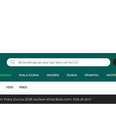
ONESIA
PIALA DUNIA
INGGRIS
DUNIA
SPANYOL
MOTO
FOTO
VIDEO
 Piala Dunia 2026 racikan khas Bola.com. Klik di sini!