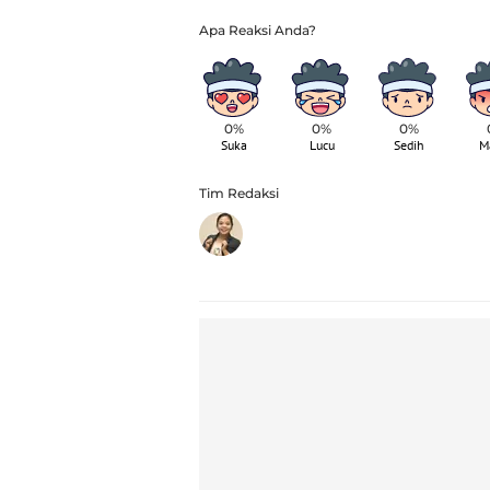
0%
0%
0%
Suka
Lucu
Sedih
M
Tim Redaksi