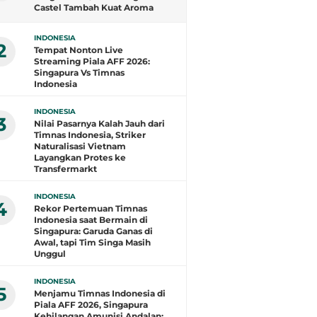
Castel Tambah Kuat Aroma
Spanyol di Persik
INDONESIA
2
Tempat Nonton Live
Streaming Piala AFF 2026:
Singapura Vs Timnas
Indonesia
INDONESIA
3
Nilai Pasarnya Kalah Jauh dari
Timnas Indonesia, Striker
Naturalisasi Vietnam
Layangkan Protes ke
Transfermarkt
INDONESIA
4
Rekor Pertemuan Timnas
Indonesia saat Bermain di
Singapura: Garuda Ganas di
Awal, tapi Tim Singa Masih
Unggul
INDONESIA
5
Menjamu Timnas Indonesia di
Piala AFF 2026, Singapura
Kehilangan Amunisi Andalan: