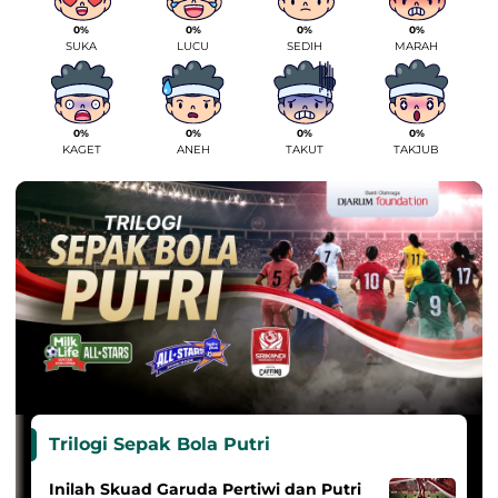
0%
0%
0%
0%
SUKA
LUCU
SEDIH
MARAH
0%
0%
0%
0%
KAGET
ANEH
TAKUT
TAKJUB
Trilogi Sepak Bola Putri
Inilah Skuad Garuda Pertiwi dan Putri