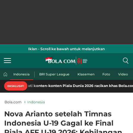
Iklan - Scroll ke bawah untuk melanjutkan
Indonesia
BRI Super League
Klasemen
Foto
Video
mati konten-konten Piala Dunia 2026 racikan khas Bola.com. Klik di sini
EKSKLUSIF!
Bola.com
Indonesia
Nova Arianto setelah Timnas
Indonesia U-19 Gagal ke Final
Piala AFF U-19 2026: Kehilangan