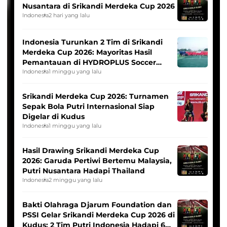
Nusantara di Srikandi Merdeka Cup 2026
Indonesia
2 hari yang lalu
Indonesia Turunkan 2 Tim di Srikandi
Merdeka Cup 2026: Mayoritas Hasil
Pemantauan di HYDROPLUS Soccer
League
Indonesia
1 minggu yang lalu
Srikandi Merdeka Cup 2026: Turnamen
Sepak Bola Putri Internasional Siap
Digelar di Kudus
Indonesia
1 minggu yang lalu
Hasil Drawing Srikandi Merdeka Cup
2026: Garuda Pertiwi Bertemu Malaysia,
Putri Nusantara Hadapi Thailand
Indonesia
2 minggu yang lalu
Bakti Olahraga Djarum Foundation dan
PSSI Gelar Srikandi Merdeka Cup 2026 di
Kudus: 2 Tim Putri Indonesia Hadapi 6