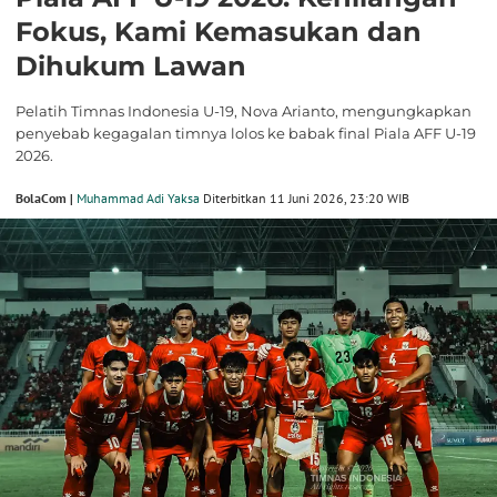
Fokus, Kami Kemasukan dan
Dihukum Lawan
Pelatih Timnas Indonesia U-19, Nova Arianto, mengungkapkan
penyebab kegagalan timnya lolos ke babak final Piala AFF U-19
2026.
BolaCom |
Muhammad Adi Yaksa
Diterbitkan 11 Juni 2026, 23:20 WIB