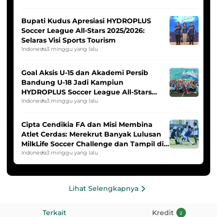
Bupati Kudus Apresiasi HYDROPLUS
Soccer League All-Stars 2025/2026:
Selaras Visi Sports Tourism
Indonesia
3 minggu yang lalu
Goal Aksis U-15 dan Akademi Persib
Bandung U-18 Jadi Kampiun
HYDROPLUS Soccer League All-Stars
2025/2026
Indonesia
3 minggu yang lalu
Cipta Cendikia FA dan Misi Membina
Atlet Cerdas: Merekrut Banyak Lulusan
MilkLife Soccer Challenge dan Tampil di
HYDROPLUS Soccer League
Indonesia
3 minggu yang lalu
Lihat Selengkapnya
Terkait
Kredit
2