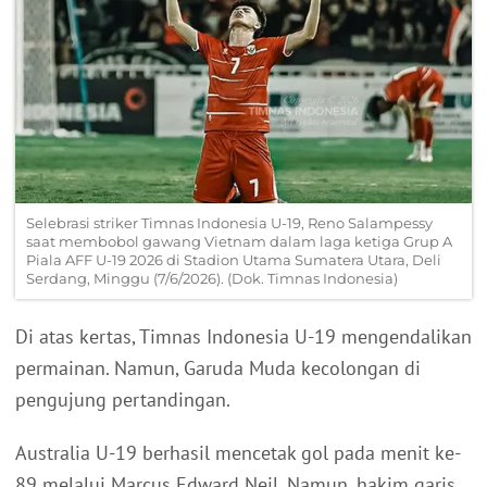
Selebrasi striker Timnas Indonesia U-19, Reno Salampessy
saat membobol gawang Vietnam dalam laga ketiga Grup A
Piala AFF U-19 2026 di Stadion Utama Sumatera Utara, Deli
Serdang, Minggu (7/6/2026). (Dok. Timnas Indonesia)
Di atas kertas, Timnas Indonesia U-19 mengendalikan
permainan. Namun, Garuda Muda kecolongan di
pengujung pertandingan.
Australia U-19 berhasil mencetak gol pada menit ke-
89 melalui Marcus Edward Neil. Namun, hakim garis