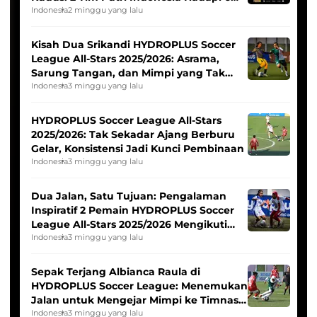
Tim Asia
Indonesia
2 minggu yang lalu
Kisah Dua Srikandi HYDROPLUS Soccer
League All-Stars 2025/2026: Asrama,
Sarung Tangan, dan Mimpi yang Tak
Pernah Padam
Indonesia
3 minggu yang lalu
HYDROPLUS Soccer League All-Stars
2025/2026: Tak Sekadar Ajang Berburu
Gelar, Konsistensi Jadi Kunci Pembinaan
Indonesia
3 minggu yang lalu
Dua Jalan, Satu Tujuan: Pengalaman
Inspiratif 2 Pemain HYDROPLUS Soccer
League All-Stars 2025/2026 Mengikuti
Seleksi Timnas Indonesia Putri
Indonesia
3 minggu yang lalu
Sepak Terjang Albianca Raula di
HYDROPLUS Soccer League: Menemukan
Jalan untuk Mengejar Mimpi ke Timnas
Indonesia Putri
Indonesia
3 minggu yang lalu