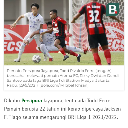
Pemain Persipura Jayapura, Todd Rivaldo Ferre (tengah)
berusaha melewati pemain Arema FC, Rizky Dwi dan Dendi
Santoso pada laga BRI Liga 1 di Stadion Madya, Jakarta,
Rabu, (29/9/2021). (Bola.com/ M Iqbal Ichsan)
Dikubu
Persipura
Jayapura, tentu ada Todd Ferre.
Pemain berusia 22 tahun ini kerap dipercaya Jacksen
F. Tiago selama mengarungi BRI Liga 1 2021/2022.