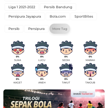
Liga 1 2021-2022
Persib Bandung
Persipura Jayapura
Bola.com
SportBites
Persib
Persipura
More Tag
0%
0%
0%
0%
SUKA
LUCU
SEDIH
MARAH
0%
0%
0%
0%
KAGET
ANEH
TAKUT
TAKJUB