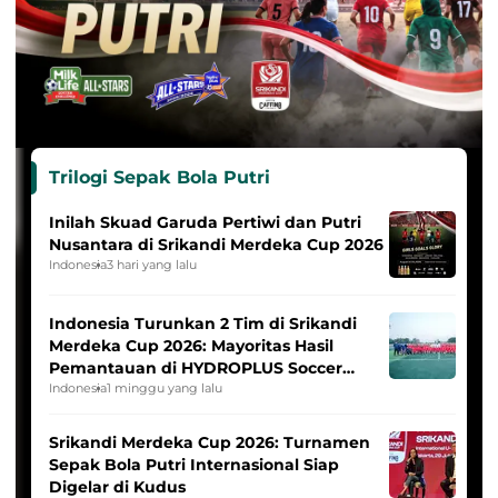
Trilogi Sepak Bola Putri
Inilah Skuad Garuda Pertiwi dan Putri
Nusantara di Srikandi Merdeka Cup 2026
Indonesia
3 hari yang lalu
Indonesia Turunkan 2 Tim di Srikandi
Merdeka Cup 2026: Mayoritas Hasil
Pemantauan di HYDROPLUS Soccer
League
Indonesia
1 minggu yang lalu
Srikandi Merdeka Cup 2026: Turnamen
Sepak Bola Putri Internasional Siap
Digelar di Kudus