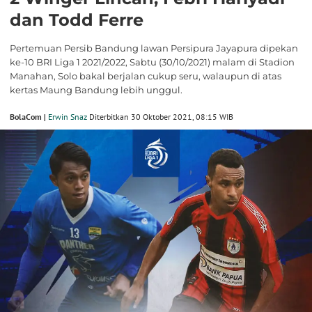
dan Todd Ferre
Pertemuan Persib Bandung lawan Persipura Jayapura dipekan
ke-10 BRI Liga 1 2021/2022, Sabtu (30/10/2021) malam di Stadion
Manahan, Solo bakal berjalan cukup seru, walaupun di atas
kertas Maung Bandung lebih unggul.
BolaCom |
Erwin Snaz
Diterbitkan 30 Oktober 2021, 08:15 WIB