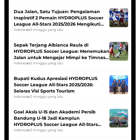
Dua Jalan, Satu Tujuan: Pengalaman
Inspiratif 2 Pemain HYDROPLUS Soccer
League All-Stars 2025/2026 Mengikuti
Seleksi Timnas Indonesia Putri
Indonesia
3 minggu yang lalu
Sepak Terjang Albianca Raula di
HYDROPLUS Soccer League: Menemukan
Jalan untuk Mengejar Mimpi ke Timnas
Indonesia Putri
Indonesia
3 minggu yang lalu
Bupati Kudus Apresiasi HYDROPLUS
Soccer League All-Stars 2025/2026:
Selaras Visi Sports Tourism
Indonesia
3 minggu yang lalu
Goal Aksis U-15 dan Akademi Persib
Bandung U-18 Jadi Kampiun
HYDROPLUS Soccer League All-Stars
2025/2026
Indonesia
3 minggu yang lalu