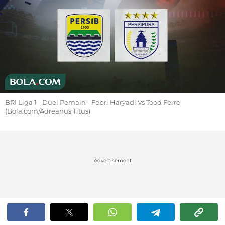
BRI Liga 1 - Duel Pemain - Febri Haryadi Vs Tood Ferre
(Bola.com/Adreanus Titus)
Advertisement