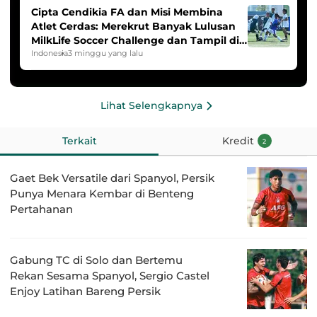
Cipta Cendikia FA dan Misi Membina
Atlet Cerdas: Merekrut Banyak Lulusan
MilkLife Soccer Challenge dan Tampil di
HYDROPLUS Soccer League
Indonesia
3 minggu yang lalu
Lihat Selengkapnya
Terkait
Kredit
2
Gaet Bek Versatile dari Spanyol, Persik
Punya Menara Kembar di Benteng
Pertahanan
Gabung TC di Solo dan Bertemu
Rekan Sesama Spanyol, Sergio Castel
Enjoy Latihan Bareng Persik