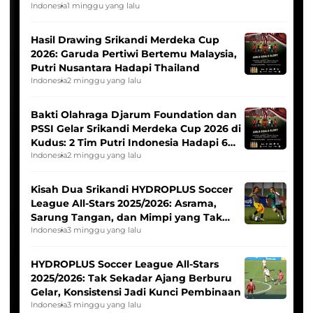
Indonesia
1 minggu yang lalu
Hasil Drawing Srikandi Merdeka Cup
2026: Garuda Pertiwi Bertemu Malaysia,
Putri Nusantara Hadapi Thailand
Indonesia
2 minggu yang lalu
Bakti Olahraga Djarum Foundation dan
PSSI Gelar Srikandi Merdeka Cup 2026 di
Kudus: 2 Tim Putri Indonesia Hadapi 6
Tim Asia
Indonesia
2 minggu yang lalu
Kisah Dua Srikandi HYDROPLUS Soccer
League All-Stars 2025/2026: Asrama,
Sarung Tangan, dan Mimpi yang Tak
Pernah Padam
Indonesia
3 minggu yang lalu
HYDROPLUS Soccer League All-Stars
2025/2026: Tak Sekadar Ajang Berburu
Gelar, Konsistensi Jadi Kunci Pembinaan
Indonesia
3 minggu yang lalu