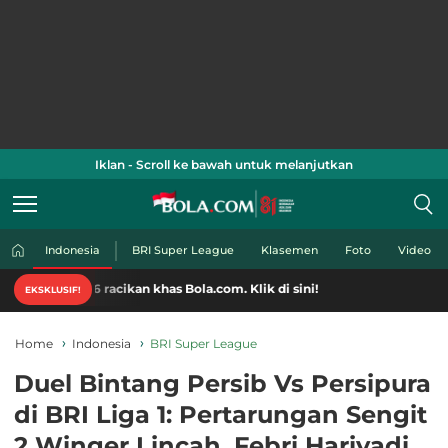
Iklan - Scroll ke bawah untuk melanjutkan
Indonesia
BRI Super League
Klasemen
Foto
Video
racikan khas Bola.com. Klik di sini!
EKSKLUSIF!
Home
Indonesia
BRI Super League
Duel Bintang Persib Vs Persipura
di BRI Liga 1: Pertarungan Sengit
2 Winger Lincah, Febri Hariyadi