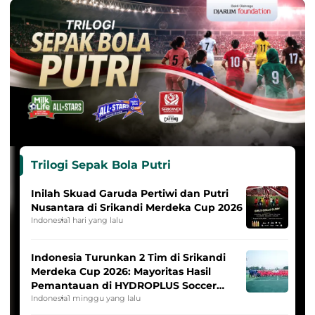
Trilogi Sepak Bola Putri
Inilah Skuad Garuda Pertiwi dan Putri
Nusantara di Srikandi Merdeka Cup 2026
Indonesia
1 hari yang lalu
Indonesia Turunkan 2 Tim di Srikandi
Merdeka Cup 2026: Mayoritas Hasil
Pemantauan di HYDROPLUS Soccer
League
Indonesia
1 minggu yang lalu