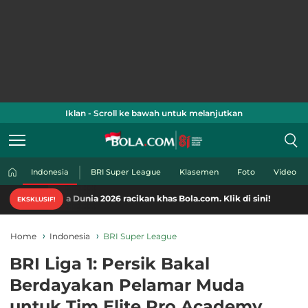
Iklan - Scroll ke bawah untuk melanjutkan
Indonesia
BRI Super League
Klasemen
Foto
Video
a Dunia 2026 racikan khas Bola.com. Klik di sini!
EKSKLUSIF!
Home
Indonesia
BRI Super League
BRI Liga 1: Persik Bakal
Berdayakan Pelamar Muda
untuk Tim Elite Pro Academy