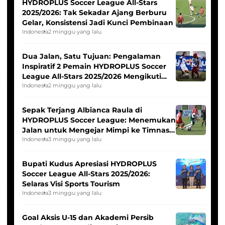
HYDROPLUS Soccer League All-Stars
2025/2026: Tak Sekadar Ajang Berburu
Gelar, Konsistensi Jadi Kunci Pembinaan
Indonesia
2 minggu yang lalu
Dua Jalan, Satu Tujuan: Pengalaman
Inspiratif 2 Pemain HYDROPLUS Soccer
League All-Stars 2025/2026 Mengikuti
Seleksi Timnas Indonesia Putri
Indonesia
2 minggu yang lalu
Sepak Terjang Albianca Raula di
HYDROPLUS Soccer League: Menemukan
Jalan untuk Mengejar Mimpi ke Timnas
Indonesia Putri
Indonesia
3 minggu yang lalu
Bupati Kudus Apresiasi HYDROPLUS
Soccer League All-Stars 2025/2026:
Selaras Visi Sports Tourism
Indonesia
3 minggu yang lalu
Goal Aksis U-15 dan Akademi Persib