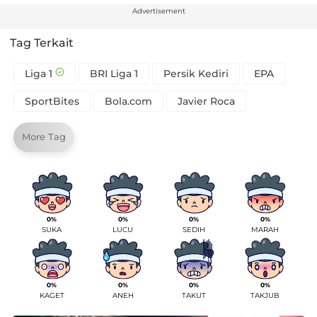
Advertisement
Tag Terkait
Liga 1
BRI Liga 1
Persik Kediri
EPA
SportBites
Bola.com
Javier Roca
More Tag
0%
0%
0%
0%
SUKA
LUCU
SEDIH
MARAH
0%
0%
0%
0%
KAGET
ANEH
TAKUT
TAKJUB