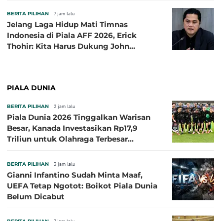
BERITA PILIHAN
7 jam lalu
Jelang Laga Hidup Mati Timnas
Indonesia di Piala AFF 2026, Erick
Thohir: Kita Harus Dukung John
Herdman, Kala Baik dan Tidak Baik
PIALA DUNIA
BERITA PILIHAN
2 jam lalu
Piala Dunia 2026 Tinggalkan Warisan
Besar, Kanada Investasikan Rp17,9
Triliun untuk Olahraga Terbesar
Sepanjang Sejarah
BERITA PILIHAN
3 jam lalu
Gianni Infantino Sudah Minta Maaf,
UEFA Tetap Ngotot: Boikot Piala Dunia
Belum Dicabut