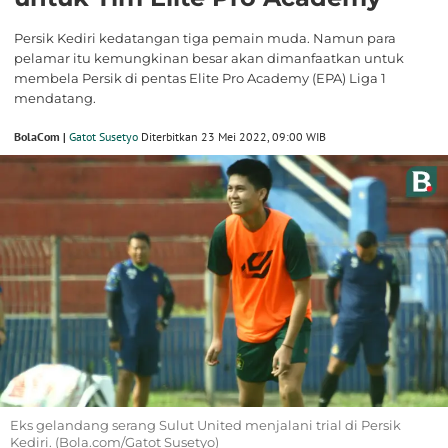
Persik Kediri kedatangan tiga pemain muda. Namun para
pelamar itu kemungkinan besar akan dimanfaatkan untuk
membela Persik di pentas Elite Pro Academy (EPA) Liga 1
mendatang.
BolaCom |
Gatot Susetyo
Diterbitkan 23 Mei 2022, 09:00 WIB
Eks gelandang serang Sulut United menjalani trial di Persik
Kediri. (Bola.com/Gatot Susetyo)