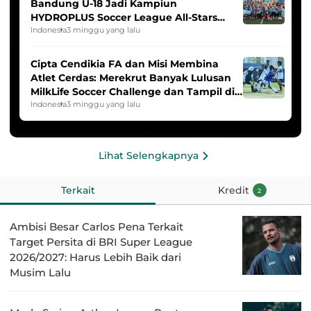
Bandung U-18 Jadi Kampiun
HYDROPLUS Soccer League All-Stars
2025/2026
Indonesia
3 minggu yang lalu
Cipta Cendikia FA dan Misi Membina
Atlet Cerdas: Merekrut Banyak Lulusan
MilkLife Soccer Challenge dan Tampil di
HYDROPLUS Soccer League
Indonesia
3 minggu yang lalu
Lihat Selengkapnya
Terkait
Kredit
2
Ambisi Besar Carlos Pena Terkait
Target Persita di BRI Super League
2026/2027: Harus Lebih Baik dari
Musim Lalu