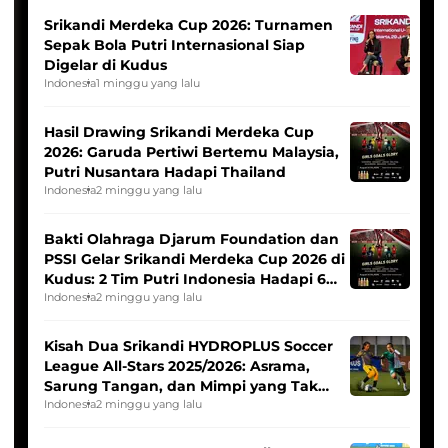
Srikandi Merdeka Cup 2026: Turnamen
Sepak Bola Putri Internasional Siap
Digelar di Kudus
Indonesia
1 minggu yang lalu
Hasil Drawing Srikandi Merdeka Cup
2026: Garuda Pertiwi Bertemu Malaysia,
Putri Nusantara Hadapi Thailand
Indonesia
2 minggu yang lalu
Bakti Olahraga Djarum Foundation dan
PSSI Gelar Srikandi Merdeka Cup 2026 di
Kudus: 2 Tim Putri Indonesia Hadapi 6
Tim Asia
Indonesia
2 minggu yang lalu
Kisah Dua Srikandi HYDROPLUS Soccer
League All-Stars 2025/2026: Asrama,
Sarung Tangan, dan Mimpi yang Tak
Pernah Padam
Indonesia
2 minggu yang lalu