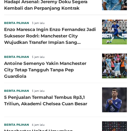
Hadapi Arsenal: Jeremy Doku Segera
Kembali dan Perpanjang Kontrak
BERITA PILIHAN
3 jam lalu
Enzo Maresca Ingin Enzo Fernandez Jadi
Suksesor Rodri: Manchester City
Wujudkan Transfer Impian Sang
Pelatih?
BERITA PILIHAN
5 jam lalu
Antoine Semenyo Yakin Manchester
City Tetap Tangguh Tanpa Pep
Guardiola
BERITA PILIHAN
5 jam lalu
5 Penjualan Termahal Tembus Rp3,1
Triliun, Akademi Chelsea Cuan Besar
BERITA PILIHAN
6 jam lalu