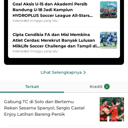
Goal Aksis U-15 dan Akademi Persib
Bandung U-18 Jadi Kampiun
HYDROPLUS Soccer League All-Stars
2025/2026
Indonesia
3 minggu yang lalu
Cipta Cendikia FA dan Misi Membina
Atlet Cerdas: Merekrut Banyak Lulusan
MilkLife Soccer Challenge dan Tampil di
HYDROPLUS Soccer League
Indonesia
3 minggu yang lalu
Lihat Selengkapnya
Terkait
Kredit
2
Gabung TC di Solo dan Bertemu
Rekan Sesama Spanyol, Sergio Castel
Enjoy Latihan Bareng Persik