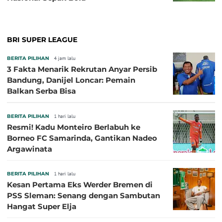
BRI SUPER LEAGUE
BERITA PILIHAN
4 jam lalu
3 Fakta Menarik Rekrutan Anyar Persib
Bandung, Danijel Loncar: Pemain
Balkan Serba Bisa
BERITA PILIHAN
1 hari lalu
Resmi! Kadu Monteiro Berlabuh ke
Borneo FC Samarinda, Gantikan Nadeo
Argawinata
BERITA PILIHAN
1 hari lalu
Kesan Pertama Eks Werder Bremen di
PSS Sleman: Senang dengan Sambutan
Hangat Super Elja