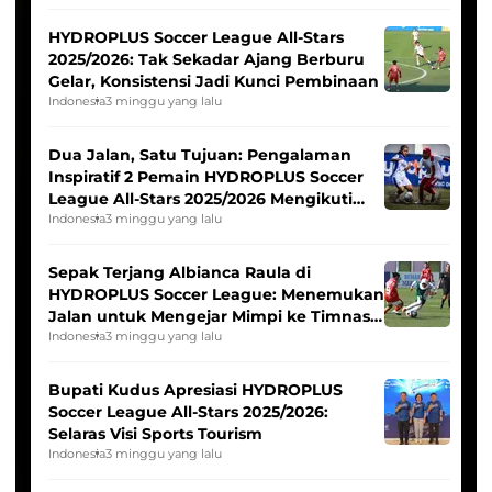
HYDROPLUS Soccer League All-Stars
2025/2026: Tak Sekadar Ajang Berburu
Gelar, Konsistensi Jadi Kunci Pembinaan
Indonesia
3 minggu yang lalu
Dua Jalan, Satu Tujuan: Pengalaman
Inspiratif 2 Pemain HYDROPLUS Soccer
League All-Stars 2025/2026 Mengikuti
Seleksi Timnas Indonesia Putri
Indonesia
3 minggu yang lalu
Sepak Terjang Albianca Raula di
HYDROPLUS Soccer League: Menemukan
Jalan untuk Mengejar Mimpi ke Timnas
Indonesia Putri
Indonesia
3 minggu yang lalu
Bupati Kudus Apresiasi HYDROPLUS
Soccer League All-Stars 2025/2026:
Selaras Visi Sports Tourism
Indonesia
3 minggu yang lalu