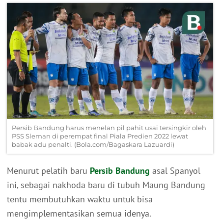
Persib Bandung harus menelan pil pahit usai tersingkir oleh
PSS Sleman di perempat final Piala Predien 2022 lewat
babak adu penalti. (Bola.com/Bagaskara Lazuardi)
Menurut pelatih baru
Persib Bandung
asal Spanyol
ini, sebagai nakhoda baru di tubuh Maung Bandung
tentu membutuhkan waktu untuk bisa
mengimplementasikan semua idenya.