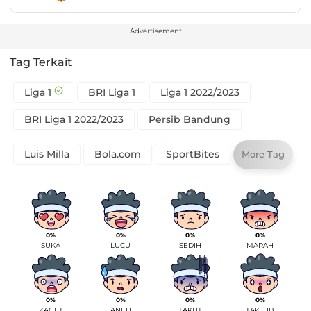
Advertisement
Tag Terkait
Liga 1
BRI Liga 1
Liga 1 2022/2023
BRI Liga 1 2022/2023
Persib Bandung
Luis Milla
Bola.com
SportBites
More Tag
0%
0%
0%
0%
SUKA
LUCU
SEDIH
MARAH
0%
0%
0%
0%
KAGET
ANEH
TAKUT
TAKJUB