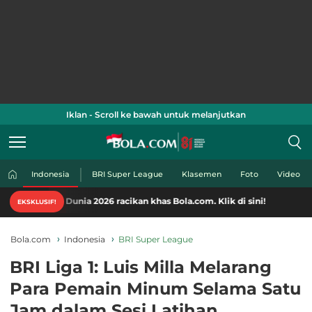
Iklan - Scroll ke bawah untuk melanjutkan
Indonesia
BRI Super League
Klasemen
Foto
Video
unia 2026 racikan khas Bola.com. Klik di sini!
EKSKLUSIF!
Bola.com
Indonesia
BRI Super League
BRI Liga 1: Luis Milla Melarang
Para Pemain Minum Selama Satu
Jam dalam Sesi Latihan