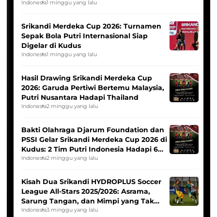
League
Indonesia
1 minggu yang lalu
Srikandi Merdeka Cup 2026: Turnamen
Sepak Bola Putri Internasional Siap
Digelar di Kudus
Indonesia
1 minggu yang lalu
Hasil Drawing Srikandi Merdeka Cup
2026: Garuda Pertiwi Bertemu Malaysia,
Putri Nusantara Hadapi Thailand
Indonesia
2 minggu yang lalu
Bakti Olahraga Djarum Foundation dan
PSSI Gelar Srikandi Merdeka Cup 2026 di
Kudus: 2 Tim Putri Indonesia Hadapi 6
Tim Asia
Indonesia
2 minggu yang lalu
Kisah Dua Srikandi HYDROPLUS Soccer
League All-Stars 2025/2026: Asrama,
Sarung Tangan, dan Mimpi yang Tak
Pernah Padam
Indonesia
3 minggu yang lalu