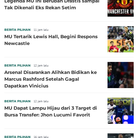
Legenda MU Ini Berubah Drastis sampai
Tak Dikenali Eks Rekan Setim
BERITA PILIHAN
11 jam lalu
MU Tertarik Lewis Hall, Begini Respons
Newcastle
BERITA PILIHAN
12 jam lalu
Arsenal Disarankan Alihkan Bidikan ke
Marcus Rashford Setelah Gagal
Dapatkan Vinicius
BERITA PILIHAN
12 jam lalu
MU Dapat Lampu Hijau dari 3 Target di
Bursa Transfer: Jhon Lucumi Favorit
BERITA PILIHAN
16 jam lalu