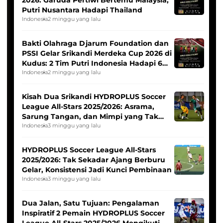
2026: Garuda Pertiwi Bertemu Malaysia,
Putri Nusantara Hadapi Thailand
Indonesia
2 minggu yang lalu
Bakti Olahraga Djarum Foundation dan
PSSI Gelar Srikandi Merdeka Cup 2026 di
Kudus: 2 Tim Putri Indonesia Hadapi 6
Tim Asia
Indonesia
2 minggu yang lalu
Kisah Dua Srikandi HYDROPLUS Soccer
League All-Stars 2025/2026: Asrama,
Sarung Tangan, dan Mimpi yang Tak
Pernah Padam
Indonesia
3 minggu yang lalu
HYDROPLUS Soccer League All-Stars
2025/2026: Tak Sekadar Ajang Berburu
Gelar, Konsistensi Jadi Kunci Pembinaan
Indonesia
3 minggu yang lalu
Dua Jalan, Satu Tujuan: Pengalaman
Inspiratif 2 Pemain HYDROPLUS Soccer