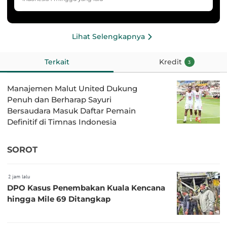
HYDROPLUS Soccer League
Lihat Selengkapnya
Terkait
Kredit
3
Manajemen Malut United Dukung
Penuh dan Berharap Sayuri
Bersaudara Masuk Daftar Pemain
Definitif di Timnas Indonesia
SOROT
2 jam lalu
DPO Kasus Penembakan Kuala Kencana
hingga Mile 69 Ditangkap