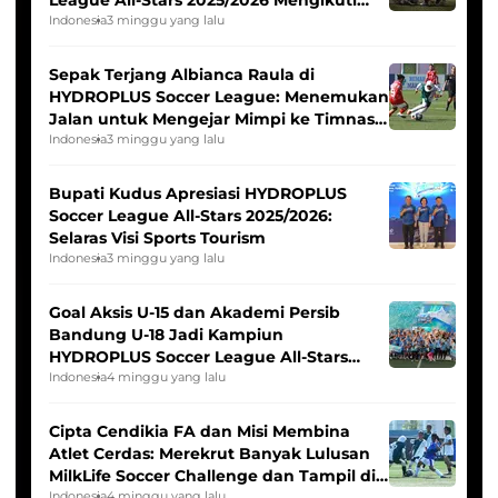
League All-Stars 2025/2026 Mengikuti
Seleksi Timnas Indonesia Putri
Indonesia
3 minggu yang lalu
Sepak Terjang Albianca Raula di
HYDROPLUS Soccer League: Menemukan
Jalan untuk Mengejar Mimpi ke Timnas
Indonesia Putri
Indonesia
3 minggu yang lalu
Bupati Kudus Apresiasi HYDROPLUS
Soccer League All-Stars 2025/2026:
Selaras Visi Sports Tourism
Indonesia
3 minggu yang lalu
Goal Aksis U-15 dan Akademi Persib
Bandung U-18 Jadi Kampiun
HYDROPLUS Soccer League All-Stars
2025/2026
Indonesia
4 minggu yang lalu
Cipta Cendikia FA dan Misi Membina
Atlet Cerdas: Merekrut Banyak Lulusan
MilkLife Soccer Challenge dan Tampil di
Indonesia
4 minggu yang lalu