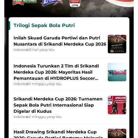
Trilogi Sepak Bola Putri
Inilah Skuad Garuda Pertiwi dan Putri
Nusantara di Srikandi Merdeka Cup 2026
Indonesia
3 hari yang lalu
Indonesia Turunkan 2 Tim di Srikandi
Merdeka Cup 2026: Mayoritas Hasil
Pemantauan di HYDROPLUS Soccer
League
Indonesia
1 minggu yang lalu
Srikandi Merdeka Cup 2026: Turnamen
Sepak Bola Putri Internasional Siap
Digelar di Kudus
Indonesia
1 minggu yang lalu
Hasil Drawing Srikandi Merdeka Cup