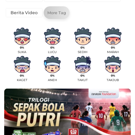
Berita Video
More Tag
0%
0%
0%
0%
SUKA
LUCU
SEDIH
MARAH
0%
0%
0%
0%
KAGET
ANEH
TAKUT
TAKJUB