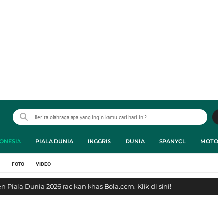
ONESIA
PIALA DUNIA
INGGRIS
DUNIA
SPANYOL
MOTO
FOTO
VIDEO
 Piala Dunia 2026 racikan khas Bola.com. Klik di sini!