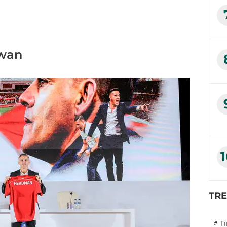
wan
TR
#
T