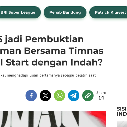
BRI Super League
Persib Bandung
Patrick Kluivert
6 jadi Pembuktian
dman Bersama Timnas
l Start dengan Indah?
akal menghadapi ujian pertamanya sebagai pelatih saat
14
SIS
IN