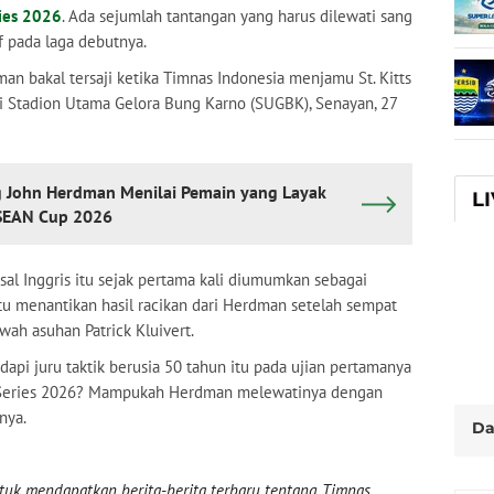
ries 2026
. Ada sejumlah tantangan yang harus dilewati sang
f pada laga debutnya.
n bakal tersaji ketika Timnas Indonesia menjamu St. Kitts
di Stadion Utama Gelora Bung Karno (SUGBK), Senayan, 27
ng John Herdman Menilai Pemain yang Layak
L
ASEAN Cup 2026
asal Inggris itu sejak pertama kali diumumkan sebagai
ntu menantikan hasil racikan dari Herdman setelah sempat
ah asuhan Patrick Kluivert.
dapi juru taktik berusia 50 tahun itu pada ujian pertamanya
FA Series 2026? Mampukah Herdman melewatinya dengan
nya.
Da
uk mendapatkan berita-berita terbaru tentang Timnas