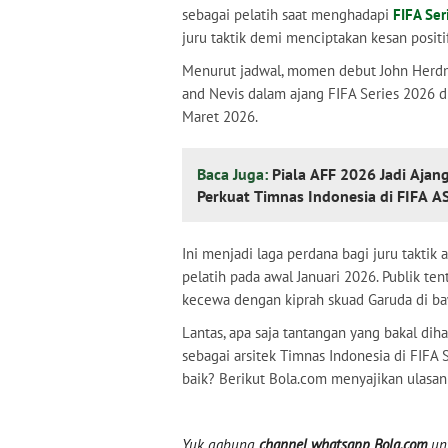
sebagai pelatih saat menghadapi
FIFA Se
juru taktik demi menciptakan kesan positi
Menurut jadwal, momen debut John Herdma
and Nevis dalam ajang FIFA Series 2026 
Maret 2026.
Baca Juga:
Piala AFF 2026 Jadi Aja
Perkuat Timnas Indonesia di FIFA 
Ini menjadi laga perdana bagi juru taktik 
pelatih pada awal Januari 2026. Publik te
kecewa dengan kiprah skuad Garuda di baw
Lantas, apa saja tantangan yang bakal diha
sebagai arsitek Timnas Indonesia di FI
baik? Berikut Bola.com menyajikan ulasan
Yuk gabung
channel whatsapp Bola.com
unt