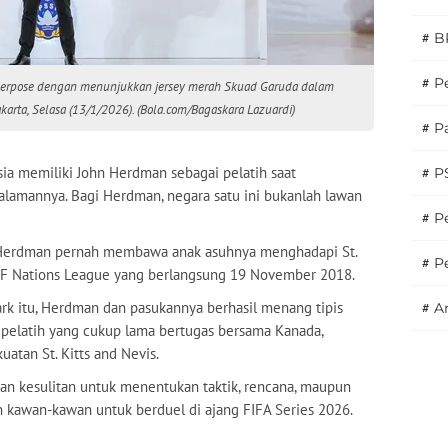
#
B
#
P
 berpose dengan menunjukkan jersey merah Skuad Garuda dalam
akarta, Selasa (13/1/2026). (Bola.com/Bagaskara Lazuardi)
#
Pa
ia memiliki John Herdman sebagai pelatih saat
#
P
alamannya. Bagi Herdman, negara satu ini bukanlah lawan
#
Pe
 Herdman pernah membawa anak asuhnya menghadapi St.
#
P
CAF Nations League yang berlangsung 19 November 2018.
rk itu, Herdman dan pasukannya berhasil menang tipis
#
A
 pelatih yang cukup lama bertugas bersama Kanada,
tan St. Kitts and Nevis.
 akan kesulitan untuk menentukan taktik, rencana, maupun
an kawan-kawan untuk berduel di ajang FIFA Series 2026.