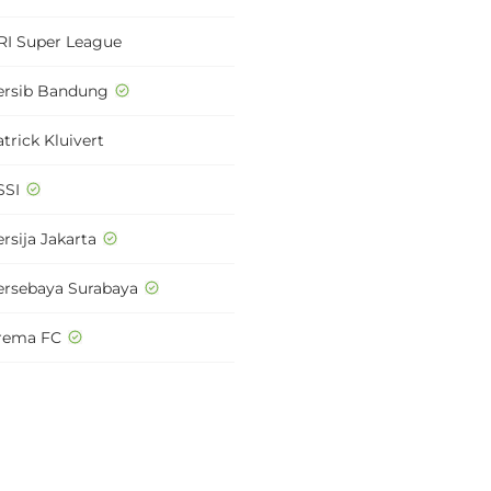
RI Super League
ersib Bandung
trick Kluivert
SSI
rsija Jakarta
ersebaya Surabaya
rema FC