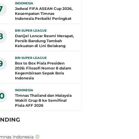
INDONESIA
7
Jadwal FIFA ASEAN Cup 2026,
Kesempatan Timnas
Indonesia Perbaiki Peringkat
BRI SUPER LEAGUE
8
Danijel Loncar Resmi Merapat,
Persib Bandung Tambah
Kekuatan di Lini Belakang
BRI SUPER LEAGUE
9
Box to Box Piala Presiden
2026: Filosofi Nomor 8 dalam
Kegembiraan Sepak Bola
Indonesia
INDONESIA
10
Timnas Thailand dan Malaysia
Wakili Grup B ke Semifinal
Piala AFF 2026
ENDING
imnas Indonesia