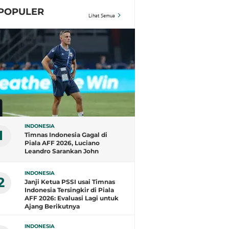
POPULER
Lihat Semua
INDONESIA
1
Timnas Indonesia Gagal di
Piala AFF 2026, Luciano
Leandro Sarankan John
Herdman Evaluasi Total
INDONESIA
2
Janji Ketua PSSI usai Timnas
Indonesia Tersingkir di Piala
AFF 2026: Evaluasi Lagi untuk
Ajang Berikutnya
INDONESIA