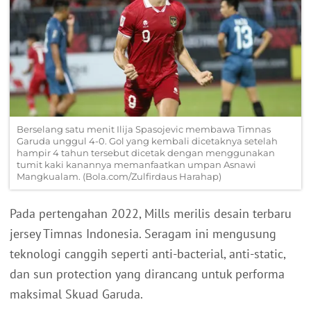
Berselang satu menit Ilija Spasojevic membawa Timnas
Garuda unggul 4-0. Gol yang kembali dicetaknya setelah
hampir 4 tahun tersebut dicetak dengan menggunakan
tumit kaki kanannya memanfaatkan umpan Asnawi
Mangkualam. (Bola.com/Zulfirdaus Harahap)
Pada pertengahan 2022, Mills merilis desain terbaru
jersey Timnas Indonesia. Seragam ini mengusung
teknologi canggih seperti anti-bacterial, anti-static,
dan sun protection yang dirancang untuk performa
maksimal Skuad Garuda.