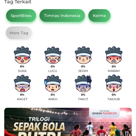
Tag Terkait
SportBites
Timnas Indonesia
Kelme
More Tag
0%
0%
0%
0%
SUKA
LUCU
SEDIH
MARAH
0%
0%
0%
0%
KAGET
ANEH
TAKUT
TAKJUB