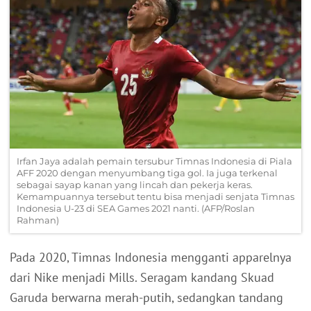
Irfan Jaya adalah pemain tersubur Timnas Indonesia di Piala
AFF 2020 dengan menyumbang tiga gol. Ia juga terkenal
sebagai sayap kanan yang lincah dan pekerja keras.
Kemampuannya tersebut tentu bisa menjadi senjata Timnas
Indonesia U-23 di SEA Games 2021 nanti. (AFP/Roslan
Rahman)
Pada 2020, Timnas Indonesia mengganti apparelnya
dari Nike menjadi Mills. Seragam kandang Skuad
Garuda berwarna merah-putih, sedangkan tandang