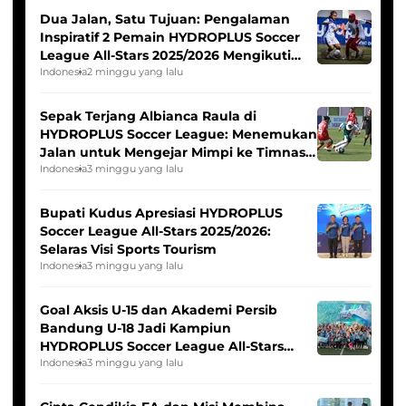
Dua Jalan, Satu Tujuan: Pengalaman
Inspiratif 2 Pemain HYDROPLUS Soccer
League All-Stars 2025/2026 Mengikuti
Seleksi Timnas Indonesia Putri
Indonesia
2 minggu yang lalu
Sepak Terjang Albianca Raula di
HYDROPLUS Soccer League: Menemukan
Jalan untuk Mengejar Mimpi ke Timnas
Indonesia Putri
Indonesia
3 minggu yang lalu
Bupati Kudus Apresiasi HYDROPLUS
Soccer League All-Stars 2025/2026:
Selaras Visi Sports Tourism
Indonesia
3 minggu yang lalu
Goal Aksis U-15 dan Akademi Persib
Bandung U-18 Jadi Kampiun
HYDROPLUS Soccer League All-Stars
2025/2026
Indonesia
3 minggu yang lalu