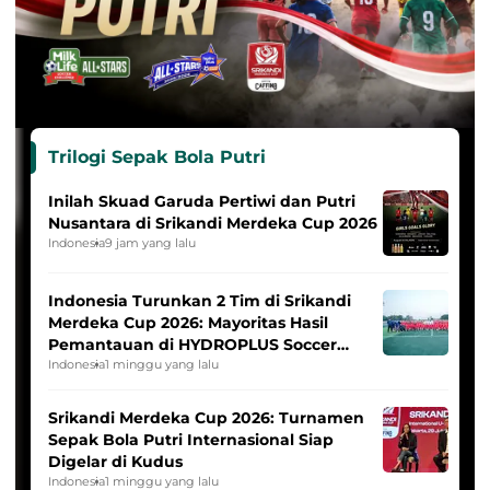
Trilogi Sepak Bola Putri
Inilah Skuad Garuda Pertiwi dan Putri
Nusantara di Srikandi Merdeka Cup 2026
Indonesia
9 jam yang lalu
Indonesia Turunkan 2 Tim di Srikandi
Merdeka Cup 2026: Mayoritas Hasil
Pemantauan di HYDROPLUS Soccer
League
Indonesia
1 minggu yang lalu
Srikandi Merdeka Cup 2026: Turnamen
Sepak Bola Putri Internasional Siap
Digelar di Kudus
Indonesia
1 minggu yang lalu