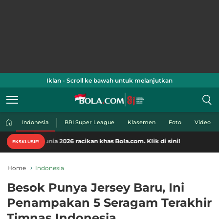
Iklan - Scroll ke bawah untuk melanjutkan
Indonesia
BRI Super League
Klasemen
Foto
Video
a 2026 racikan khas Bola.com. Klik di sini!
EKSKLUSIF!
Home
Indonesia
Besok Punya Jersey Baru, Ini
Penampakan 5 Seragam Terakhir
Timnas Indonesia