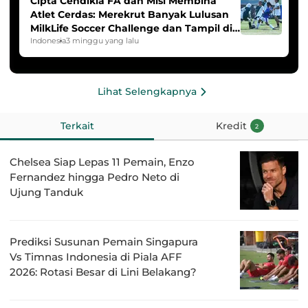
Cipta Cendikia FA dan Misi Membina
Atlet Cerdas: Merekrut Banyak Lulusan
MilkLife Soccer Challenge dan Tampil di
HYDROPLUS Soccer League
Indonesia
3 minggu yang lalu
Lihat Selengkapnya
Terkait
Kredit
2
Chelsea Siap Lepas 11 Pemain, Enzo
Fernandez hingga Pedro Neto di
Ujung Tanduk
Prediksi Susunan Pemain Singapura
Vs Timnas Indonesia di Piala AFF
2026: Rotasi Besar di Lini Belakang?