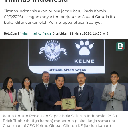
Timnas Indonesia akan punya jersey baru. Pada Kamis
(12/3/2026), seragam anyar tim berjulukan Skuad Garuda itu
bakal diluncurkan oleh Kelme, apparel asal Spanyol.
BolaCom |
Muhammad Adi Yaksa
Diterbitkan 11 Maret 2026, 16:30 WIB
Ketua Umum Persatuan Sepak Bola Seluruh Indonesia (PSSI)
Erick Thohir (ketiga kanan) menerima plakat kerja sama dari
Chairman of CEO Kelme Global, Clinten KE (kedua kanan)