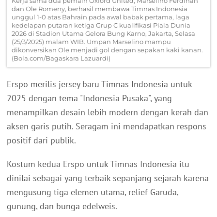
Kerja sama dua pemain Oxford United, Marselino Ferdinan
dan Ole Romeny, berhasil membawa Timnas Indonesia
unggul 1-0 atas Bahrain pada awal babak pertama, laga
kedelapan putaran ketiga Grup C kualifikasi Piala Dunia
2026 di Stadion Utama Gelora Bung Karno, Jakarta, Selasa
(25/3/2025) malam WIB. Umpan Marselino mampu
dikonversikan Ole menjadi gol dengan sepakan kaki kanan.
(Bola.com/Bagaskara Lazuardi)
Erspo merilis jersey baru Timnas Indonesia untuk
2025 dengan tema "Indonesia Pusaka", yang
menampilkan desain lebih modern dengan kerah dan
aksen garis putih. Seragam ini mendapatkan respons
positif dari publik.
Kostum kedua Erspo untuk Timnas Indonesia itu
dinilai sebagai yang terbaik sepanjang sejarah karena
mengusung tiga elemen utama, relief Garuda,
gunung, dan bunga edelweis.