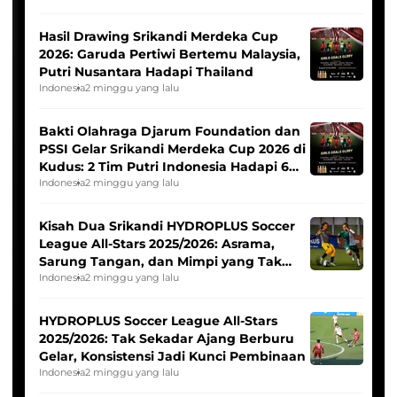
Hasil Drawing Srikandi Merdeka Cup
2026: Garuda Pertiwi Bertemu Malaysia,
Putri Nusantara Hadapi Thailand
Indonesia
2 minggu yang lalu
Bakti Olahraga Djarum Foundation dan
PSSI Gelar Srikandi Merdeka Cup 2026 di
Kudus: 2 Tim Putri Indonesia Hadapi 6
Tim Asia
Indonesia
2 minggu yang lalu
Kisah Dua Srikandi HYDROPLUS Soccer
League All-Stars 2025/2026: Asrama,
Sarung Tangan, dan Mimpi yang Tak
Pernah Padam
Indonesia
2 minggu yang lalu
HYDROPLUS Soccer League All-Stars
2025/2026: Tak Sekadar Ajang Berburu
Gelar, Konsistensi Jadi Kunci Pembinaan
Indonesia
2 minggu yang lalu