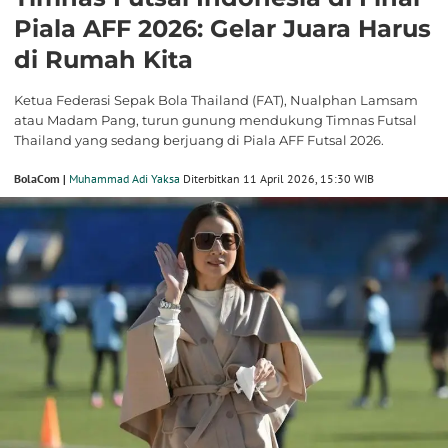
Piala AFF 2026: Gelar Juara Harus
di Rumah Kita
Ketua Federasi Sepak Bola Thailand (FAT), Nualphan Lamsam
atau Madam Pang, turun gunung mendukung Timnas Futsal
Thailand yang sedang berjuang di Piala AFF Futsal 2026.
BolaCom |
Muhammad Adi Yaksa
Diterbitkan 11 April 2026, 15:30 WIB