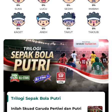
0%
0%
0%
0%
SUKA
LUCU
SEDIH
MARAH
0%
0%
0%
0%
KAGET
ANEH
TAKUT
TAKJUB
Trilogi Sepak Bola Putri
Inilah Skuad Garuda Pertiwi dan Putri