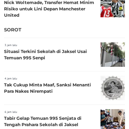
Nick Woltemade, Transfer Hemat Minim
Risiko untuk Lini Depan Manchester
United
SOROT
3 jam lalu
Situasi Terkini Sekolah di Jaksel Usai
Temuan 995 Senpi
4 jam lalu
Tak Cukup Minta Maaf, Sanksi Menanti
Para Nakes Nirempati
6 jam lalu
Tabir Gelap Temuan 995 Senjata di
Tengah Prahara Sekolah di Jaksel