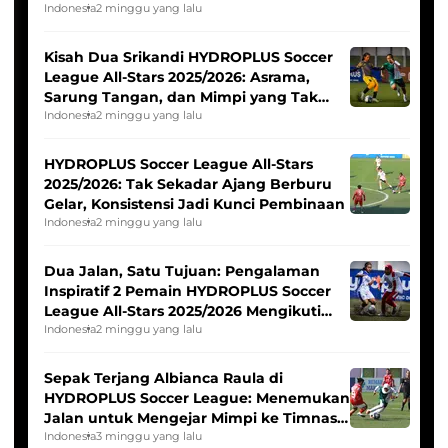
Tim Asia
Indonesia
2 minggu yang lalu
Kisah Dua Srikandi HYDROPLUS Soccer
League All-Stars 2025/2026: Asrama,
Sarung Tangan, dan Mimpi yang Tak
Pernah Padam
Indonesia
2 minggu yang lalu
HYDROPLUS Soccer League All-Stars
2025/2026: Tak Sekadar Ajang Berburu
Gelar, Konsistensi Jadi Kunci Pembinaan
Indonesia
2 minggu yang lalu
Dua Jalan, Satu Tujuan: Pengalaman
Inspiratif 2 Pemain HYDROPLUS Soccer
League All-Stars 2025/2026 Mengikuti
Seleksi Timnas Indonesia Putri
Indonesia
2 minggu yang lalu
Sepak Terjang Albianca Raula di
HYDROPLUS Soccer League: Menemukan
Jalan untuk Mengejar Mimpi ke Timnas
Indonesia Putri
Indonesia
3 minggu yang lalu