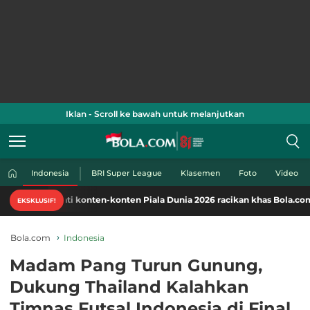
Iklan - Scroll ke bawah untuk melanjutkan
Indonesia
BRI Super League
Klasemen
Foto
Video
kmati konten-konten Piala Dunia 2026 racikan khas Bola.com. Klik di sin
EKSKLUSIF!
Bola.com
Indonesia
Madam Pang Turun Gunung,
Dukung Thailand Kalahkan
Timnas Futsal Indonesia di Final