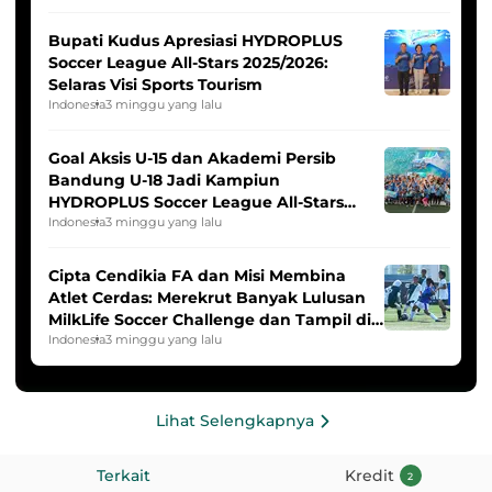
Bupati Kudus Apresiasi HYDROPLUS
Soccer League All-Stars 2025/2026:
Selaras Visi Sports Tourism
Indonesia
3 minggu yang lalu
Goal Aksis U-15 dan Akademi Persib
Bandung U-18 Jadi Kampiun
HYDROPLUS Soccer League All-Stars
2025/2026
Indonesia
3 minggu yang lalu
Cipta Cendikia FA dan Misi Membina
Atlet Cerdas: Merekrut Banyak Lulusan
MilkLife Soccer Challenge dan Tampil di
HYDROPLUS Soccer League
Indonesia
3 minggu yang lalu
Lihat Selengkapnya
Terkait
Kredit
2