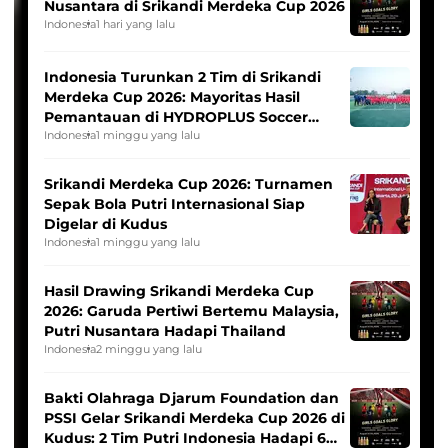
Nusantara di Srikandi Merdeka Cup 2026
Indonesia
1 hari yang lalu
Indonesia Turunkan 2 Tim di Srikandi
Merdeka Cup 2026: Mayoritas Hasil
Pemantauan di HYDROPLUS Soccer
League
Indonesia
1 minggu yang lalu
Srikandi Merdeka Cup 2026: Turnamen
Sepak Bola Putri Internasional Siap
Digelar di Kudus
Indonesia
1 minggu yang lalu
Hasil Drawing Srikandi Merdeka Cup
2026: Garuda Pertiwi Bertemu Malaysia,
Putri Nusantara Hadapi Thailand
Indonesia
2 minggu yang lalu
Bakti Olahraga Djarum Foundation dan
PSSI Gelar Srikandi Merdeka Cup 2026 di
Kudus: 2 Tim Putri Indonesia Hadapi 6