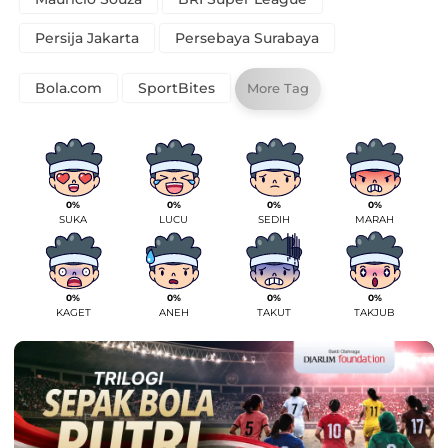
Persija Jakarta
Persebaya Surabaya
Bola.com
SportBites
More Tag
0%
0%
0%
0%
SUKA
LUCU
SEDIH
MARAH
0%
0%
0%
0%
KAGET
ANEH
TAKUT
TAKJUB