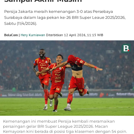
Persija Jakarta meraih kemenangan 3-0 atas Persebaya
Surabaya dalam laga pekan ke-26 BRI Super Leaue 2025/2026,
Sabtu (11/4/2026).
BolaCom |
Hery Kurniawan
Diterbitkan 12 April 2026, 11:15 WIB
Kemenangan ini membuat Persija kembali meramaikan
persaingan gelar BRI Super League 2025/2026. Macan
Kemayoran kini berada di posisi tiga klasemen dengan 54 poin.