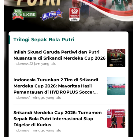
Trilogi Sepak Bola Putri
Inilah Skuad Garuda Pertiwi dan Putri
Nusantara di Srikandi Merdeka Cup 2026
Indonesia
22 jam yang lalu
Indonesia Turunkan 2 Tim di Srikandi
Merdeka Cup 2026: Mayoritas Hasil
Pemantauan di HYDROPLUS Soccer
League
Indonesia
1 minggu yang lalu
Srikandi Merdeka Cup 2026: Turnamen
Sepak Bola Putri Internasional Siap
Digelar di Kudus
Indonesia
1 minggu yang lalu