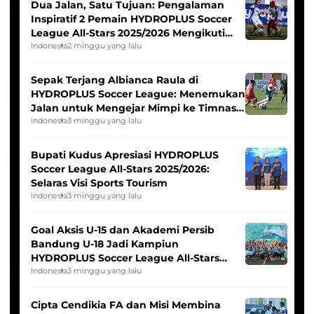
Dua Jalan, Satu Tujuan: Pengalaman
Inspiratif 2 Pemain HYDROPLUS Soccer
League All-Stars 2025/2026 Mengikuti
Seleksi Timnas Indonesia Putri
Indonesia
2 minggu yang lalu
Sepak Terjang Albianca Raula di
HYDROPLUS Soccer League: Menemukan
Jalan untuk Mengejar Mimpi ke Timnas
Indonesia Putri
Indonesia
3 minggu yang lalu
Bupati Kudus Apresiasi HYDROPLUS
Soccer League All-Stars 2025/2026:
Selaras Visi Sports Tourism
Indonesia
3 minggu yang lalu
Goal Aksis U-15 dan Akademi Persib
Bandung U-18 Jadi Kampiun
HYDROPLUS Soccer League All-Stars
2025/2026
Indonesia
3 minggu yang lalu
Cipta Cendikia FA dan Misi Membina