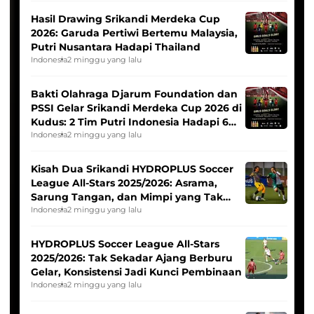
Hasil Drawing Srikandi Merdeka Cup
2026: Garuda Pertiwi Bertemu Malaysia,
Putri Nusantara Hadapi Thailand
Indonesia
2 minggu yang lalu
Bakti Olahraga Djarum Foundation dan
PSSI Gelar Srikandi Merdeka Cup 2026 di
Kudus: 2 Tim Putri Indonesia Hadapi 6
Tim Asia
Indonesia
2 minggu yang lalu
Kisah Dua Srikandi HYDROPLUS Soccer
League All-Stars 2025/2026: Asrama,
Sarung Tangan, dan Mimpi yang Tak
Pernah Padam
Indonesia
2 minggu yang lalu
HYDROPLUS Soccer League All-Stars
2025/2026: Tak Sekadar Ajang Berburu
Gelar, Konsistensi Jadi Kunci Pembinaan
Indonesia
2 minggu yang lalu