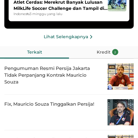
Atlet Cerdas: Merekrut Banyak Lulusan
MilkLife Soccer Challenge dan Tampil di
HYDROPLUS Soccer League
Indonesia
3 minggu yang lalu
Lihat Selengkapnya
Terkait
Kredit
2
Pengumuman Resmi Persija Jakarta
Tidak Perpanjang Kontrak Mauricio
Souza
Fix, Mauricio Souza Tinggalkan Persija!