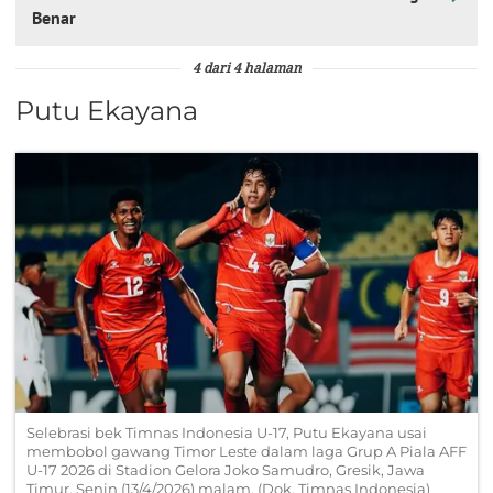
Benar
4 dari 4 halaman
Putu Ekayana
Selebrasi bek Timnas Indonesia U-17, Putu Ekayana usai
membobol gawang Timor Leste dalam laga Grup A Piala AFF
U-17 2026 di Stadion Gelora Joko Samudro, Gresik, Jawa
Timur, Senin (13/4/2026) malam. (Dok. Timnas Indonesia)