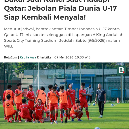
Qatar: Jebolan Piala Dunia U-17
Siap Kembali Menyala!
Menurut jadwal, bentrok antara Timnas Indonesia U-17 kontra
Qatar U-17 ini akan terselenggara di Lapangan A King Abdullah
Sports City Training Stadium, Jeddah, Sabtu (9/5/2026) malam
WIB.
BolaCom |
Radifa Arsa
Diterbitkan 09 Mei 2026, 10:00 WIB