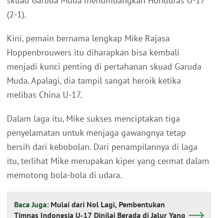
skuad Garuda Muda menumbangkan Honduras U-17
(2-1).
Kini, pemain bernama lengkap Mike Rajasa
Hoppenbrouwers itu diharapkan bisa kembali
menjadi kunci penting di pertahanan skuad Garuda
Muda. Apalagi, dia tampil sangat heroik ketika
melibas China U-17.
Dalam laga itu, Mike sukses menciptakan tiga
penyelamatan untuk menjaga gawangnya tetap
bersih dari kebobolan. Dari penampilannya di laga
itu, terlihat Mike merupakan kiper yang cermat dalam
memotong bola-bola di udara.
Baca Juga:
Mulai dari Nol Lagi, Pembentukan
Timnas Indonesia U-17 Dinilai Berada di Jalur Yang