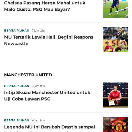
Chelsea Pasang Harga Mahal untuk
Malo Gusto, PSG Mau Bayar?
BERITA PILIHAN
7 jam lalu
MU Tertarik Lewis Hall, Begini Respons
Newcastle
MANCHESTER UNITED
BERITA PILIHAN
3 jam lalu
Intip Skuad Manchester United untuk
Uji Coba Lawan PSG
BERITA PILIHAN
4 jam lalu
Legenda MU Ini Berubah Drastis sampai