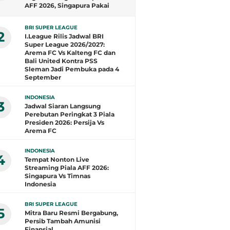
AFF 2026, Singapura Pakai
Jersey Baru
BRI SUPER LEAGUE
2
I.League Rilis Jadwal BRI
Super League 2026/2027:
Arema FC Vs Kalteng FC dan
Bali United Kontra PSS
Sleman Jadi Pembuka pada 4
September
INDONESIA
3
Jadwal Siaran Langsung
Perebutan Peringkat 3 Piala
Presiden 2026: Persija Vs
Arema FC
INDONESIA
4
Tempat Nonton Live
Streaming Piala AFF 2026:
Singapura Vs Timnas
Indonesia
BRI SUPER LEAGUE
5
Mitra Baru Resmi Bergabung,
Persib Tambah Amunisi
Finansial