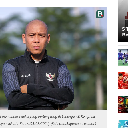
5 
Be
Pi
Sp
Ju
aat memimpin seleksi yang berlangsung di Lapangan B, Kompleks
an, Jakarta, Kamis (08/08/2024). (Bola.com/Bagaskara Lazuardi)