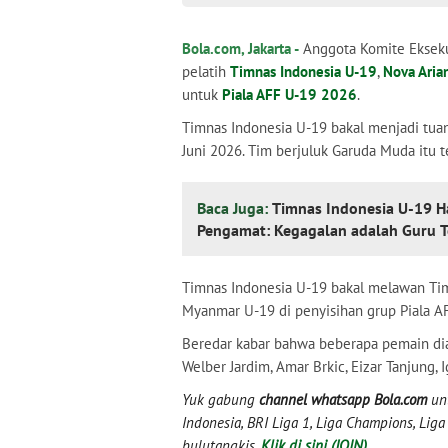
Bola.com, Jakarta -
Anggota Komite Ekseku
pelatih
Timnas Indonesia U-19
,
Nova Aria
untuk
Piala AFF U-19 2026
.
Timnas Indonesia U-19 bakal menjadi tua
Juni 2026. Tim berjuluk Garuda Muda itu 
Baca Juga:
Timnas Indonesia U-19 Ha
Pengamat: Kegagalan adalah Guru T
Timnas Indonesia U-19 bakal melawan Ti
Myanmar U-19 di penyisihan grup Piala A
Beredar kabar bahwa beberapa pemain dia
Welber Jardim, Amar Brkic, Eizar Tanjung,
Yuk gabung
channel whatsapp Bola.com
unt
Indonesia, BRI Liga 1, Liga Champions, Liga I
bulutangkis.
Klik di sini (JOIN)