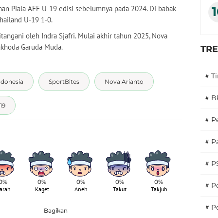
han Piala AFF U-19 edisi sebelumnya pada 2024. Di babak
hailand U-19 1-0.
tangani oleh Indra Sjafri. Mulai akhir tahun 2025, Nova
akhoda Garuda Muda.
TR
#
T
ndonesia
SportBites
Nova Arianto
#
B
19
#
P
#
Pa
#
P
0%
0%
0%
0%
0%
#
Pe
arah
Kaget
Aneh
Takut
Takjub
#
P
Bagikan