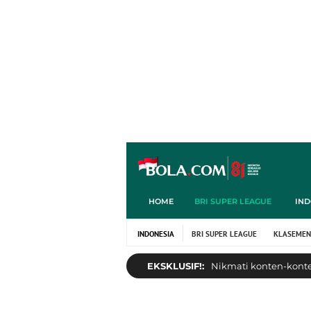
HOME
BRI SUPER LEAGUE
IND
INDONESIA
BRI SUPER LEAGUE
KLASEMEN
EKSKLUSIF!:
Nikmati konten-konten