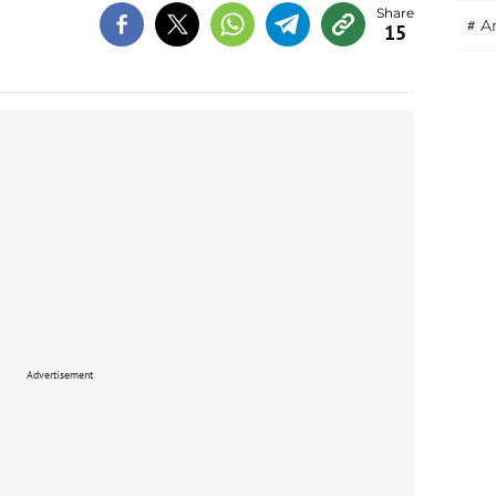
#
A
15
Advertisement