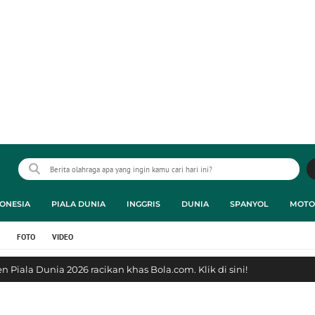
ONESIA
PIALA DUNIA
INGGRIS
DUNIA
SPANYOL
MOTO
FOTO
VIDEO
 Piala Dunia 2026 racikan khas Bola.com. Klik di sini!