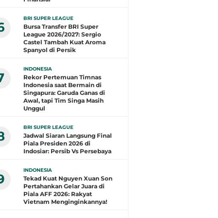
BRI SUPER LEAGUE
6
Bursa Transfer BRI Super
League 2026/2027: Sergio
Castel Tambah Kuat Aroma
Spanyol di Persik
INDONESIA
7
Rekor Pertemuan Timnas
Indonesia saat Bermain di
Singapura: Garuda Ganas di
Awal, tapi Tim Singa Masih
Unggul
BRI SUPER LEAGUE
8
Jadwal Siaran Langsung Final
Piala Presiden 2026 di
Indosiar: Persib Vs Persebaya
INDONESIA
9
Tekad Kuat Nguyen Xuan Son
Pertahankan Gelar Juara di
Piala AFF 2026: Rakyat
Vietnam Menginginkannya!