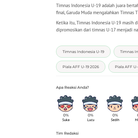
Timnas Indonesia U-19 adalah juara berta
final, Garuda Muda mengalahkan Timnas T
Ketika itu, Timnas Indonesia U-19 masih di
dipromosikan dari timnas U-17 menjadi n
Timnas Indonesia U-19
Timnas I
Piala AFF U-19 2026
Piala AFF U-
0%
0%
0%
Suka
Lucu
Sedih
M
Tim Redaksi