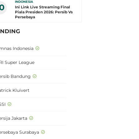
INDONESIA
10
Ini Link Live Streaming Final
Piala Presiden 2026: Persib Vs
Persebaya
ENDING
imnas Indonesia
RI Super League
ersib Bandung
trick Kluivert
SSI
rsija Jakarta
ersebaya Surabaya