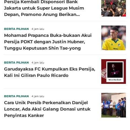
Persija Kembali Disponsori Bank
Jakarta untuk Super League Musim
Depan, Pramono Anung Berikan
Penjelasan terkait Dukungan BUMD
BERITA PILIHAN
4 jam lalu
Mohamad Prapanca Buka-bukaan Akui
Persija PDKT dengan Justin Hubner,
Tunggu Keputusan Shin Tae-yong
BERITA PILIHAN
4 jam lalu
Garudayaksa FC Kumpulkan Eks Persija,
Kali Ini Giliran Paulo Ricardo
BERITA PILIHAN
4 jam lalu
Cara Unik Persib Perkenalkan Danijel
Loncar, Ada Aksi Galang Donasi untuk
Penyintas Kanker