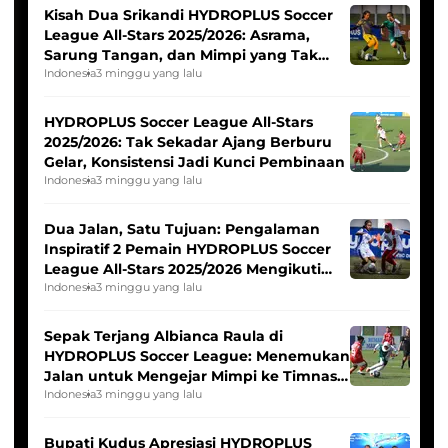
Kisah Dua Srikandi HYDROPLUS Soccer
League All-Stars 2025/2026: Asrama,
Sarung Tangan, dan Mimpi yang Tak
Pernah Padam
Indonesia
3 minggu yang lalu
HYDROPLUS Soccer League All-Stars
2025/2026: Tak Sekadar Ajang Berburu
Gelar, Konsistensi Jadi Kunci Pembinaan
Indonesia
3 minggu yang lalu
Dua Jalan, Satu Tujuan: Pengalaman
Inspiratif 2 Pemain HYDROPLUS Soccer
League All-Stars 2025/2026 Mengikuti
Seleksi Timnas Indonesia Putri
Indonesia
3 minggu yang lalu
Sepak Terjang Albianca Raula di
HYDROPLUS Soccer League: Menemukan
Jalan untuk Mengejar Mimpi ke Timnas
Indonesia Putri
Indonesia
3 minggu yang lalu
Bupati Kudus Apresiasi HYDROPLUS