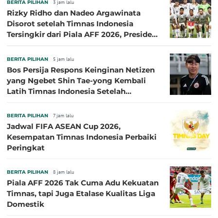
BERITA PILIHAN
3 jam lalu
Rizky Ridho dan Nadeo Argawinata
Disorot setelah Timnas Indonesia
Tersingkir dari Piala AFF 2026, Presiden
Persija Pasang Badan
BERITA PILIHAN
5 jam lalu
Bos Persija Respons Keinginan Netizen
yang Ngebet Shin Tae-yong Kembali
Latih Timnas Indonesia Setelah
Tersingkir dari Piala AFF 2026
BERITA PILIHAN
7 jam lalu
Jadwal FIFA ASEAN Cup 2026,
Kesempatan Timnas Indonesia Perbaiki
Peringkat
BERITA PILIHAN
8 jam lalu
Piala AFF 2026 Tak Cuma Adu Kekuatan
Timnas, tapi Juga Etalase Kualitas Liga
Domestik