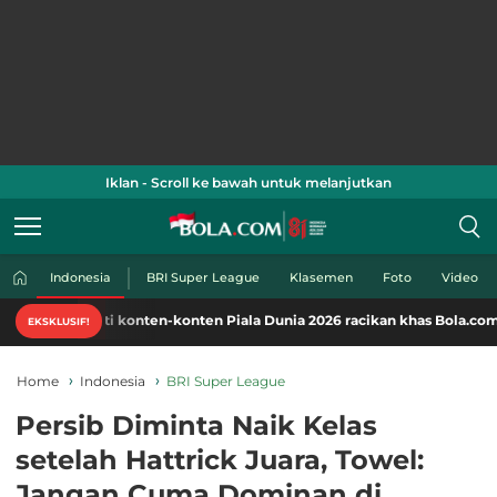
Iklan - Scroll ke bawah untuk melanjutkan
Indonesia
BRI Super League
Klasemen
Foto
Video
ti konten-konten Piala Dunia 2026 racikan khas Bola.com. Klik di sini!
EKSKLUSIF!
Home
Indonesia
BRI Super League
Persib Diminta Naik Kelas
setelah Hattrick Juara, Towel:
Jangan Cuma Dominan di