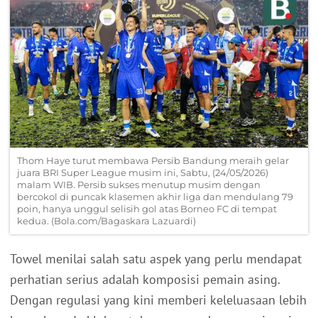
Thom Haye turut membawa Persib Bandung meraih gelar
juara BRI Super League musim ini, Sabtu, (24/05/2026)
malam WIB. Persib sukses menutup musim dengan
bercokol di puncak klasemen akhir liga dan mendulang 79
poin, hanya unggul selisih gol atas Borneo FC di tempat
kedua. (Bola.com/Bagaskara Lazuardi)
Towel menilai salah satu aspek yang perlu mendapat
perhatian serius adalah komposisi pemain asing.
Dengan regulasi yang kini memberi keleluasaan lebih