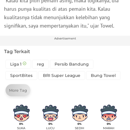
"Kalau kita pilih pemain asing, maka logikanya, dia
harus punya kualitas di atas pemain kita. Kalau
kualitasnya tidak menunjukkan kelebihan yang
signifikan, saya mempertanyakan itu," ujar Towel.
Advertisement
Tag Terkait
Liga 1
reg
Persib Bandung
SportBites
BRI Super League
Bung Towel
More Tag
0%
0%
0%
0%
SUKA
LUCU
SEDIH
MARAH