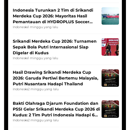
Indonesia Turunkan 2 Tim di Srikandi
Merdeka Cup 2026: Mayoritas Hasil
Pemantauan di HYDROPLUS Soccer
League
Indonesia
1 minggu yang lalu
Srikandi Merdeka Cup 2026: Turnamen
Sepak Bola Putri Internasional Siap
Digelar di Kudus
Indonesia
1 minggu yang lalu
Hasil Drawing Srikandi Merdeka Cup
2026: Garuda Pertiwi Bertemu Malaysia,
Putri Nusantara Hadapi Thailand
Indonesia
2 minggu yang lalu
Bakti Olahraga Djarum Foundation dan
PSSI Gelar Srikandi Merdeka Cup 2026 di
Kudus: 2 Tim Putri Indonesia Hadapi 6
Tim Asia
Indonesia
2 minggu yang lalu