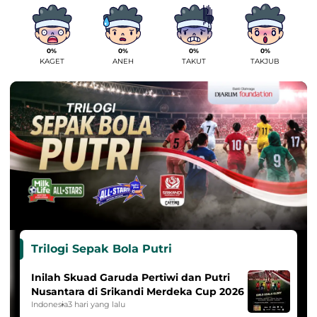
0%
0%
0%
0%
KAGET
ANEH
TAKUT
TAKJUB
Trilogi Sepak Bola Putri
Inilah Skuad Garuda Pertiwi dan Putri
Nusantara di Srikandi Merdeka Cup 2026
Indonesia
3 hari yang lalu