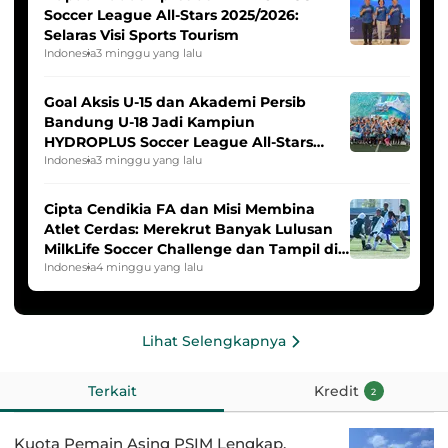
Soccer League All-Stars 2025/2026:
Selaras Visi Sports Tourism
Indonesia
3 minggu yang lalu
Goal Aksis U-15 dan Akademi Persib
Bandung U-18 Jadi Kampiun
HYDROPLUS Soccer League All-Stars
2025/2026
Indonesia
3 minggu yang lalu
Cipta Cendikia FA dan Misi Membina
Atlet Cerdas: Merekrut Banyak Lulusan
MilkLife Soccer Challenge dan Tampil di
HYDROPLUS Soccer League
Indonesia
4 minggu yang lalu
Lihat Selengkapnya
Terkait
Kredit
2
Kuota Pemain Asing PSIM Lengkap,