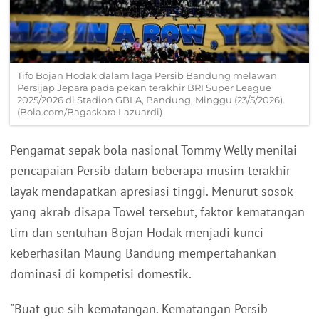
Tifo Bojan Hodak dalam laga Persib Bandung melawan
Persijap Jepara pada pekan terakhir BRI Super League
2025/2026 di Stadion GBLA, Bandung, Minggu (23/5/2026).
(Bola.com/Bagaskara Lazuardi)
Pengamat sepak bola nasional Tommy Welly menilai
pencapaian Persib dalam beberapa musim terakhir
layak mendapatkan apresiasi tinggi. Menurut sosok
yang akrab disapa Towel tersebut, faktor kematangan
tim dan sentuhan Bojan Hodak menjadi kunci
keberhasilan Maung Bandung mempertahankan
dominasi di kompetisi domestik.
"Buat gue sih kematangan. Kematangan Persib