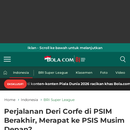
Iklan - Scroll ke bawah untuk melanjutkan
Indonesia
BRI Super League
Klasemen
Foto
Video
ti konten-konten Piala Dunia 2026 racikan khas Bola.com. Klik di sini!
EKSKLUSIF!
Home
Indonesia
BRI Super League
Perjalanan Deri Corfe di PSIM
Berakhir, Merapat ke PSIS Musim
Depan?