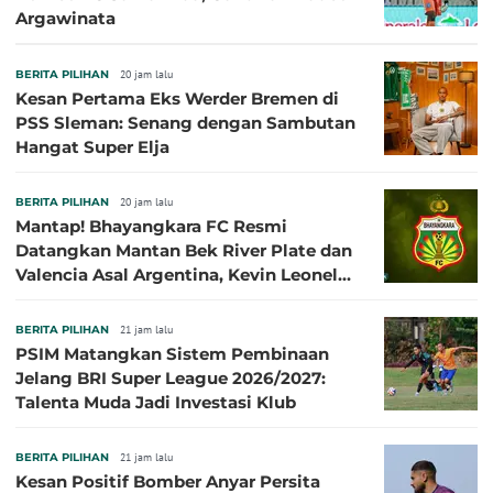
Argawinata
BERITA PILIHAN
20 jam lalu
Kesan Pertama Eks Werder Bremen di
PSS Sleman: Senang dengan Sambutan
Hangat Super Elja
BERITA PILIHAN
20 jam lalu
Mantap! Bhayangkara FC Resmi
Datangkan Mantan Bek River Plate dan
Valencia Asal Argentina, Kevin Leonel
Sibille
BERITA PILIHAN
21 jam lalu
PSIM Matangkan Sistem Pembinaan
Jelang BRI Super League 2026/2027:
Talenta Muda Jadi Investasi Klub
BERITA PILIHAN
21 jam lalu
Kesan Positif Bomber Anyar Persita