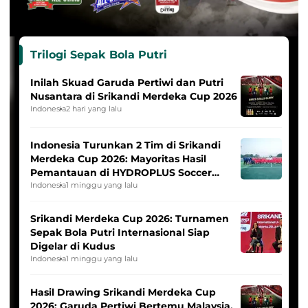
Trilogi Sepak Bola Putri
Inilah Skuad Garuda Pertiwi dan Putri
Nusantara di Srikandi Merdeka Cup 2026
Indonesia
2 hari yang lalu
Indonesia Turunkan 2 Tim di Srikandi
Merdeka Cup 2026: Mayoritas Hasil
Pemantauan di HYDROPLUS Soccer
League
Indonesia
1 minggu yang lalu
Srikandi Merdeka Cup 2026: Turnamen
Sepak Bola Putri Internasional Siap
Digelar di Kudus
Indonesia
1 minggu yang lalu
Hasil Drawing Srikandi Merdeka Cup
2026: Garuda Pertiwi Bertemu Malaysia,