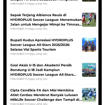
Seleksi Timnas Indonesia Putri
Indonesia
3 minggu yang lalu
Sepak Terjang Albianca Raula di
HYDROPLUS Soccer League: Menemukan
Jalan untuk Mengejar Mimpi ke Timnas
Indonesia Putri
Indonesia
3 minggu yang lalu
Bupati Kudus Apresiasi HYDROPLUS
Soccer League All-Stars 2025/2026:
Selaras Visi Sports Tourism
Indonesia
3 minggu yang lalu
Goal Aksis U-15 dan Akademi Persib
Bandung U-18 Jadi Kampiun
HYDROPLUS Soccer League All-Stars
2025/2026
Indonesia
3 minggu yang lalu
Cipta Cendikia FA dan Misi Membina
Atlet Cerdas: Merekrut Banyak Lulusan
MilkLife Soccer Challenge dan Tampil di
HYDROPLUS Soccer League
Indonesia
3 minggu yang lalu