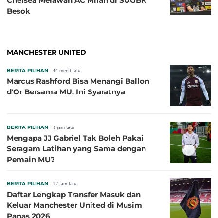
Chelsea Melawan AC Milan di SUGBK
Besok
MANCHESTER UNITED
BERITA PILIHAN
44 menit lalu
Marcus Rashford Bisa Menangi Ballon
d'Or Bersama MU, Ini Syaratnya
BERITA PILIHAN
3 jam lalu
Mengapa JJ Gabriel Tak Boleh Pakai
Seragam Latihan yang Sama dengan
Pemain MU?
BERITA PILIHAN
12 jam lalu
Daftar Lengkap Transfer Masuk dan
Keluar Manchester United di Musim
Panas 2026