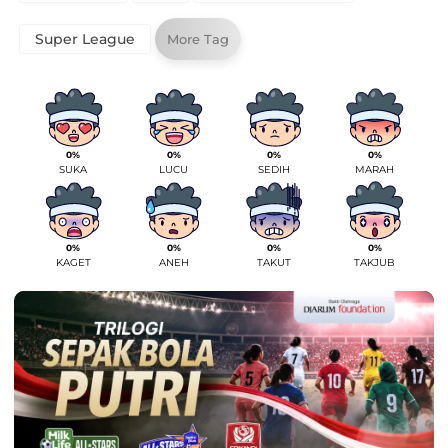
Super League
More Tag
0%
0%
0%
0%
SUKA
LUCU
SEDIH
MARAH
0%
0%
0%
0%
KAGET
ANEH
TAKUT
TAKJUB