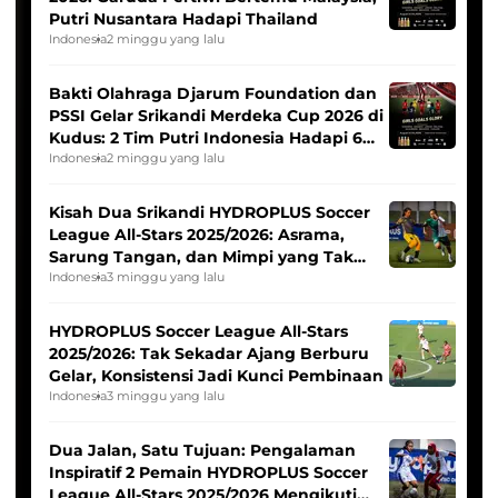
Putri Nusantara Hadapi Thailand
Indonesia
2 minggu yang lalu
Bakti Olahraga Djarum Foundation dan
PSSI Gelar Srikandi Merdeka Cup 2026 di
Kudus: 2 Tim Putri Indonesia Hadapi 6
Tim Asia
Indonesia
2 minggu yang lalu
Kisah Dua Srikandi HYDROPLUS Soccer
League All-Stars 2025/2026: Asrama,
Sarung Tangan, dan Mimpi yang Tak
Pernah Padam
Indonesia
3 minggu yang lalu
HYDROPLUS Soccer League All-Stars
2025/2026: Tak Sekadar Ajang Berburu
Gelar, Konsistensi Jadi Kunci Pembinaan
Indonesia
3 minggu yang lalu
Dua Jalan, Satu Tujuan: Pengalaman
Inspiratif 2 Pemain HYDROPLUS Soccer
League All-Stars 2025/2026 Mengikuti