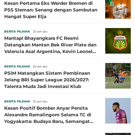
Kesan Pertama Eks Werder Bremen di
PSS Sleman: Senang dengan Sambutan
Hangat Super Elja
BERITA PILIHAN
20 jam lalu
Mantap! Bhayangkara FC Resmi
Datangkan Mantan Bek River Plate dan
Valencia Asal Argentina, Kevin Leonel
Sibille
BERITA PILIHAN
20 jam lalu
PSIM Matangkan Sistem Pembinaan
Jelang BRI Super League 2026/2027:
Talenta Muda Jadi Investasi Klub
BERITA PILIHAN
20 jam lalu
Kesan Positif Bomber Anyar Persita
Alexandre Ramalingom Selama TC di
Yogyakarta: Budaya Baru, Semangat
Baru!