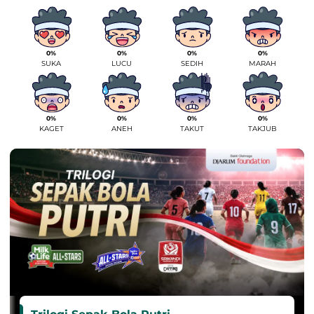
0%
0%
0%
0%
SUKA
LUCU
SEDIH
MARAH
0%
0%
0%
0%
KAGET
ANEH
TAKUT
TAKJUB