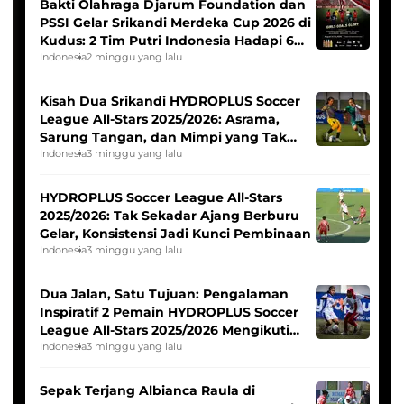
Bakti Olahraga Djarum Foundation dan
PSSI Gelar Srikandi Merdeka Cup 2026 di
Kudus: 2 Tim Putri Indonesia Hadapi 6
Tim Asia
Indonesia
2 minggu yang lalu
Kisah Dua Srikandi HYDROPLUS Soccer
League All-Stars 2025/2026: Asrama,
Sarung Tangan, dan Mimpi yang Tak
Pernah Padam
Indonesia
3 minggu yang lalu
HYDROPLUS Soccer League All-Stars
2025/2026: Tak Sekadar Ajang Berburu
Gelar, Konsistensi Jadi Kunci Pembinaan
Indonesia
3 minggu yang lalu
Dua Jalan, Satu Tujuan: Pengalaman
Inspiratif 2 Pemain HYDROPLUS Soccer
League All-Stars 2025/2026 Mengikuti
Seleksi Timnas Indonesia Putri
Indonesia
3 minggu yang lalu
Sepak Terjang Albianca Raula di