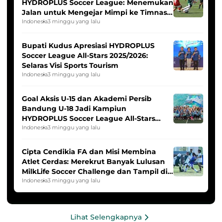
HYDROPLUS Soccer League: Menemukan
Jalan untuk Mengejar Mimpi ke Timnas
Indonesia Putri
Indonesia
3 minggu yang lalu
Bupati Kudus Apresiasi HYDROPLUS
Soccer League All-Stars 2025/2026:
Selaras Visi Sports Tourism
Indonesia
3 minggu yang lalu
Goal Aksis U-15 dan Akademi Persib
Bandung U-18 Jadi Kampiun
HYDROPLUS Soccer League All-Stars
2025/2026
Indonesia
3 minggu yang lalu
Cipta Cendikia FA dan Misi Membina
Atlet Cerdas: Merekrut Banyak Lulusan
MilkLife Soccer Challenge dan Tampil di
HYDROPLUS Soccer League
Indonesia
3 minggu yang lalu
Lihat Selengkapnya