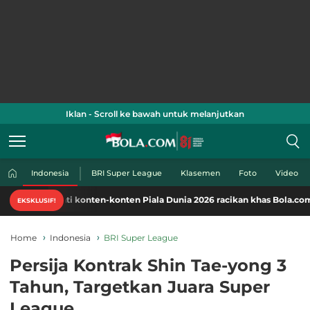
Iklan - Scroll ke bawah untuk melanjutkan
Indonesia
BRI Super League
Klasemen
Foto
Video
i konten-konten Piala Dunia 2026 racikan khas Bola.com. Klik di sini!
EKSKLUSIF!
Home
Indonesia
BRI Super League
Persija Kontrak Shin Tae-yong 3
Tahun, Targetkan Juara Super
League