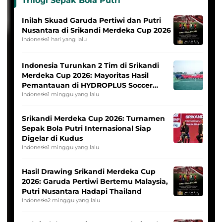
Trilogi Sepak Bola Putri
Inilah Skuad Garuda Pertiwi dan Putri
Nusantara di Srikandi Merdeka Cup 2026
Indonesia
1 hari yang lalu
Indonesia Turunkan 2 Tim di Srikandi
Merdeka Cup 2026: Mayoritas Hasil
Pemantauan di HYDROPLUS Soccer
League
Indonesia
1 minggu yang lalu
Srikandi Merdeka Cup 2026: Turnamen
Sepak Bola Putri Internasional Siap
Digelar di Kudus
Indonesia
1 minggu yang lalu
Hasil Drawing Srikandi Merdeka Cup
2026: Garuda Pertiwi Bertemu Malaysia,
Putri Nusantara Hadapi Thailand
Indonesia
2 minggu yang lalu