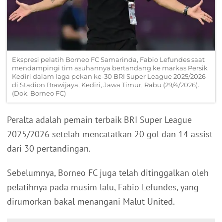
Ekspresi pelatih Borneo FC Samarinda, Fabio Lefundes saat
mendampingi tim asuhannya bertandang ke markas Persik
Kediri dalam laga pekan ke-30 BRI Super League 2025/2026
di Stadion Brawijaya, Kediri, Jawa Timur, Rabu (29/4/2026).
(Dok. Borneo FC)
Peralta adalah pemain terbaik BRI Super League
2025/2026 setelah mencatatkan 20 gol dan 14 assist
dari 30 pertandingan.
Sebelumnya, Borneo FC juga telah ditinggalkan oleh
pelatihnya pada musim lalu, Fabio Lefundes, yang
dirumorkan bakal menangani Malut United.