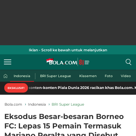
Iklan - Scroll ke bawah untuk melanjutkan
Indonesia
BRI Super League
Klasemen
Foto
Video
onten-konten Piala Dunia 2026 racikan khas Bola.com. Klik di sini!
EKSKLUSIF!
Bola.com
Indonesia
BRI Super League
Eksodus Besar-besaran Borneo
FC: Lepas 15 Pemain Termasuk
Mariano Peralta yang Disebut