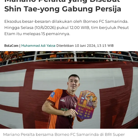
Shin Tae-yong Gabung Persija
Eksodus besar-besaran dilakukan oleh Borneo FC Samarinda.
Hingga Selasa (10/6/2026) pukul 12.00 WIB, tim berjuluk Pesut
Etam itu melepas 15 pemainnya.
BolaCom |
Muhammad Adi Yaksa
Diterbitkan 10 Juni 2026, 13:15 WIB
Mariano Peralta bersama Borneo FC Samarinda di BRI Super