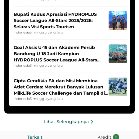
Bupati Kudus Apresiasi HYDROPLUS
Soccer League All-Stars 2025/2026:
Selaras Visi Sports Tourism
Indonesia
3 minggu yang lalu
Goal Aksis U-15 dan Akademi Persib
Bandung U-18 Jadi Kampiun
HYDROPLUS Soccer League All-Stars
2025/2026
Indonesia
3 minggu yang lalu
Cipta Cendikia FA dan Misi Membina
Atlet Cerdas: Merekrut Banyak Lulusan
MilkLife Soccer Challenge dan Tampil di
HYDROPLUS Soccer League
Indonesia
3 minggu yang lalu
Lihat Selengkapnya
Terkait
Kredit
2