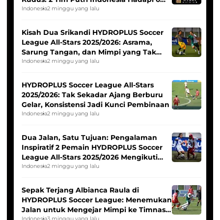
Tim Asia
Indonesia
2 minggu yang lalu
Kisah Dua Srikandi HYDROPLUS Soccer
League All-Stars 2025/2026: Asrama,
Sarung Tangan, dan Mimpi yang Tak
Pernah Padam
Indonesia
2 minggu yang lalu
HYDROPLUS Soccer League All-Stars
2025/2026: Tak Sekadar Ajang Berburu
Gelar, Konsistensi Jadi Kunci Pembinaan
Indonesia
2 minggu yang lalu
Dua Jalan, Satu Tujuan: Pengalaman
Inspiratif 2 Pemain HYDROPLUS Soccer
League All-Stars 2025/2026 Mengikuti
Seleksi Timnas Indonesia Putri
Indonesia
2 minggu yang lalu
Sepak Terjang Albianca Raula di
HYDROPLUS Soccer League: Menemukan
Jalan untuk Mengejar Mimpi ke Timnas
Indonesia Putri
Indonesia
3 minggu yang lalu