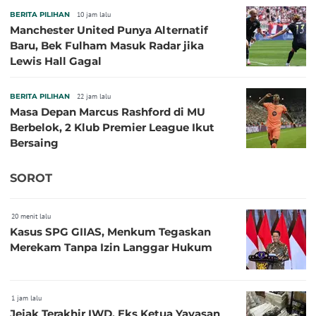
BERITA PILIHAN
10 jam lalu
Manchester United Punya Alternatif
Baru, Bek Fulham Masuk Radar jika
Lewis Hall Gagal
BERITA PILIHAN
22 jam lalu
Masa Depan Marcus Rashford di MU
Berbelok, 2 Klub Premier League Ikut
Bersaing
SOROT
20 menit lalu
Kasus SPG GIIAS, Menkum Tegaskan
Merekam Tanpa Izin Langgar Hukum
1 jam lalu
Jejak Terakhir IWD, Eks Ketua Yayasan