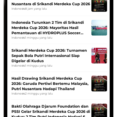
Nusantara di Srikandi Merdeka Cup 2026
Indonesia
8 jam yang lalu
Indonesia Turunkan 2 Tim di Srikandi
Merdeka Cup 2026: Mayoritas Hasil
Pemantauan di HYDROPLUS Soccer
League
Indonesia
1 minggu yang lalu
Srikandi Merdeka Cup 2026: Turnamen
Sepak Bola Putri Internasional Siap
Digelar di Kudus
Indonesia
1 minggu yang lalu
Hasil Drawing Srikandi Merdeka Cup
2026: Garuda Pertiwi Bertemu Malaysia,
Putri Nusantara Hadapi Thailand
Indonesia
2 minggu yang lalu
Bakti Olahraga Djarum Foundation dan
PSSI Gelar Srikandi Merdeka Cup 2026 di
Kudus: 2 Tim Putri Indonesia Hadapi 6