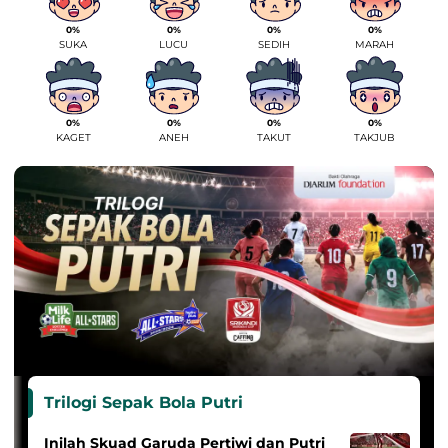
0%
0%
0%
0%
SUKA
LUCU
SEDIH
MARAH
0%
0%
0%
0%
KAGET
ANEH
TAKUT
TAKJUB
Trilogi Sepak Bola Putri
Inilah Skuad Garuda Pertiwi dan Putri