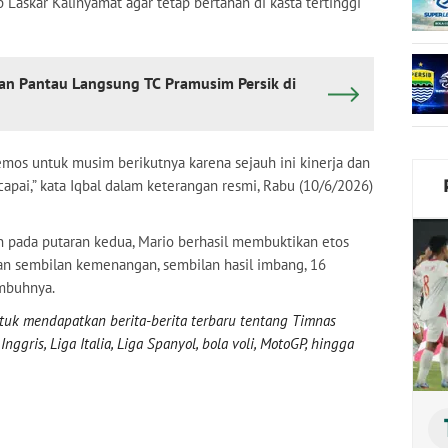
Laskar Kalinyamat agar tetap bertahan di kasta tertinggi
wan Pantau Langsung TC Pramusim Persik di
os untuk musim berikutnya karena sejauh ini kinerja dan
capai,” kata Iqbal dalam keterangan resmi, Rabu (10/6/2026)
 pada putaran kedua, Mario berhasil membuktikan etos
kan sembilan kemenangan, sembilan hasil imbang, 16
imbuhnya.
uk mendapatkan berita-berita terbaru tentang Timnas
nggris, Liga Italia, Liga Spanyol, bola voli, MotoGP, hingga