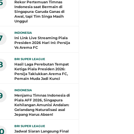
6
Rekor Pertemuan Timnas
Indonesia saat Bermain di
Singapura: Garuda Ganas di
Awal, tapi Tim Singa Masih
Unggul
INDONESIA
7
Ini Link Live Streaming Piala
Presiden 2026 Hari Ini: Persija
Vs Arema FC
BRI SUPER LEAGUE
8
Hasil Laga Perebutan Tempat
Ketiga Piala Presiden 2026:
Persija Taklukkan Arema FC,
Pemain Muda Jadi Kunci
INDONESIA
9
Menjamu Timnas Indonesia di
Piala AFF 2026, Singapura
Kehilangan Amunisi Andalan:
Gelandang Naturalisasi asal
Jepang Harus Absen!
BRI SUPER LEAGUE
10
Jadwal Siaran Langsung Final