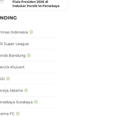
Piala Presiden 2026 di
Indosiar: Persib Vs Persebaya
ENDING
imnas Indonesia
RI Super League
ersib Bandung
trick Kluivert
SSI
rsija Jakarta
ersebaya Surabaya
rema FC