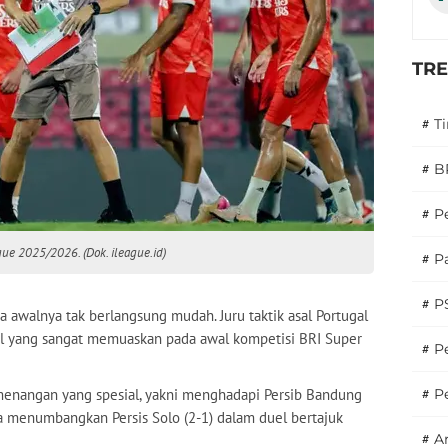
TR
#
T
#
B
#
P
gue 2025/2026. (Dok. ileague.id)
#
Pa
#
P
 awalnya tak berlangsung mudah. Juru taktik asal Portugal
 yang sangat memuaskan pada awal kompetisi BRI Super
#
Pe
menangan yang spesial, yakni menghadapi Persib Bandung
#
P
ga menumbangkan Persis Solo (2-1) dalam duel bertajuk
#
A