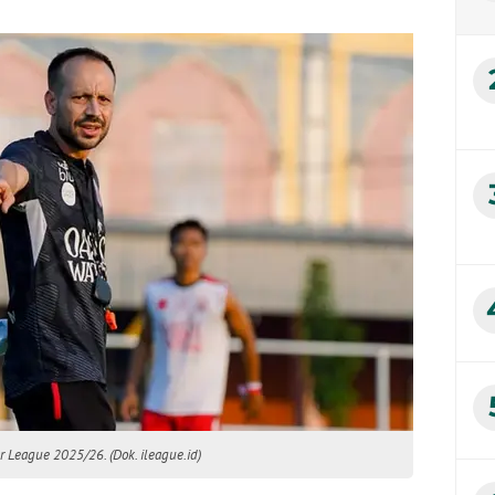
r League 2025/26. (Dok. ileague.id)