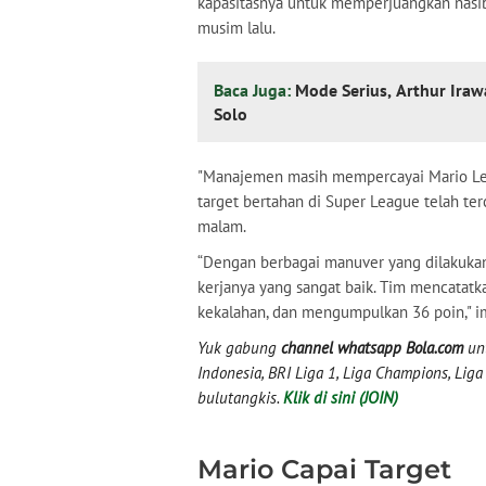
kapasitasnya untuk memperjuangkan nasib 
musim lalu.
Baca Juga:
Mode Serius, Arthur Ira
Solo
"Manajemen masih mempercayai Mario Lem
target bertahan di Super League telah ter
malam.
“Dengan berbagai manuver yang dilakukan
kerjanya yang sangat baik. Tim mencatat
kekalahan, dan mengumpulkan 36 poin," 
Yuk gabung
channel whatsapp Bola.com
unt
Indonesia, BRI Liga 1, Liga Champions, Liga I
bulutangkis.
Klik di sini (JOIN)
Mario Capai Target