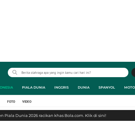
ONESIA
PIALA DUNIA
INGGRIS
DUNIA
SPANYOL
MOTO
FOTO
VIDEO
 Piala Dunia 2026 racikan khas Bola.com. Klik di sini!