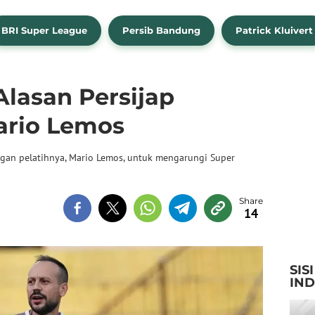
BRI Super League
Persib Bandung
Patrick Kluivert
Alasan Persijap
ario Lemos
ngan pelatihnya, Mario Lemos, untuk mengarungi Super
14
SIS
IN