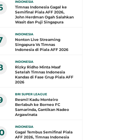
INDONESIA
6
Timnas Indonesia Gagal ke
Semifinal Piala AFF 2026,
John Herdman Ogah Salahkan
Wasit dan Puji Singapura
INDONESIA
7
Nonton Live Streaming
Singapura Vs Timnas
Indonesia di Piala AFF 2026
INDONESIA
8
Rizky Ridho Minta Maaf
Setelah Timnas Indonesia
Kandas di Fase Grup Piala AFF
2026
BRI SUPER LEAGUE
9
Resmi! Kadu Monteiro
Berlabuh ke Borneo FC
Samarinda, Gantikan Nadeo
Argawinata
INDONESIA
10
Gagal Tembus Semifinal Piala
AFF 2026, Timnas Indonesia