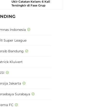
Ukir Catatan Kelam: 6 Kali
Tersingkir di Fase Grup
ENDING
imnas Indonesia
RI Super League
ersib Bandung
trick Kluivert
SSI
rsija Jakarta
ersebaya Surabaya
rema FC