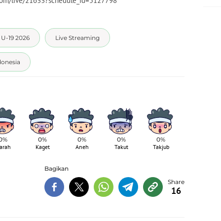
o.com/live/21633?schedule_id=5127798
 U-19 2026
Live Streaming
donesia
0%
0%
0%
0%
0%
arah
Kaget
Aneh
Takut
Takjub
Bagikan
16