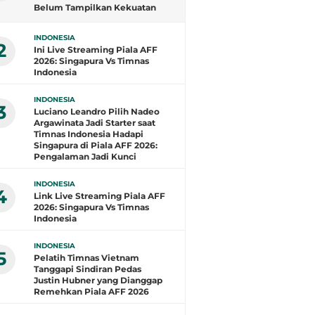
Belum Tampilkan Kekuatan
Terbaik: Banyak Pemain di
Eropa Tidak Bisa
INDONESIA
Berpartisipasi
2
Ini Live Streaming Piala AFF
2026: Singapura Vs Timnas
Indonesia
INDONESIA
3
Luciano Leandro Pilih Nadeo
Argawinata Jadi Starter saat
Timnas Indonesia Hadapi
Singapura di Piala AFF 2026:
Pengalaman Jadi Kunci
INDONESIA
4
Link Live Streaming Piala AFF
2026: Singapura Vs Timnas
Indonesia
INDONESIA
5
Pelatih Timnas Vietnam
Tanggapi Sindiran Pedas
Justin Hubner yang Dianggap
Remehkan Piala AFF 2026