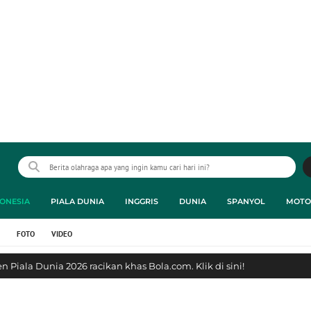
ONESIA
PIALA DUNIA
INGGRIS
DUNIA
SPANYOL
MOTO
FOTO
VIDEO
 Piala Dunia 2026 racikan khas Bola.com. Klik di sini!