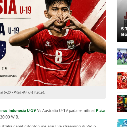
5 
Be
Pi
Sp
Ju
ia U-19 - Piala AFF U-19 2026.
mnas Indonesia U-19
Vs Australia U-19 pada semifinal
Piala
 20.00 WIB.
tralia dapat ditonton melalui live streaming di Vidio,