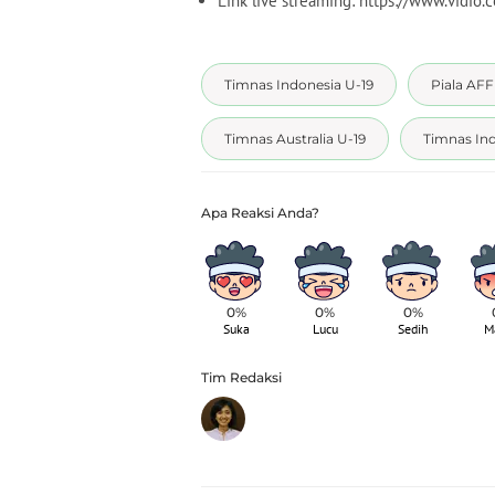
Link live streaming: https://www.vidi
Timnas Indonesia U-19
Piala AFF
Timnas Australia U-19
Timnas In
0%
0%
0%
Suka
Lucu
Sedih
M
Tim Redaksi