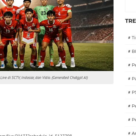
TR
#
T
#
B
#
P
ive di SCTV, Indosiar, dan Vidio. (Generated Chatgpt AI)
#
Pa
#
P
#
Pe
#
P
#
A