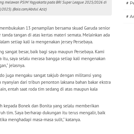
ding melawan PSIM Yogyakarta pada BRI Super League 2025/2026 di
#
P
/2025). (Bola.com/Abdul Aziz)
#
A
 membukukan 13 penampilan bersama skuad Garuda senior
 tanda tangan di atas kertas materi semata. Melainkan ada
am setiap kali ia mengenakan jersey Persebaya.
ang sangat besar, baik bagi saya maupun Persebaya. Kami
a itu, saya selalu merasa bangga setiap kali mengenakan
n," jelasnya.
o juga mengaku sangat takjub dengan militansi yang
 nyanyian dari tribun penonton laksana bahan bakar ekstra
n, entah saat roda tim sedang di atas maupun kala
ih kepada Bonek dan Bonita yang selalu memberikan
uh tim. Saya berharap dukungan itu terus mengalir, baik
ka menghadapi masa-masa sulit," katanya.