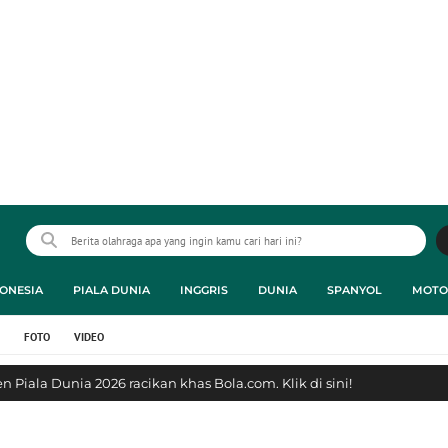
ONESIA
PIALA DUNIA
INGGRIS
DUNIA
SPANYOL
MOTO
FOTO
VIDEO
 Piala Dunia 2026 racikan khas Bola.com. Klik di sini!