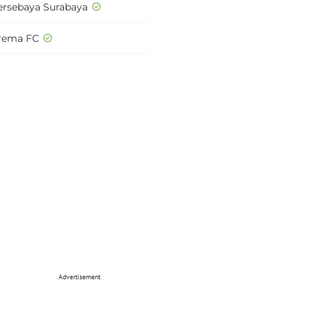
ersebaya Surabaya
rema FC
Advertisement