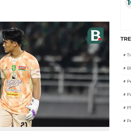
TR
#
T
#
B
#
P
#
Pa
#
P
#
Pe