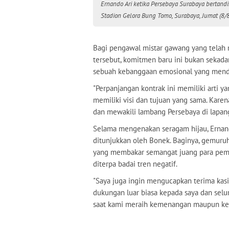
Ernando Ari ketika Persebaya Surabaya bertan
Stadion Gelora Bung Tomo, Surabaya, Jumat (8/8
Bagi pengawal mistar gawang yang telah
tersebut, komitmen baru ini bukan sekadar
sebuah kebanggaan emosional yang mendal
"Perpanjangan kontrak ini memiliki arti y
memiliki visi dan tujuan yang sama. Karen
dan mewakili lambang Persebaya di lapanga
Selama mengenakan seragam hijau, Ernand
ditunjukkan oleh Bonek. Baginya, gemuruh
yang membakar semangat juang para pemai
diterpa badai tren negatif.
"Saya juga ingin mengucapkan terima kas
dukungan luar biasa kepada saya dan selur
saat kami meraih kemenangan maupun keti