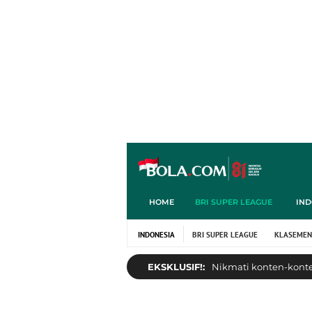
HOME
BRI SUPER LEAGUE
IND
INDONESIA
BRI SUPER LEAGUE
KLASEMEN
EKSKLUSIF!:
Nikmati konten-konten