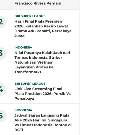
Francisco Rivera Pemain
Terbaik, Arlyansyah Bersinar,
Gustavo Henrique Top Skor
BRI SUPER LEAGUE
2
Hasil Final Piala Presiden
2026: Kalahkan Persib Lewat
Drama Adu Penalti, Persebaya
Juara!
INDONESIA
3
Nilai Pasarnya Kalah Jauh dari
Timnas Indonesia, Striker
Naturalisasi Vietnam
Layangkan Protes ke
Transfermarkt
BRI SUPER LEAGUE
4
Link Live Streaming Final
Piala Presiden 2026: Persib Vs
Persebaya
INDONESIA
5
Jadwal Siaran Langsung Piala
AFF 2026 Hari Ini: Singapura
Vs Timnas Indonesia, Tonton di
RCTI