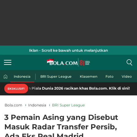
Iklan - Scroll ke bawah untuk melanjutkan
Indonesia
BRI Super League
Klasemen
Foto
Video
en Piala Dunia 2026 racikan khas Bola.com. Klik di sini!
EKSKLUSIF!
Bola.com
Indonesia
BRI Super League
3 Pemain Asing yang Disebut
Masuk Radar Transfer Persib,
Ada Eks Real Madrid