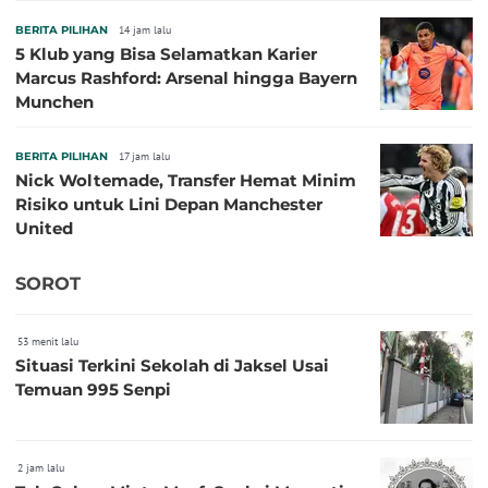
BERITA PILIHAN
14 jam lalu
5 Klub yang Bisa Selamatkan Karier
Marcus Rashford: Arsenal hingga Bayern
Munchen
BERITA PILIHAN
17 jam lalu
Nick Woltemade, Transfer Hemat Minim
Risiko untuk Lini Depan Manchester
United
SOROT
53 menit lalu
Situasi Terkini Sekolah di Jaksel Usai
Temuan 995 Senpi
2 jam lalu