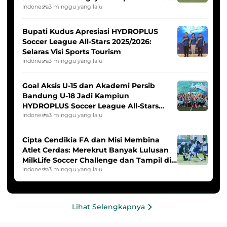
Indonesia Putri
Indonesia
3 minggu yang lalu
Bupati Kudus Apresiasi HYDROPLUS
Soccer League All-Stars 2025/2026:
Selaras Visi Sports Tourism
Indonesia
3 minggu yang lalu
Goal Aksis U-15 dan Akademi Persib
Bandung U-18 Jadi Kampiun
HYDROPLUS Soccer League All-Stars
2025/2026
Indonesia
3 minggu yang lalu
Cipta Cendikia FA dan Misi Membina
Atlet Cerdas: Merekrut Banyak Lulusan
MilkLife Soccer Challenge dan Tampil di
HYDROPLUS Soccer League
Indonesia
3 minggu yang lalu
Lihat Selengkapnya