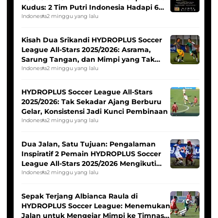
Kudus: 2 Tim Putri Indonesia Hadapi 6
Tim Asia
Indonesia
2 minggu yang lalu
Kisah Dua Srikandi HYDROPLUS Soccer
League All-Stars 2025/2026: Asrama,
Sarung Tangan, dan Mimpi yang Tak
Pernah Padam
Indonesia
2 minggu yang lalu
HYDROPLUS Soccer League All-Stars
2025/2026: Tak Sekadar Ajang Berburu
Gelar, Konsistensi Jadi Kunci Pembinaan
Indonesia
2 minggu yang lalu
Dua Jalan, Satu Tujuan: Pengalaman
Inspiratif 2 Pemain HYDROPLUS Soccer
League All-Stars 2025/2026 Mengikuti
Seleksi Timnas Indonesia Putri
Indonesia
2 minggu yang lalu
Sepak Terjang Albianca Raula di
HYDROPLUS Soccer League: Menemukan
Jalan untuk Mengejar Mimpi ke Timnas