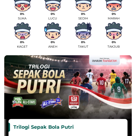
0%
0%
0%
0%
SUKA
LUCU
SEDIH
MARAH
0%
0%
0%
0%
KAGET
ANEH
TAKUT
TAKJUB
Trilogi Sepak Bola Putri