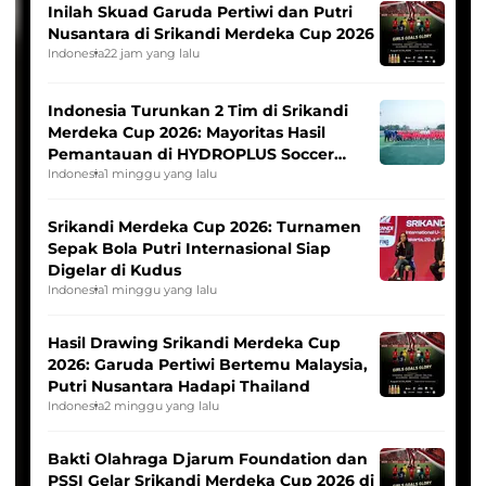
Inilah Skuad Garuda Pertiwi dan Putri
Nusantara di Srikandi Merdeka Cup 2026
Indonesia
22 jam yang lalu
Indonesia Turunkan 2 Tim di Srikandi
Merdeka Cup 2026: Mayoritas Hasil
Pemantauan di HYDROPLUS Soccer
League
Indonesia
1 minggu yang lalu
Srikandi Merdeka Cup 2026: Turnamen
Sepak Bola Putri Internasional Siap
Digelar di Kudus
Indonesia
1 minggu yang lalu
Hasil Drawing Srikandi Merdeka Cup
2026: Garuda Pertiwi Bertemu Malaysia,
Putri Nusantara Hadapi Thailand
Indonesia
2 minggu yang lalu
Bakti Olahraga Djarum Foundation dan
PSSI Gelar Srikandi Merdeka Cup 2026 di