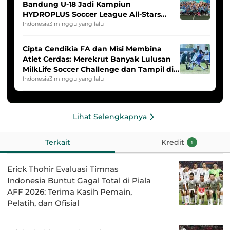
Bandung U-18 Jadi Kampiun
HYDROPLUS Soccer League All-Stars
2025/2026
Indonesia
3 minggu yang lalu
Cipta Cendikia FA dan Misi Membina
Atlet Cerdas: Merekrut Banyak Lulusan
MilkLife Soccer Challenge dan Tampil di
HYDROPLUS Soccer League
Indonesia
3 minggu yang lalu
Lihat Selengkapnya
Terkait
Kredit
1
Erick Thohir Evaluasi Timnas
Indonesia Buntut Gagal Total di Piala
AFF 2026: Terima Kasih Pemain,
Pelatih, dan Ofisial