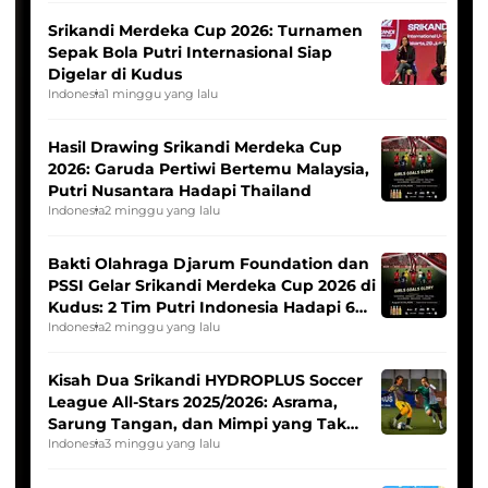
Srikandi Merdeka Cup 2026: Turnamen
Sepak Bola Putri Internasional Siap
Digelar di Kudus
Indonesia
1 minggu yang lalu
Hasil Drawing Srikandi Merdeka Cup
2026: Garuda Pertiwi Bertemu Malaysia,
Putri Nusantara Hadapi Thailand
Indonesia
2 minggu yang lalu
Bakti Olahraga Djarum Foundation dan
PSSI Gelar Srikandi Merdeka Cup 2026 di
Kudus: 2 Tim Putri Indonesia Hadapi 6
Tim Asia
Indonesia
2 minggu yang lalu
Kisah Dua Srikandi HYDROPLUS Soccer
League All-Stars 2025/2026: Asrama,
Sarung Tangan, dan Mimpi yang Tak
Pernah Padam
Indonesia
3 minggu yang lalu