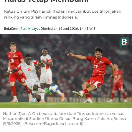
Ketua Umum PSSI, Erick Thohir, menyambut positif lonjakan
ranking yang diraih Timnas Indonesia.
BolaCom |
Rizki Hidayat
Diterbitkan 12 Juni 2026, 14:45 WIB
Nathan Tjoe-A-On beraksi dalam duel Timnas Indonesia versus
Mozambik di Stadion Utama Gelora Bung Karno, Jakarta, Selasa
(9/6/2026). (Bola.com/Bagaskara Lazuardi)