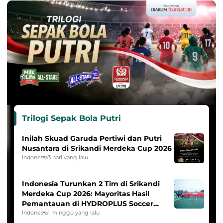
Trilogi Sepak Bola Putri
Inilah Skuad Garuda Pertiwi dan Putri
Nusantara di Srikandi Merdeka Cup 2026
Indonesia
3 hari yang lalu
Indonesia Turunkan 2 Tim di Srikandi
Merdeka Cup 2026: Mayoritas Hasil
Pemantauan di HYDROPLUS Soccer
League
Indonesia
1 minggu yang lalu