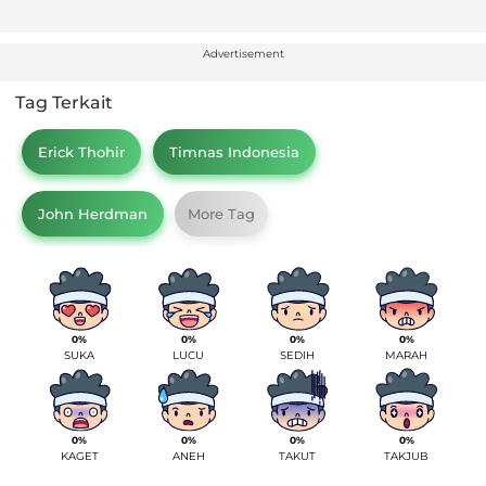
Advertisement
Tag Terkait
Erick Thohir
Timnas Indonesia
John Herdman
More Tag
0%
0%
0%
0%
SUKA
LUCU
SEDIH
MARAH
0%
0%
0%
0%
KAGET
ANEH
TAKUT
TAKJUB