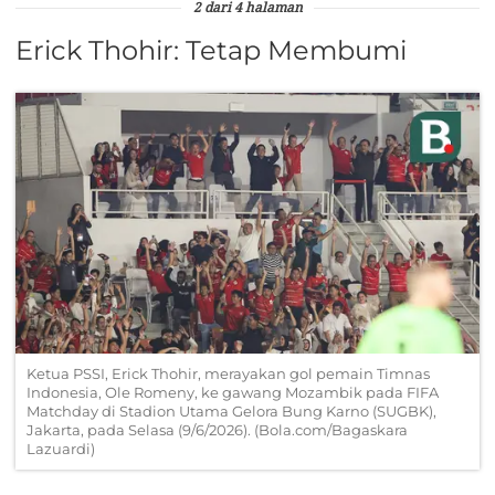
2 dari 4 halaman
Erick Thohir: Tetap Membumi
Ketua PSSI, Erick Thohir, merayakan gol pemain Timnas
Indonesia, Ole Romeny, ke gawang Mozambik pada FIFA
Matchday di Stadion Utama Gelora Bung Karno (SUGBK),
Jakarta, pada Selasa (9/6/2026). (Bola.com/Bagaskara
Lazuardi)