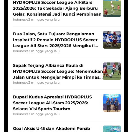
HYDROPLUS Soccer League All-Stars
2025/2026: Tak Sekadar Ajang Berburu
Gelar, Konsistensi Jadi Kunci Pembinaan
Indonesia
3 minggu yang lalu
Dua Jalan, Satu Tujuan: Pengalaman
Inspiratif 2 Pemain HYDROPLUS Soccer
League All-Stars 2025/2026 Mengikuti
Seleksi Timnas Indonesia Putri
Indonesia
3 minggu yang lalu
Sepak Terjang Albianca Raula di
HYDROPLUS Soccer League: Menemukan
Jalan untuk Mengejar Mimpi ke Timnas
Indonesia Putri
Indonesia
3 minggu yang lalu
Bupati Kudus Apresiasi HYDROPLUS
Soccer League All-Stars 2025/2026:
Selaras Visi Sports Tourism
Indonesia
3 minggu yang lalu
Goal Aksis U-15 dan Akademi Persib