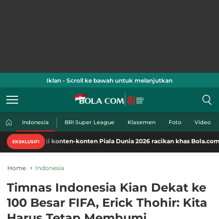
Iklan - Scroll ke bawah untuk melanjutkan
Indonesia
BRI Super League
Klasemen
Foto
Video
 konten-konten Piala Dunia 2026 racikan khas Bola.com. Klik di sini!
EKSKLUSIF!
Home
Indonesia
Timnas Indonesia Kian Dekat ke
100 Besar FIFA, Erick Thohir: Kita
Harus Tetap Membumi