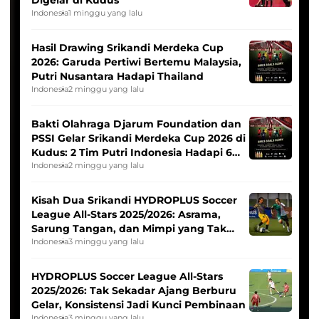
Digelar di Kudus
Indonesia
1 minggu yang lalu
Hasil Drawing Srikandi Merdeka Cup
2026: Garuda Pertiwi Bertemu Malaysia,
Putri Nusantara Hadapi Thailand
Indonesia
2 minggu yang lalu
Bakti Olahraga Djarum Foundation dan
PSSI Gelar Srikandi Merdeka Cup 2026 di
Kudus: 2 Tim Putri Indonesia Hadapi 6
Tim Asia
Indonesia
2 minggu yang lalu
Kisah Dua Srikandi HYDROPLUS Soccer
League All-Stars 2025/2026: Asrama,
Sarung Tangan, dan Mimpi yang Tak
Pernah Padam
Indonesia
3 minggu yang lalu
HYDROPLUS Soccer League All-Stars
2025/2026: Tak Sekadar Ajang Berburu
Gelar, Konsistensi Jadi Kunci Pembinaan
Indonesia
3 minggu yang lalu