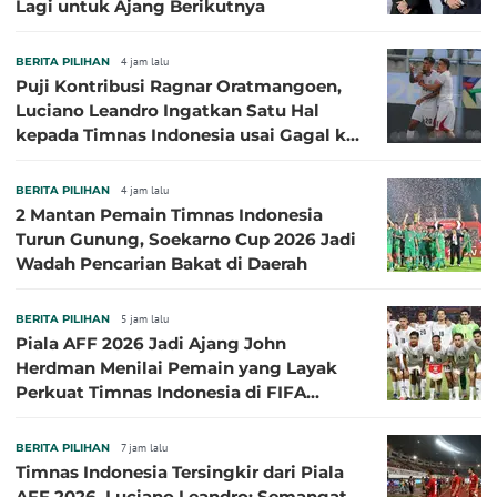
Lagi untuk Ajang Berikutnya
BERITA PILIHAN
4 jam lalu
Puji Kontribusi Ragnar Oratmangoen,
Luciano Leandro Ingatkan Satu Hal
kepada Timnas Indonesia usai Gagal ke
Semifinal Piala AFF 2026
BERITA PILIHAN
4 jam lalu
2 Mantan Pemain Timnas Indonesia
Turun Gunung, Soekarno Cup 2026 Jadi
Wadah Pencarian Bakat di Daerah
BERITA PILIHAN
5 jam lalu
Piala AFF 2026 Jadi Ajang John
Herdman Menilai Pemain yang Layak
Perkuat Timnas Indonesia di FIFA
ASEAN Cup 2026
BERITA PILIHAN
7 jam lalu
Timnas Indonesia Tersingkir dari Piala
AFF 2026, Luciano Leandro: Semangat