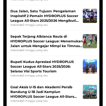
Dua Jalan, Satu Tujuan: Pengalaman
Inspiratif 2 Pemain HYDROPLUS Soccer
League All-Stars 2025/2026 Mengikuti
Seleksi Timnas Indonesia Putri
Indonesia
3 minggu yang lalu
Sepak Terjang Albianca Raula di
HYDROPLUS Soccer League: Menemukan
Jalan untuk Mengejar Mimpi ke Timnas
Indonesia Putri
Indonesia
3 minggu yang lalu
Bupati Kudus Apresiasi HYDROPLUS
Soccer League All-Stars 2025/2026:
Selaras Visi Sports Tourism
Indonesia
3 minggu yang lalu
Goal Aksis U-15 dan Akademi Persib
Bandung U-18 Jadi Kampiun
HYDROPLUS Soccer League All-Stars
2025/2026
Indonesia
3 minggu yang lalu