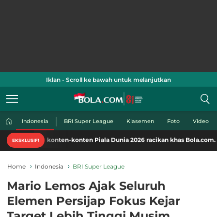
Iklan - Scroll ke bawah untuk melanjutkan
Indonesia
BRI Super League
Klasemen
Foto
Video
konten-konten Piala Dunia 2026 racikan khas Bola.com. Klik di sini!
EKSKLUSIF!
Home
Indonesia
BRI Super League
Mario Lemos Ajak Seluruh
Elemen Persijap Fokus Kejar
Target Lebih Tinggi Musim