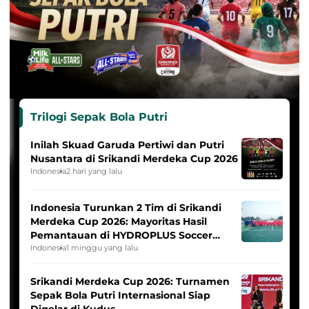
Trilogi Sepak Bola Putri
Inilah Skuad Garuda Pertiwi dan Putri
Nusantara di Srikandi Merdeka Cup 2026
Indonesia
2 hari yang lalu
Indonesia Turunkan 2 Tim di Srikandi
Merdeka Cup 2026: Mayoritas Hasil
Pemantauan di HYDROPLUS Soccer
League
Indonesia
1 minggu yang lalu
Srikandi Merdeka Cup 2026: Turnamen
Sepak Bola Putri Internasional Siap