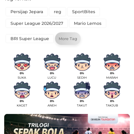
Persijap Jepara
reg
SportBites
Super League 2026/2027
Mario Lemos
BRI Super League
More Tag
0%
0%
0%
0%
SUKA
LUCU
SEDIH
MARAH
0%
0%
0%
0%
KAGET
ANEH
TAKUT
TAKJUB