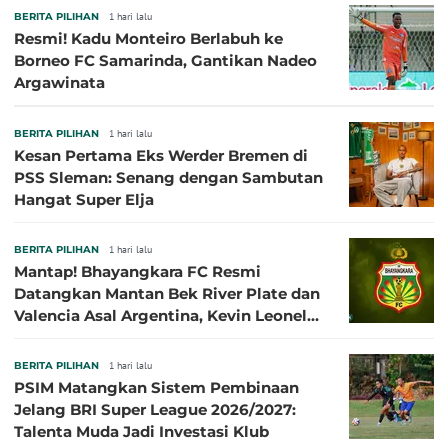
BERITA PILIHAN
1 hari lalu
Resmi! Kadu Monteiro Berlabuh ke
Borneo FC Samarinda, Gantikan Nadeo
Argawinata
BERITA PILIHAN
1 hari lalu
Kesan Pertama Eks Werder Bremen di
PSS Sleman: Senang dengan Sambutan
Hangat Super Elja
BERITA PILIHAN
1 hari lalu
Mantap! Bhayangkara FC Resmi
Datangkan Mantan Bek River Plate dan
Valencia Asal Argentina, Kevin Leonel
Sibille
BERITA PILIHAN
1 hari lalu
PSIM Matangkan Sistem Pembinaan
Jelang BRI Super League 2026/2027:
Talenta Muda Jadi Investasi Klub