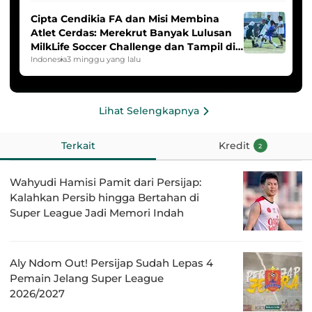
Cipta Cendikia FA dan Misi Membina
Atlet Cerdas: Merekrut Banyak Lulusan
MilkLife Soccer Challenge dan Tampil di
HYDROPLUS Soccer League
Indonesia
3 minggu yang lalu
Lihat Selengkapnya
Terkait
Kredit
2
Wahyudi Hamisi Pamit dari Persijap:
Kalahkan Persib hingga Bertahan di
Super League Jadi Memori Indah
Aly Ndom Out! Persijap Sudah Lepas 4
Pemain Jelang Super League
2026/2027