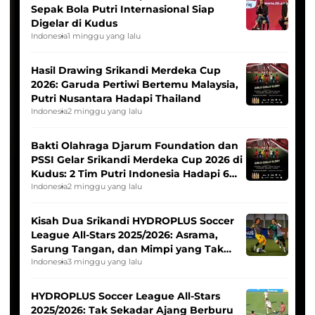
Sepak Bola Putri Internasional Siap
Digelar di Kudus
Indonesia
1 minggu yang lalu
Hasil Drawing Srikandi Merdeka Cup
2026: Garuda Pertiwi Bertemu Malaysia,
Putri Nusantara Hadapi Thailand
Indonesia
2 minggu yang lalu
Bakti Olahraga Djarum Foundation dan
PSSI Gelar Srikandi Merdeka Cup 2026 di
Kudus: 2 Tim Putri Indonesia Hadapi 6
Tim Asia
Indonesia
2 minggu yang lalu
Kisah Dua Srikandi HYDROPLUS Soccer
League All-Stars 2025/2026: Asrama,
Sarung Tangan, dan Mimpi yang Tak
Pernah Padam
Indonesia
3 minggu yang lalu
HYDROPLUS Soccer League All-Stars
2025/2026: Tak Sekadar Ajang Berburu