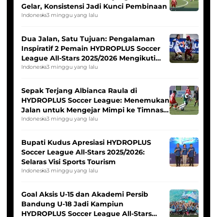
Gelar, Konsistensi Jadi Kunci Pembinaan
Indonesia
3 minggu yang lalu
Dua Jalan, Satu Tujuan: Pengalaman
Inspiratif 2 Pemain HYDROPLUS Soccer
League All-Stars 2025/2026 Mengikuti
Seleksi Timnas Indonesia Putri
Indonesia
3 minggu yang lalu
Sepak Terjang Albianca Raula di
HYDROPLUS Soccer League: Menemukan
Jalan untuk Mengejar Mimpi ke Timnas
Indonesia Putri
Indonesia
3 minggu yang lalu
Bupati Kudus Apresiasi HYDROPLUS
Soccer League All-Stars 2025/2026:
Selaras Visi Sports Tourism
Indonesia
3 minggu yang lalu
Goal Aksis U-15 dan Akademi Persib
Bandung U-18 Jadi Kampiun
HYDROPLUS Soccer League All-Stars