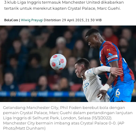
3 klub Liga Inggris termasuk Manchester United dikabarkan
tertarik untuk merekrut kapten Crystal Palace, Marc Guehi.
BolaCom |
Wiwig Prayugi
Diterbitkan 29 April 2025, 21:30 WIB
Gelandang Manchester City, Phil Foden berebut bola dengan
pemain Crystal Palace, Marc Guehi dalam pertandingan lanjutan
Liga Inggris di Selhurst Park, London, Selasa (15/3/2022).
Manchester City bermain imbang atas Crystal Palace 0-0. (AP
Photo/Matt Dunham)