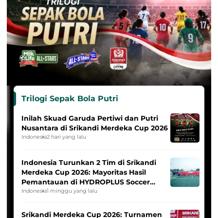
Trilogi Sepak Bola Putri
Inilah Skuad Garuda Pertiwi dan Putri
Nusantara di Srikandi Merdeka Cup 2026
Indonesia
2 hari yang lalu
Indonesia Turunkan 2 Tim di Srikandi
Merdeka Cup 2026: Mayoritas Hasil
Pemantauan di HYDROPLUS Soccer
League
Indonesia
1 minggu yang lalu
Srikandi Merdeka Cup 2026: Turnamen