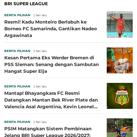
BRI SUPER LEAGUE
BERITA PILIHAN
1 hari lalu
Resmi! Kadu Monteiro Berlabuh ke
Borneo FC Samarinda, Gantikan Nadeo
Argawinata
BERITA PILIHAN
1 hari lalu
Kesan Pertama Eks Werder Bremen di
PSS Sleman: Senang dengan Sambutan
Hangat Super Elja
BERITA PILIHAN
1 hari lalu
Mantap! Bhayangkara FC Resmi
Datangkan Mantan Bek River Plate dan
Valencia Asal Argentina, Kevin Leonel
Sibille
BERITA PILIHAN
1 hari lalu
PSIM Matangkan Sistem Pembinaan
Jelang BRI Super League 2026/2027: