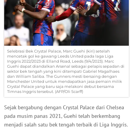
Selebrasi Bek Crystal Palace, Marc Guehi (kiri) setelah
mencetak gol ke gawang Leeds United pada laga Liga
Inggris 2022/2023 di Elland Road, Leeds (9/4/2023). Marc
Guehi dapat diandalkan Arsenal sebagai pelapis sepadan di
sektor bek tengah yang kini ditempati Gabriel Magalhaes
dan William Saliba. The Gunners mesti bersaing dengan
Manchester United untuk mendapatkan jasa pemain milik
Crystal Palace yang baru saja melakoni debut bersama
Timnas Inggris tersebut. (AFP/Oli Scarff)
Sejak bergabung dengan Crystal Palace dari Chelsea
pada musim panas 2021, Guehi telah berkembang
menjadi salah satu bek tengah terbaik di Liga Inggris.