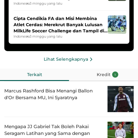
2025/2026
Indonesia
3 minggu yang lalu
Cipta Cendikia FA dan Misi Membina
Atlet Cerdas: Merekrut Banyak Lulusan
MilkLife Soccer Challenge dan Tampil di
HYDROPLUS Soccer League
Indonesia
3 minggu yang lalu
Lihat Selengkapnya
Terkait
Kredit
1
Marcus Rashford Bisa Menangi Ballon
d'Or Bersama MU, Ini Syaratnya
Mengapa JJ Gabriel Tak Boleh Pakai
Seragam Latihan yang Sama dengan