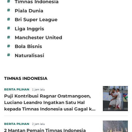
#
Timnas Indonesia
#
Piala Dunia
#
Bri Super League
#
Liga Inggris
#
Manchester United
#
Bola Bisnis
#
Naturalisasi
TIMNAS INDONESIA
BERITA PILIHAN
1 jam lalu
Puji Kontribusi Ragnar Oratmangoen,
Luciano Leandro Ingatkan Satu Hal
kepada Timnas Indonesia usai Gagal ke
Semifinal Piala AFF 2026
BERITA PILIHAN
2 jam lalu
2 Mantan Pemain Timnas Indonesia