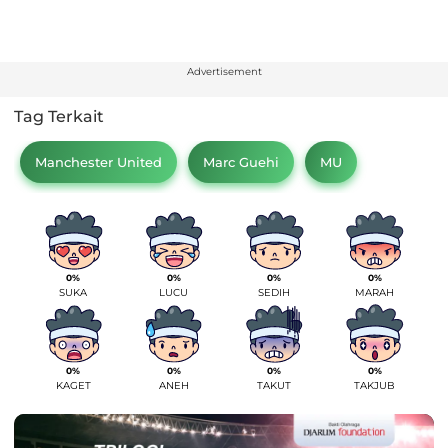
Advertisement
Tag Terkait
Manchester United
Marc Guehi
MU
0%
0%
0%
0%
SUKA
LUCU
SEDIH
MARAH
0%
0%
0%
0%
KAGET
ANEH
TAKUT
TAKJUB