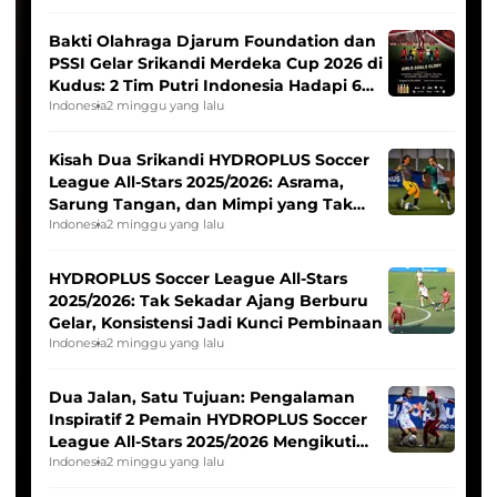
Bakti Olahraga Djarum Foundation dan
PSSI Gelar Srikandi Merdeka Cup 2026 di
Kudus: 2 Tim Putri Indonesia Hadapi 6
Tim Asia
Indonesia
2 minggu yang lalu
Kisah Dua Srikandi HYDROPLUS Soccer
League All-Stars 2025/2026: Asrama,
Sarung Tangan, dan Mimpi yang Tak
Pernah Padam
Indonesia
2 minggu yang lalu
HYDROPLUS Soccer League All-Stars
2025/2026: Tak Sekadar Ajang Berburu
Gelar, Konsistensi Jadi Kunci Pembinaan
Indonesia
2 minggu yang lalu
Dua Jalan, Satu Tujuan: Pengalaman
Inspiratif 2 Pemain HYDROPLUS Soccer
League All-Stars 2025/2026 Mengikuti
Seleksi Timnas Indonesia Putri
Indonesia
2 minggu yang lalu