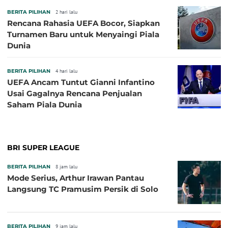
BERITA PILIHAN
2 hari lalu
Rencana Rahasia UEFA Bocor, Siapkan
Turnamen Baru untuk Menyaingi Piala
Dunia
BERITA PILIHAN
4 hari lalu
UEFA Ancam Tuntut Gianni Infantino
Usai Gagalnya Rencana Penjualan
Saham Piala Dunia
BRI SUPER LEAGUE
BERITA PILIHAN
8 jam lalu
Mode Serius, Arthur Irawan Pantau
Langsung TC Pramusim Persik di Solo
BERITA PILIHAN
9 jam lalu