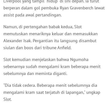
Liverpool yang tampil "hidup" di lini depan. Ia turut
berperan dalam gol pembuka Ryan Gravenberch lewat
assist pada awal pertandingan.
Namun, di pertengahan babak kedua, Slot
memutuskan menariknya keluar dan memasukkan
Alexander Isak. Pergantian itu langsung disambut
siulan dan boos dari tribune Anfield.
Slot kemudian menjelaskan bahwa Ngumoha
sebenarnya sudah mengalami kram beberapa menit
sebelumnya dan meminta diganti.
"Dia tidak cedera. Beberapa menit sebelumnya dia
mengalami kram saat terjatuh di lapangan," ungkap
Slot.