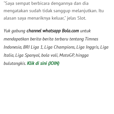
"Saya sempat berbicara dengannya dan dia
mengatakan sudah tidak sanggup melanjutkan. Itu
alasan saya menariknya keluar," jelas Slot.
Yuk gabung
channel whatsapp Bola.com
untuk
mendapatkan berita-berita terbaru tentang Timnas
Indonesia, BRI Liga 1, Liga Champions, Liga Inggris, Liga
Italia, Liga Spanyol, bola voli, MotoGP, hingga
bulutangkis.
Klik di sini (JOIN)