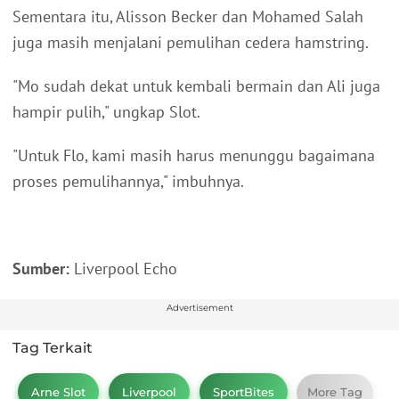
Sementara itu, Alisson Becker dan Mohamed Salah
juga masih menjalani pemulihan cedera hamstring.
"Mo sudah dekat untuk kembali bermain dan Ali juga
hampir pulih," ungkap Slot.
"Untuk Flo, kami masih harus menunggu bagaimana
proses pemulihannya," imbuhnya.
Sumber:
Liverpool Echo
Advertisement
Tag Terkait
Arne Slot
Liverpool
SportBites
More Tag