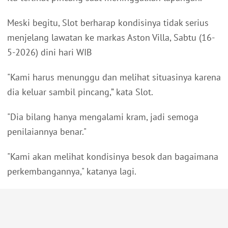
Meski begitu, Slot berharap kondisinya tidak serius
menjelang lawatan ke markas Aston Villa, Sabtu (16-
5-2026) dini hari WIB
"Kami harus menunggu dan melihat situasinya karena
dia keluar sambil pincang,” kata Slot.
"Dia bilang hanya mengalami kram, jadi semoga
penilaiannya benar."
"Kami akan melihat kondisinya besok dan bagaimana
perkembangannya," katanya lagi.