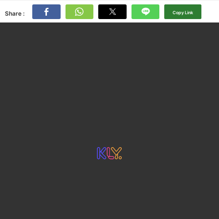
Share :
Copy Link