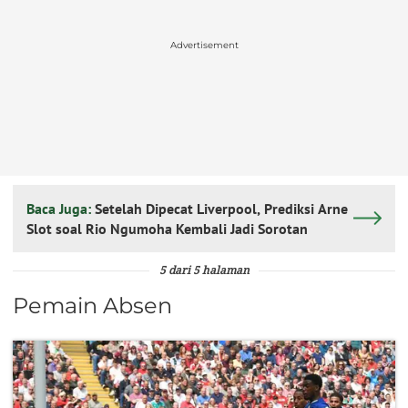
Advertisement
Baca Juga:
Setelah Dipecat Liverpool, Prediksi Arne
Slot soal Rio Ngumoha Kembali Jadi Sorotan
5 dari 5 halaman
Pemain Absen