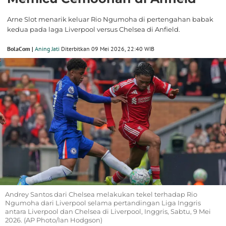
Arne Slot menarik keluar Rio Ngumoha di pertengahan babak
kedua pada laga Liverpool versus Chelsea di Anfield.
BolaCom |
Aning Jati
Diterbitkan 09 Mei 2026, 22:40 WIB
Andrey Santos dari Chelsea melakukan tekel terhadap Rio
Ngumoha dari Liverpool selama pertandingan Liga Inggris
antara Liverpool dan Chelsea di Liverpool, Inggris, Sabtu, 9 Mei
2026. (AP Photo/Ian Hodgson)