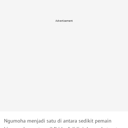
Advertisement
Ngumoha menjadi satu di antara sedikit pemain