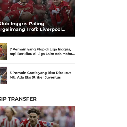
Klub Inggris Paling
rgelimang Trofi: Liverpool
gguli Manchester United
7 Pemain yang Flop di Liga Inggris,
tapi Berkilau di Liga Lain: Ada Moha…
3 Pemain Gratis yang Bisa Direkrut
MU: Ada Eks Striker Juventus
IP TRANSFER