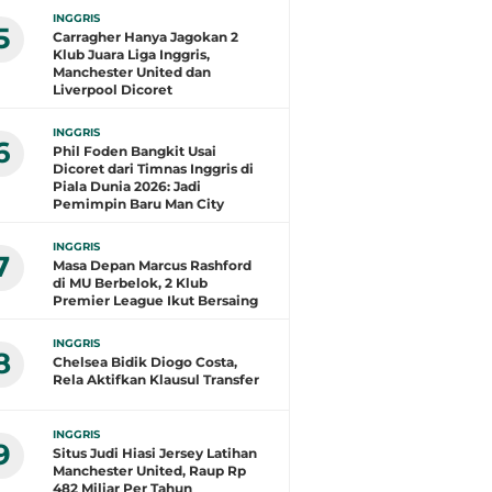
INGGRIS
5
Carragher Hanya Jagokan 2
Klub Juara Liga Inggris,
Manchester United dan
Liverpool Dicoret
INGGRIS
6
Phil Foden Bangkit Usai
Dicoret dari Timnas Inggris di
Piala Dunia 2026: Jadi
Pemimpin Baru Man City
INGGRIS
7
Masa Depan Marcus Rashford
di MU Berbelok, 2 Klub
Premier League Ikut Bersaing
INGGRIS
8
Chelsea Bidik Diogo Costa,
Rela Aktifkan Klausul Transfer
INGGRIS
9
Situs Judi Hiasi Jersey Latihan
Manchester United, Raup Rp
482 Miliar Per Tahun