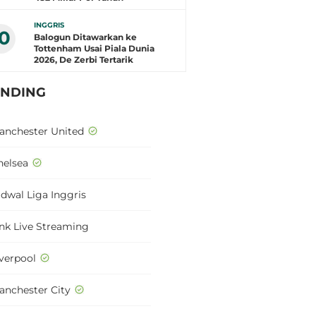
INGGRIS
10
Balogun Ditawarkan ke
Tottenham Usai Piala Dunia
2026, De Zerbi Tertarik
ENDING
anchester United
helsea
adwal Liga Inggris
ink Live Streaming
iverpool
anchester City