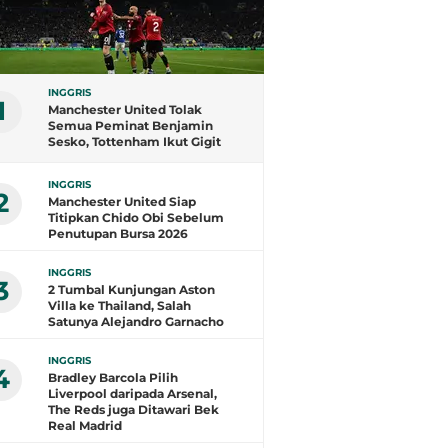
INGGRIS
1
Manchester United Tolak
Semua Peminat Benjamin
Sesko, Tottenham Ikut Gigit
Jari
INGGRIS
2
Manchester United Siap
Titipkan Chido Obi Sebelum
Penutupan Bursa 2026
INGGRIS
3
2 Tumbal Kunjungan Aston
Villa ke Thailand, Salah
Satunya Alejandro Garnacho
INGGRIS
4
Bradley Barcola Pilih
Liverpool daripada Arsenal,
The Reds juga Ditawari Bek
Real Madrid