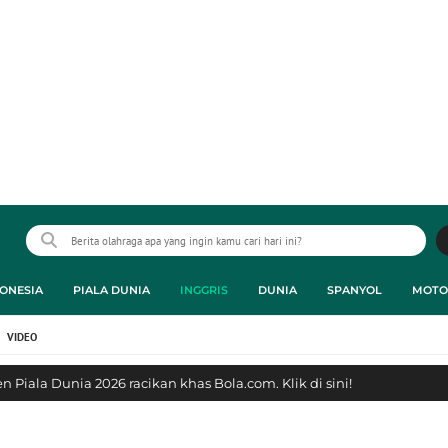
ONESIA
PIALA DUNIA
INGGRIS
DUNIA
SPANYOL
MOTO
VIDEO
 Piala Dunia 2026 racikan khas Bola.com. Klik di sini!