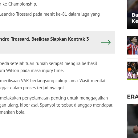
 ke Championship.
Leandro Trossard pada menit ke-81 dalam laga yang
Ba
Ke
Po
ndro Trossard, Besiktas Siapkan Kontrak 3
beda setelah tuan rumah sempat mengira berhasil
um Wilson pada masa injury time.
emeriksaan VAR berlangsung cukup lama. Wasit menilai
ggar dalam proses terjadinya gol.
ER
lu melakukan penyelamatan penting untuk menggagalkan
an ulang, kiper asal Spanyol tersebut dianggap mendapat
amankan bola.