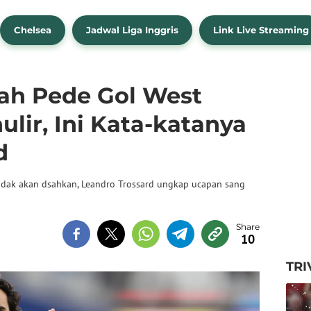
Chelsea
Jadwal Liga Inggris
Link Live Streaming
ah Pede Gol West
lir, Ini Kata-katanya
d
idak akan dsahkan, Leandro Trossard ungkap ucapan sang
10
TRI