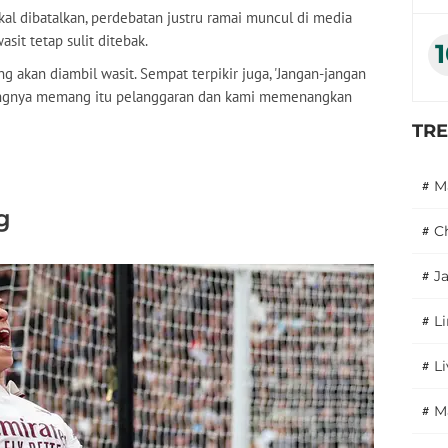
kal dibatalkan, perdebatan justru ramai muncul di media
sit tetap sulit ditebak.
g akan diambil wasit. Sempat terpikir juga, 'Jangan-jangan
untungnya memang itu pelanggaran dan kami memenangkan
TR
#
M
g
#
C
#
J
#
L
#
L
#
M