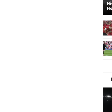
Ni
He
De