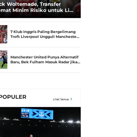
ck Woltemade, Transfer
mat Minim Risiko untuk Lini
pan Manchester United
7 Klub Inggris Paling Bergelimang
Trofi: Liverpool Ungguli Mancheste…
Manchester United Punya Alternatif
Baru, Bek Fulham Masuk Radar jika…
POPULER
Lihat Semua