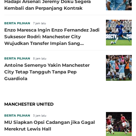
Hadapi Arsenal: Jeremy Doku Segera
Kembali dan Perpanjang Kontrak
BERITA PILIHAN
7 jam lalu
Enzo Maresca Ingin Enzo Fernandez Jadi
Suksesor Rodri: Manchester City
Wujudkan Transfer Impian Sang
Pelatih?
BERITA PILIHAN
8 jam lalu
Antoine Semenyo Yakin Manchester
City Tetap Tangguh Tanpa Pep
Guardiola
MANCHESTER UNITED
BERITA PILIHAN
3 jam lalu
MU Siapkan Opsi Cadangan jika Gagal
Merekrut Lewis Hall