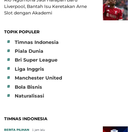
Liverpool, Bantah Isu Keretakan Arne
Slot dengan Akademi
TOPIK POPULER
#
Timnas Indonesia
#
Piala Dunia
#
Bri Super League
#
Liga Inggris
#
Manchester United
#
Bola Bisnis
#
Naturalisasi
TIMNAS INDONESIA
BERITA PILIHAN
1 jam lalu