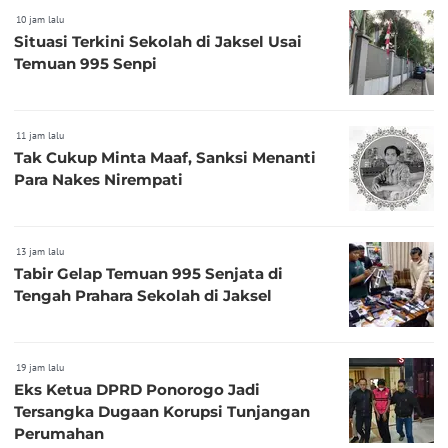
10 jam lalu
Situasi Terkini Sekolah di Jaksel Usai
Temuan 995 Senpi
11 jam lalu
Tak Cukup Minta Maaf, Sanksi Menanti
Para Nakes Nirempati
13 jam lalu
Tabir Gelap Temuan 995 Senjata di
Tengah Prahara Sekolah di Jaksel
19 jam lalu
Eks Ketua DPRD Ponorogo Jadi
Tersangka Dugaan Korupsi Tunjangan
Perumahan