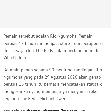
Pemain tersebut adalah Rio Ngumoha. Pemain
berusia 17 tahun ini menjadi starter dan beroperasi
di sisi sayap kiri The Reds dalam pertandingan di
Villa Park itu.
Bermain penuh selama 90 menit pertandingan, Rio
Ngumoha yang pada 29 Agustus 2026 akan genap
berusia 18 tahun itu berhasil mencatatkan statistik
mengesankan yang membuatnya menyamai rekor
legenda The Reds, Michael Owen.
Yuk gabung
channel whatsapp Bola.com
untuk