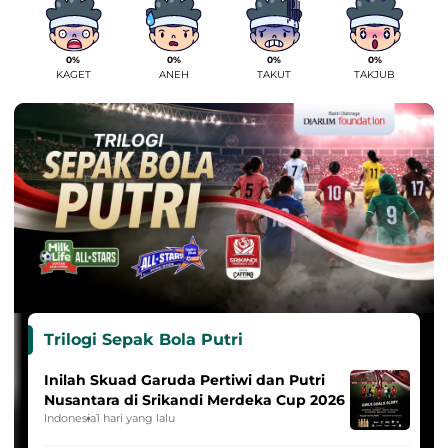
0%
0%
0%
0%
KAGET
ANEH
TAKUT
TAKJUB
Trilogi Sepak Bola Putri
Inilah Skuad Garuda Pertiwi dan Putri
Nusantara di Srikandi Merdeka Cup 2026
Indonesia
1 hari yang lalu