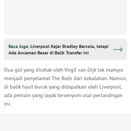
Baca Juga:
Liverpool Kejar Bradley Barcola, tetapi
Ada Ancaman Besar di Balik Transfer Ini
Dua gol yang dicetak oleh Virgil van Dijk tak mampu
menjadi penyelamat The Reds dari kekalahan. Namun,
di balik hasil buruk yang didapatkan oleh Liverpool,
ada pemain yang layak tersenyum usai pertandngan
ini.