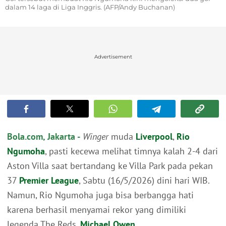
dalam 14 laga di Liga Inggris. (AFP/Andy Buchanan)
Advertisement
Bola.com, Jakarta -
Winger
muda
Liverpool
,
Rio
Ngumoha
, pasti kecewa melihat timnya kalah 2-4 dari
Aston Villa saat bertandang ke Villa Park pada pekan
37
Premier League
, Sabtu (16/5/2026) dini hari WIB.
Namun, Rio Ngumoha juga bisa berbangga hati
karena berhasil menyamai rekor yang dimiliki
legenda The Reds,
Michael Owen
.