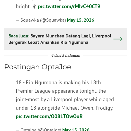
bright. ☀️
pic.twitter.com/rMIvC40CT9
— Squawka (@Squawka)
May 15, 2026
Baca Juga:
Bayern Munchen Datang Lagi, Liverpool
Bergerak Cepat Amankan Rio Ngumoha
4 dari 5 halaman
Postingan OptaJoe
18 - Rio Ngumoha is making his 18th
Premier League appearance tonight, the
joint-most by a Liverpool player while aged
under 18 alongside Michael Owen. Prodigy.
pic.twitter.com/O081TOwOuR
— OptaJoe (@OptaJoe)
May 15, 2026