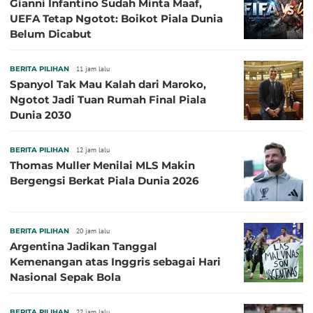
Gianni Infantino Sudah Minta Maaf,
UEFA Tetap Ngotot: Boikot Piala Dunia
Belum Dicabut
BERITA PILIHAN
11 jam lalu
Spanyol Tak Mau Kalah dari Maroko,
Ngotot Jadi Tuan Rumah Final Piala
Dunia 2030
BERITA PILIHAN
12 jam lalu
Thomas Muller Menilai MLS Makin
Bergengsi Berkat Piala Dunia 2026
BERITA PILIHAN
20 jam lalu
Argentina Jadikan Tanggal
Kemenangan atas Inggris sebagai Hari
Nasional Sepak Bola
BERITA PILIHAN
22 jam lalu