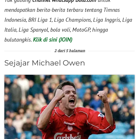
mendapatkan berita-berita terbaru tentang Timnas
Indonesia, BRI Liga 1, Liga Champions, Liga Inggris, Liga
Italia, Liga Spanyol, bola voli, MotoGP, hingga
bulutangkis.
Klik di sini (JOIN)
2 dari 5 halaman
Sejajar Michael Owen