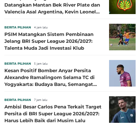
Datangkan Mantan Bek River Plate dan
Valencia Asal Argentina, Kevin Leonel
Sibille
BERITA PILIHAN
4 jam lalu
PSIM Matangkan Sistem Pembinaan
Jelang BRI Super League 2026/2027:
Talenta Muda Jadi Investasi Klub
BERITA PILIHAN
5 jam lalu
Kesan Positif Bomber Anyar Persita
Alexandre Ramalingom Selama TC di
Yogyakarta: Budaya Baru, Semangat
Baru!
BERITA PILIHAN
7 jam lalu
Ambisi Besar Carlos Pena Terkait Target
Persita di BRI Super League 2026/2027:
Harus Lebih Baik dari Musim Lalu