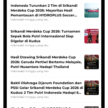
Indonesia Turunkan 2 Tim di Srikandi
Merdeka Cup 2026: Mayoritas Hasil
Pemantauan di HYDROPLUS Soccer
League
Indonesia
1 minggu yang lalu
Srikandi Merdeka Cup 2026: Turnamen
Sepak Bola Putri Internasional Siap
Digelar di Kudus
Indonesia
1 minggu yang lalu
Hasil Drawing Srikandi Merdeka Cup
2026: Garuda Pertiwi Bertemu Malaysia,
Putri Nusantara Hadapi Thailand
Indonesia
2 minggu yang lalu
Bakti Olahraga Djarum Foundation dan
PSSI Gelar Srikandi Merdeka Cup 2026 di
Kudus: 2 Tim Putri Indonesia Hadapi 6
Tim Asia
Indonesia
2 minggu yang lalu