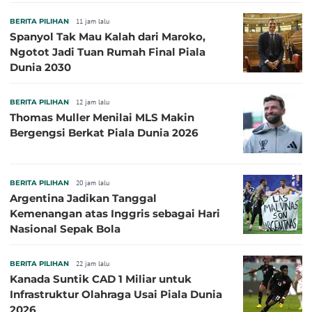
BERITA PILIHAN
11 jam lalu
Spanyol Tak Mau Kalah dari Maroko,
Ngotot Jadi Tuan Rumah Final Piala
Dunia 2030
BERITA PILIHAN
12 jam lalu
Thomas Muller Menilai MLS Makin
Bergengsi Berkat Piala Dunia 2026
BERITA PILIHAN
20 jam lalu
Argentina Jadikan Tanggal
Kemenangan atas Inggris sebagai Hari
Nasional Sepak Bola
BERITA PILIHAN
22 jam lalu
Kanada Suntik CAD 1 Miliar untuk
Infrastruktur Olahraga Usai Piala Dunia
2026