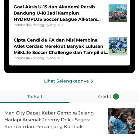
Goal Aksis U-15 dan Akademi Persib
Bandung U-18 Jadi Kampiun
HYDROPLUS Soccer League All-Stars
2025/2026
Indonesia
3 minggu yang lalu
Cipta Cendikia FA dan Misi Membina
Atlet Cerdas: Merekrut Banyak Lulusan
MilkLife Soccer Challenge dan Tampil di
HYDROPLUS Soccer League
Indonesia
3 minggu yang lalu
Lihat Selengkapnya
Terkait
Kredit
1
Man City Dapat Kabar Gembira Jelang
Hadapi Arsenal: Jeremy Doku Segera
Kembali dan Perpanjang Kontrak