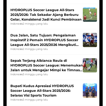
HYDROPLUS Soccer League All-Stars
2025/2026: Tak Sekadar Ajang Berburu
Gelar, Konsistensi Jadi Kunci Pembinaan
Indonesia
2 minggu yang lalu
Dua Jalan, Satu Tujuan: Pengalaman
Inspiratif 2 Pemain HYDROPLUS Soccer
League All-Stars 2025/2026 Mengikuti
Seleksi Timnas Indonesia Putri
Indonesia
2 minggu yang lalu
Sepak Terjang Albianca Raula di
HYDROPLUS Soccer League: Menemukan
Jalan untuk Mengejar Mimpi ke Timnas
Indonesia Putri
Indonesia
3 minggu yang lalu
Bupati Kudus Apresiasi HYDROPLUS
Soccer League All-Stars 2025/2026:
Selaras Visi Sports Tourism
Indonesia
3 minggu yang lalu