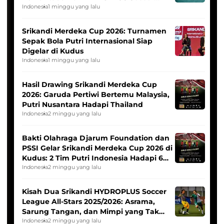
League
Indonesia
1 minggu yang lalu
Srikandi Merdeka Cup 2026: Turnamen
Sepak Bola Putri Internasional Siap
Digelar di Kudus
Indonesia
1 minggu yang lalu
Hasil Drawing Srikandi Merdeka Cup
2026: Garuda Pertiwi Bertemu Malaysia,
Putri Nusantara Hadapi Thailand
Indonesia
2 minggu yang lalu
Bakti Olahraga Djarum Foundation dan
PSSI Gelar Srikandi Merdeka Cup 2026 di
Kudus: 2 Tim Putri Indonesia Hadapi 6
Tim Asia
Indonesia
2 minggu yang lalu
Kisah Dua Srikandi HYDROPLUS Soccer
League All-Stars 2025/2026: Asrama,
Sarung Tangan, dan Mimpi yang Tak
Pernah Padam
Indonesia
2 minggu yang lalu