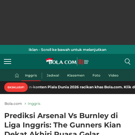
Iklan - Scroll ke bawah untuk melanjutkan
Inggris
Jadwal
Klasemen
Foto
Video
-konten Piala Dunia 2026 racikan khas Bola.com. Klik di sini!
EKSKLUSIF!
Bola.com
Inggris
Prediksi Arsenal Vs Burnley di
Liga Inggris: The Gunners Kian
Dekat Akhiri Puasa Gelar