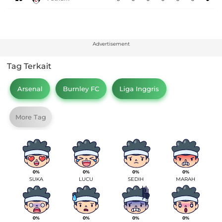
Advertisement
Tag Terkait
Arsenal
Burnley FC
Liga Inggris
More Tag
0%
0%
0%
0%
SUKA
LUCU
SEDIH
MARAH
0%
0%
0%
0%