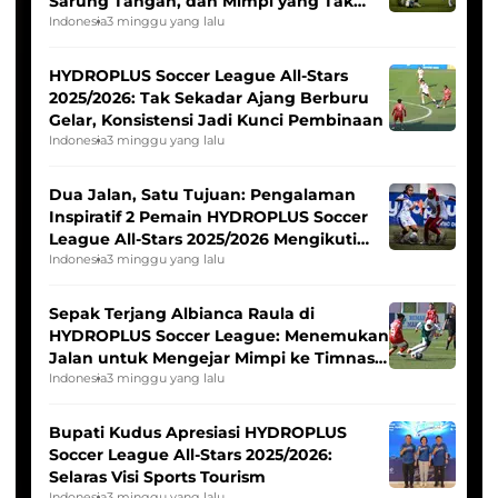
Sarung Tangan, dan Mimpi yang Tak
Pernah Padam
Indonesia
3 minggu yang lalu
HYDROPLUS Soccer League All-Stars
2025/2026: Tak Sekadar Ajang Berburu
Gelar, Konsistensi Jadi Kunci Pembinaan
Indonesia
3 minggu yang lalu
Dua Jalan, Satu Tujuan: Pengalaman
Inspiratif 2 Pemain HYDROPLUS Soccer
League All-Stars 2025/2026 Mengikuti
Seleksi Timnas Indonesia Putri
Indonesia
3 minggu yang lalu
Sepak Terjang Albianca Raula di
HYDROPLUS Soccer League: Menemukan
Jalan untuk Mengejar Mimpi ke Timnas
Indonesia Putri
Indonesia
3 minggu yang lalu
Bupati Kudus Apresiasi HYDROPLUS
Soccer League All-Stars 2025/2026:
Selaras Visi Sports Tourism
Indonesia
3 minggu yang lalu