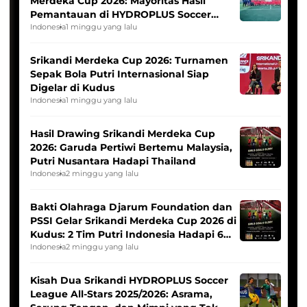
Merdeka Cup 2026: Mayoritas Hasil
Pemantauan di HYDROPLUS Soccer
League
Indonesia
1 minggu yang lalu
Srikandi Merdeka Cup 2026: Turnamen
Sepak Bola Putri Internasional Siap
Digelar di Kudus
Indonesia
1 minggu yang lalu
Hasil Drawing Srikandi Merdeka Cup
2026: Garuda Pertiwi Bertemu Malaysia,
Putri Nusantara Hadapi Thailand
Indonesia
2 minggu yang lalu
Bakti Olahraga Djarum Foundation dan
PSSI Gelar Srikandi Merdeka Cup 2026 di
Kudus: 2 Tim Putri Indonesia Hadapi 6
Tim Asia
Indonesia
2 minggu yang lalu
Kisah Dua Srikandi HYDROPLUS Soccer
League All-Stars 2025/2026: Asrama,