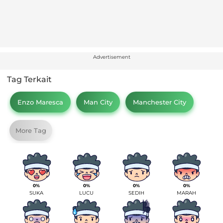
Advertisement
Tag Terkait
Enzo Maresca
Man City
Manchester City
More Tag
0%
0%
0%
0%
SUKA
LUCU
SEDIH
MARAH