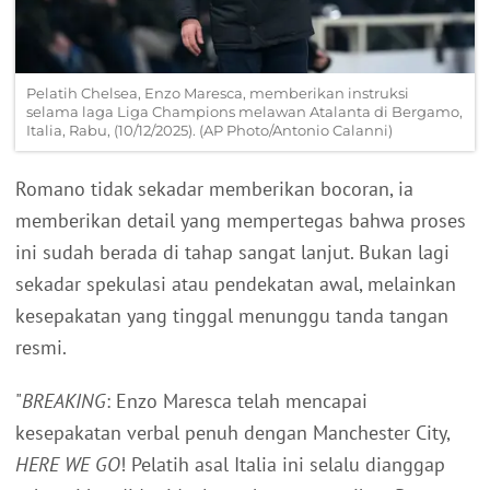
Pelatih Chelsea, Enzo Maresca, memberikan instruksi
selama laga Liga Champions melawan Atalanta di Bergamo,
Italia, Rabu, (10/12/2025). (AP Photo/Antonio Calanni)
Romano tidak sekadar memberikan bocoran, ia
memberikan detail yang mempertegas bahwa proses
ini sudah berada di tahap sangat lanjut. Bukan lagi
sekadar spekulasi atau pendekatan awal, melainkan
kesepakatan yang tinggal menunggu tanda tangan
resmi.
"
BREAKING
: Enzo Maresca telah mencapai
kesepakatan verbal penuh dengan Manchester City,
HERE WE GO
! Pelatih asal Italia ini selalu dianggap