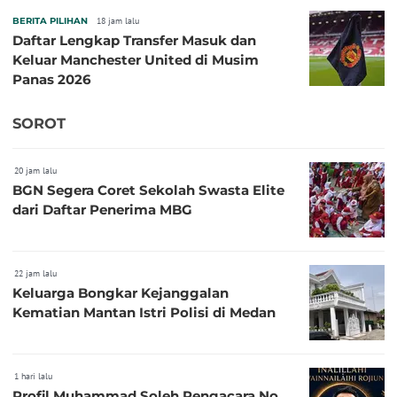
BERITA PILIHAN
18 jam lalu
Daftar Lengkap Transfer Masuk dan
Keluar Manchester United di Musim
Panas 2026
SOROT
20 jam lalu
BGN Segera Coret Sekolah Swasta Elite
dari Daftar Penerima MBG
22 jam lalu
Keluarga Bongkar Kejanggalan
Kematian Mantan Istri Polisi di Medan
1 hari lalu
Profil Muhammad Soleh Pengacara No