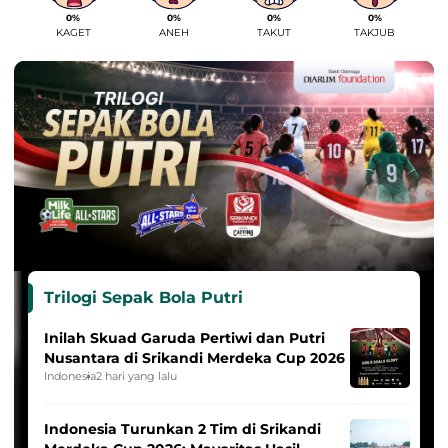
0%
0%
0%
0%
KAGET
ANEH
TAKUT
TAKJUB
Trilogi Sepak Bola Putri
Inilah Skuad Garuda Pertiwi dan Putri
Nusantara di Srikandi Merdeka Cup 2026
Indonesia
2 hari yang lalu
Indonesia Turunkan 2 Tim di Srikandi