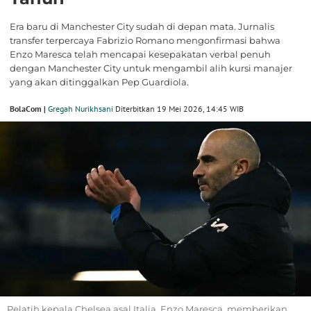
Era baru di Manchester City sudah di depan mata. Jurnalis
transfer terpercaya Fabrizio Romano mengonfirmasi bahwa
Enzo Maresca telah mencapai kesepakatan verbal penuh
dengan Manchester City untuk mengambil alih kursi manajer
yang akan ditinggalkan Pep Guardiola.
BolaCom |
Gregah Nurikhsani
Diterbitkan 19 Mei 2026, 14:45 WIB
Pelatih kepala Chelsea asal Italia, Enzo Maresca, memberikan