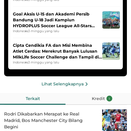
Goal Aksis U-15 dan Akademi Persib
Bandung U-18 Jadi Kampiun
HYDROPLUS Soccer League All-Stars
2025/2026
Indonesia
3 minggu yang lalu
Cipta Cendikia FA dan Misi Membina
Atlet Cerdas: Merekrut Banyak Lulusan
MilkLife Soccer Challenge dan Tampil di
HYDROPLUS Soccer League
Indonesia
3 minggu yang lalu
Lihat Selengkapnya
Terkait
Kredit
1
Rodri Dikabarkan Merapat ke Real
Madrid, Bos Manchester City Bilang
Begini