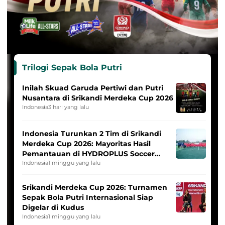
Trilogi Sepak Bola Putri
Inilah Skuad Garuda Pertiwi dan Putri
Nusantara di Srikandi Merdeka Cup 2026
Indonesia
3 hari yang lalu
Indonesia Turunkan 2 Tim di Srikandi
Merdeka Cup 2026: Mayoritas Hasil
Pemantauan di HYDROPLUS Soccer
League
Indonesia
1 minggu yang lalu
Srikandi Merdeka Cup 2026: Turnamen
Sepak Bola Putri Internasional Siap
Digelar di Kudus
Indonesia
1 minggu yang lalu