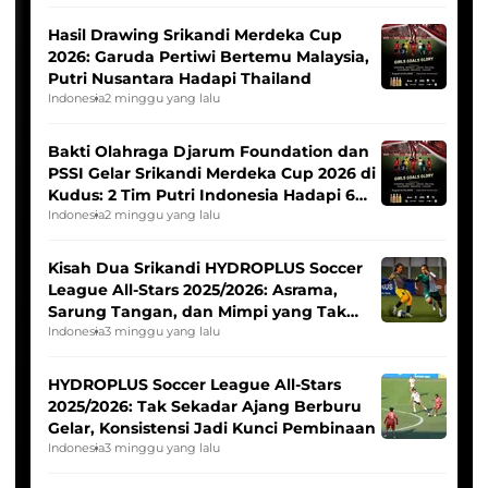
Hasil Drawing Srikandi Merdeka Cup
2026: Garuda Pertiwi Bertemu Malaysia,
Putri Nusantara Hadapi Thailand
Indonesia
2 minggu yang lalu
Bakti Olahraga Djarum Foundation dan
PSSI Gelar Srikandi Merdeka Cup 2026 di
Kudus: 2 Tim Putri Indonesia Hadapi 6
Tim Asia
Indonesia
2 minggu yang lalu
Kisah Dua Srikandi HYDROPLUS Soccer
League All-Stars 2025/2026: Asrama,
Sarung Tangan, dan Mimpi yang Tak
Pernah Padam
Indonesia
3 minggu yang lalu
HYDROPLUS Soccer League All-Stars
2025/2026: Tak Sekadar Ajang Berburu
Gelar, Konsistensi Jadi Kunci Pembinaan
Indonesia
3 minggu yang lalu