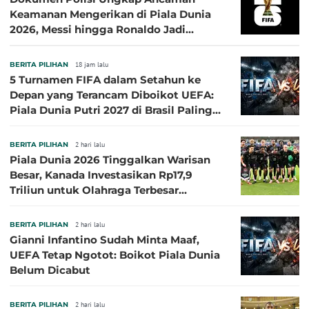
Keamanan Mengerikan di Piala Dunia
2026, Messi hingga Ronaldo Jadi
Sasaran
BERITA PILIHAN
18 jam lalu
5 Turnamen FIFA dalam Setahun ke
Depan yang Terancam Diboikot UEFA:
Piala Dunia Putri 2027 di Brasil Paling
Besar
BERITA PILIHAN
2 hari lalu
Piala Dunia 2026 Tinggalkan Warisan
Besar, Kanada Investasikan Rp17,9
Triliun untuk Olahraga Terbesar
Sepanjang Sejarah
BERITA PILIHAN
2 hari lalu
Gianni Infantino Sudah Minta Maaf,
UEFA Tetap Ngotot: Boikot Piala Dunia
Belum Dicabut
BERITA PILIHAN
2 hari lalu