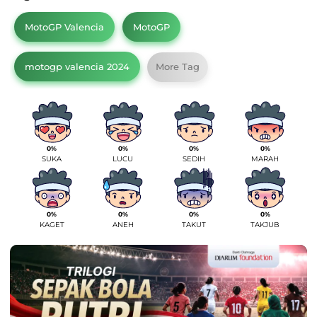
MotoGP Valencia
MotoGP
motogp valencia 2024
More Tag
0%
0%
0%
0%
SUKA
LUCU
SEDIH
MARAH
0%
0%
0%
0%
KAGET
ANEH
TAKUT
TAKJUB