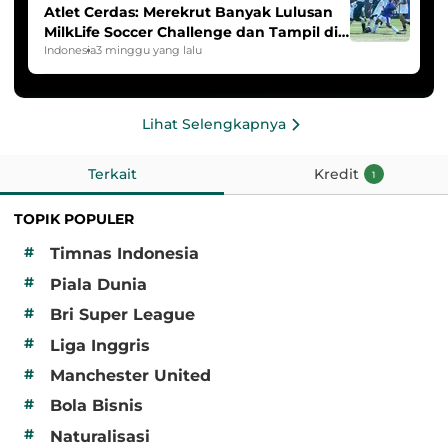
Atlet Cerdas: Merekrut Banyak Lulusan
MilkLife Soccer Challenge dan Tampil di
HYDROPLUS Soccer League
Indonesia
3 minggu yang lalu
Lihat Selengkapnya
Terkait
Kredit
1
TOPIK POPULER
#
Timnas Indonesia
#
Piala Dunia
#
Bri Super League
#
Liga Inggris
#
Manchester United
#
Bola Bisnis
#
Naturalisasi