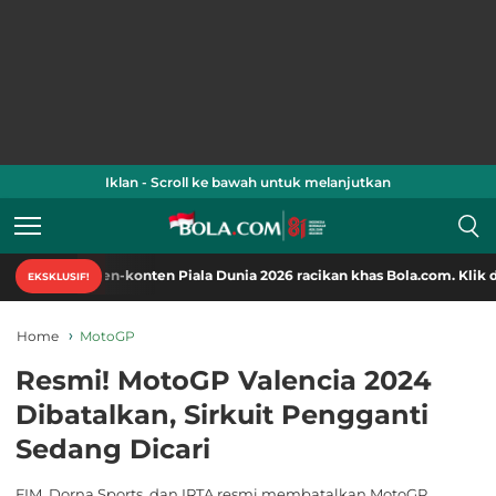
Iklan - Scroll ke bawah untuk melanjutkan
n-konten Piala Dunia 2026 racikan khas Bola.com. Klik di sini!
EKSKLUSIF!
Home
MotoGP
Resmi! MotoGP Valencia 2024
Dibatalkan, Sirkuit Pengganti
Sedang Dicari
FIM, Dorna Sports, dan IRTA resmi membatalkan MotoGP