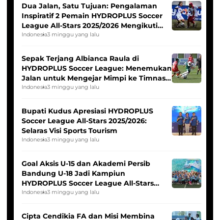
Dua Jalan, Satu Tujuan: Pengalaman
Inspiratif 2 Pemain HYDROPLUS Soccer
League All-Stars 2025/2026 Mengikuti
Seleksi Timnas Indonesia Putri
Indonesia
3 minggu yang lalu
Sepak Terjang Albianca Raula di
HYDROPLUS Soccer League: Menemukan
Jalan untuk Mengejar Mimpi ke Timnas
Indonesia Putri
Indonesia
3 minggu yang lalu
Bupati Kudus Apresiasi HYDROPLUS
Soccer League All-Stars 2025/2026:
Selaras Visi Sports Tourism
Indonesia
3 minggu yang lalu
Goal Aksis U-15 dan Akademi Persib
Bandung U-18 Jadi Kampiun
HYDROPLUS Soccer League All-Stars
2025/2026
Indonesia
3 minggu yang lalu
Cipta Cendikia FA dan Misi Membina