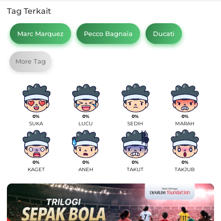
Tag Terkait
Marc Marquez
Pecco Bagnaia
Ducati
More Tag
0%
0%
0%
0%
SUKA
LUCU
SEDIH
MARAH
0%
0%
0%
0%
KAGET
ANEH
TAKUT
TAKJUB