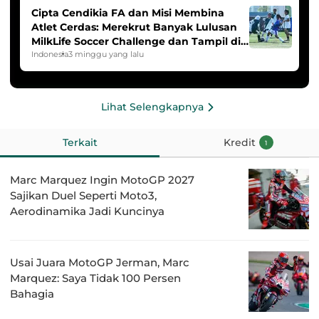
Cipta Cendikia FA dan Misi Membina
Atlet Cerdas: Merekrut Banyak Lulusan
MilkLife Soccer Challenge dan Tampil di
HYDROPLUS Soccer League
Indonesia
3 minggu yang lalu
Lihat Selengkapnya
Terkait
Kredit
1
Marc Marquez Ingin MotoGP 2027
Sajikan Duel Seperti Moto3,
Aerodinamika Jadi Kuncinya
Usai Juara MotoGP Jerman, Marc
Marquez: Saya Tidak 100 Persen
Bahagia