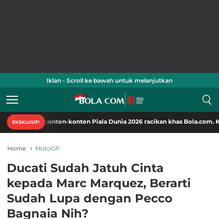
Iklan - Scroll ke bawah untuk melanjutkan
i konten-konten Piala Dunia 2026 racikan khas Bola.com. Klik di sini!
EKSKLUSIF!
Home
MotoGP
Ducati Sudah Jatuh Cinta
kepada Marc Marquez, Berarti
Sudah Lupa dengan Pecco
Bagnaia Nih?