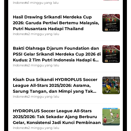
Indonesia
1 minggu yang lalu
Hasil Drawing Srikandi Merdeka Cup
2026: Garuda Pertiwi Bertemu Malaysia,
Putri Nusantara Hadapi Thailand
Indonesia
2 minggu yang lalu
Bakti Olahraga Djarum Foundation dan
PSSI Gelar Srikandi Merdeka Cup 2026 di
Kudus: 2 Tim Putri Indonesia Hadapi 6
Tim Asia
Indonesia
2 minggu yang lalu
Kisah Dua Srikandi HYDROPLUS Soccer
League All-Stars 2025/2026: Asrama,
Sarung Tangan, dan Mimpi yang Tak
Pernah Padam
Indonesia
2 minggu yang lalu
HYDROPLUS Soccer League All-Stars
2025/2026: Tak Sekadar Ajang Berburu
Gelar, Konsistensi Jadi Kunci Pembinaan
Indonesia
2 minggu yang lalu