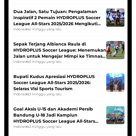
Dua Jalan, Satu Tujuan: Pengalaman
Inspiratif 2 Pemain HYDROPLUS Soccer
League All-Stars 2025/2026 Mengikuti
Seleksi Timnas Indonesia Putri
Indonesia
2 minggu yang lalu
Sepak Terjang Albianca Raula di
HYDROPLUS Soccer League: Menemukan
Jalan untuk Mengejar Mimpi ke Timnas
Indonesia Putri
Indonesia
3 minggu yang lalu
Bupati Kudus Apresiasi HYDROPLUS
Soccer League All-Stars 2025/2026:
Selaras Visi Sports Tourism
Indonesia
3 minggu yang lalu
Goal Aksis U-15 dan Akademi Persib
Bandung U-18 Jadi Kampiun
HYDROPLUS Soccer League All-Stars
2025/2026
Indonesia
3 minggu yang lalu