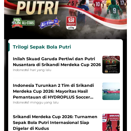
Trilogi Sepak Bola Putri
Inilah Skuad Garuda Pertiwi dan Putri
Nusantara di Srikandi Merdeka Cup 2026
Indonesia
1 hari yang lalu
Indonesia Turunkan 2 Tim di Srikandi
Merdeka Cup 2026: Mayoritas Hasil
Pemantauan di HYDROPLUS Soccer
League
Indonesia
1 minggu yang lalu
Srikandi Merdeka Cup 2026: Turnamen
Sepak Bola Putri Internasional Siap
Digelar di Kudus