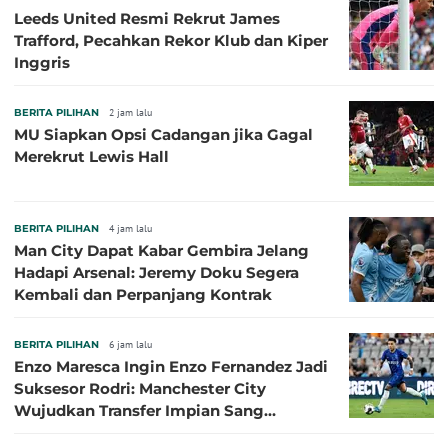
Leeds United Resmi Rekrut James
Trafford, Pecahkan Rekor Klub dan Kiper
Inggris
BERITA PILIHAN
2 jam lalu
MU Siapkan Opsi Cadangan jika Gagal
Merekrut Lewis Hall
BERITA PILIHAN
4 jam lalu
Man City Dapat Kabar Gembira Jelang
Hadapi Arsenal: Jeremy Doku Segera
Kembali dan Perpanjang Kontrak
BERITA PILIHAN
6 jam lalu
Enzo Maresca Ingin Enzo Fernandez Jadi
Suksesor Rodri: Manchester City
Wujudkan Transfer Impian Sang
Pelatih?