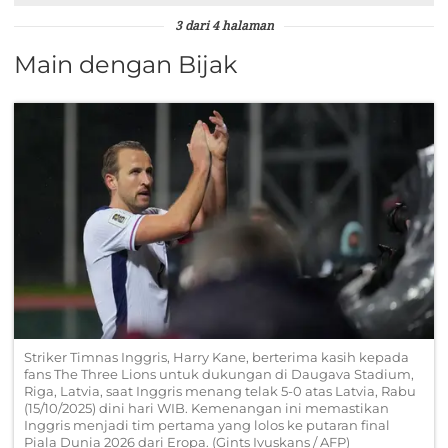
3 dari 4 halaman
Main dengan Bijak
Striker Timnas Inggris, Harry Kane, berterima kasih kepada
fans The Three Lions untuk dukungan di Daugava Stadium,
Riga, Latvia, saat Inggris menang telak 5-0 atas Latvia, Rabu
(15/10/2025) dini hari WIB. Kemenangan ini memastikan
Inggris menjadi tim pertama yang lolos ke putaran final
Piala Dunia 2026 dari Eropa. (Gints Ivuskans / AFP)