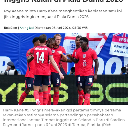
Roy Keane minta Harry Kane menghentikan kebiasaan satu ini
jika Inggris ingin menjuarai Piala Dunia 2026.
BolaCom |
Aning Jati
Diterbitkan 08 Juni 2026, 08:30 WIB
Harry Kane #9 Inggris merayakan gol pertama timnya bersama
rekan-rekan setimnya selama pertandingan persahabatan
internasional antara Timnas Inggris dan Selandia Baru di Stadion
Raymond James pada 6 Juni 2026 di Tampa, Florida. (Rich