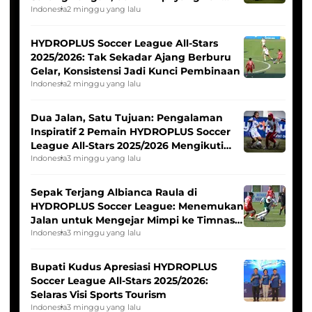
Pernah Padam
Indonesia
2 minggu yang lalu
HYDROPLUS Soccer League All-Stars
2025/2026: Tak Sekadar Ajang Berburu
Gelar, Konsistensi Jadi Kunci Pembinaan
Indonesia
2 minggu yang lalu
Dua Jalan, Satu Tujuan: Pengalaman
Inspiratif 2 Pemain HYDROPLUS Soccer
League All-Stars 2025/2026 Mengikuti
Seleksi Timnas Indonesia Putri
Indonesia
3 minggu yang lalu
Sepak Terjang Albianca Raula di
HYDROPLUS Soccer League: Menemukan
Jalan untuk Mengejar Mimpi ke Timnas
Indonesia Putri
Indonesia
3 minggu yang lalu
Bupati Kudus Apresiasi HYDROPLUS
Soccer League All-Stars 2025/2026:
Selaras Visi Sports Tourism
Indonesia
3 minggu yang lalu