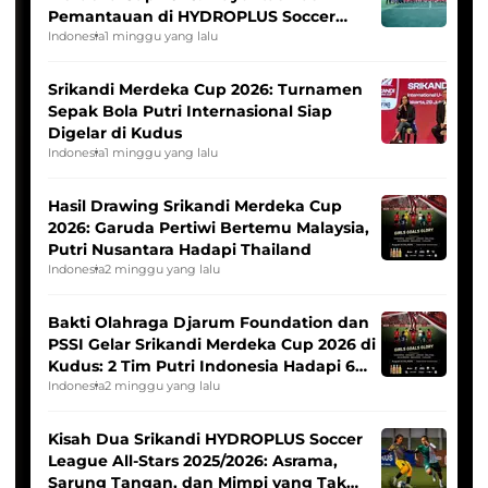
Pemantauan di HYDROPLUS Soccer
League
Indonesia
1 minggu yang lalu
Srikandi Merdeka Cup 2026: Turnamen
Sepak Bola Putri Internasional Siap
Digelar di Kudus
Indonesia
1 minggu yang lalu
Hasil Drawing Srikandi Merdeka Cup
2026: Garuda Pertiwi Bertemu Malaysia,
Putri Nusantara Hadapi Thailand
Indonesia
2 minggu yang lalu
Bakti Olahraga Djarum Foundation dan
PSSI Gelar Srikandi Merdeka Cup 2026 di
Kudus: 2 Tim Putri Indonesia Hadapi 6
Tim Asia
Indonesia
2 minggu yang lalu
Kisah Dua Srikandi HYDROPLUS Soccer
League All-Stars 2025/2026: Asrama,
Sarung Tangan, dan Mimpi yang Tak