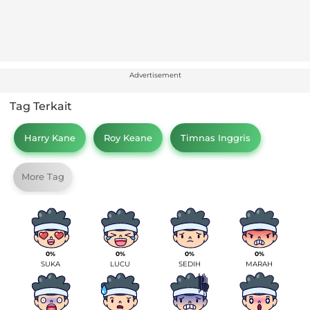
Advertisement
Tag Terkait
Harry Kane
Roy Keane
Timnas Inggris
More Tag
0%
0%
0%
0%
SUKA
LUCU
SEDIH
MARAH