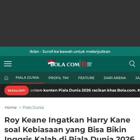
Iklan - Scroll ke bawah untuk melanjutkan
PIALA DUNIA
PROFIL TIM
FEATURE
DARI ARENA
J
onten-konten Piala Dunia 2026 racikan khas Bola.com. Klik di sini!
EKSKLUSIF!
Home
Piala Dunia
Roy Keane Ingatkan Harry Kane
soal Kebiasaan yang Bisa Bikin
Inggris Kalah di Piala Dunia 2026