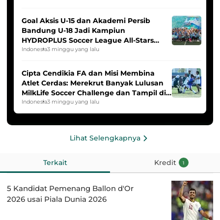
Goal Aksis U-15 dan Akademi Persib
Bandung U-18 Jadi Kampiun
HYDROPLUS Soccer League All-Stars
2025/2026
Indonesia
3 minggu yang lalu
Cipta Cendikia FA dan Misi Membina
Atlet Cerdas: Merekrut Banyak Lulusan
MilkLife Soccer Challenge dan Tampil di
HYDROPLUS Soccer League
Indonesia
3 minggu yang lalu
Lihat Selengkapnya
Terkait
Kredit
1
5 Kandidat Pemenang Ballon d'Or
2026 usai Piala Dunia 2026