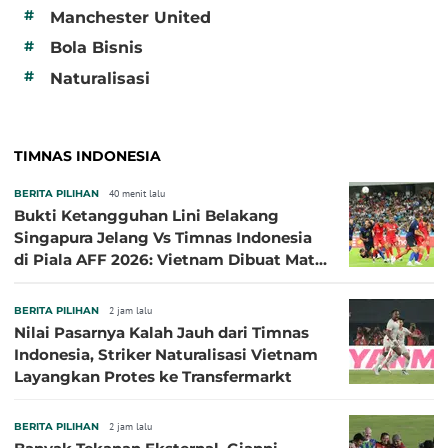
#
Manchester United
#
Bola Bisnis
#
Naturalisasi
TIMNAS INDONESIA
BERITA PILIHAN
40 menit lalu
Bukti Ketangguhan Lini Belakang
Singapura Jelang Vs Timnas Indonesia
di Piala AFF 2026: Vietnam Dibuat Mati
Kutu
BERITA PILIHAN
2 jam lalu
Nilai Pasarnya Kalah Jauh dari Timnas
Indonesia, Striker Naturalisasi Vietnam
Layangkan Protes ke Transfermarkt
BERITA PILIHAN
2 jam lalu