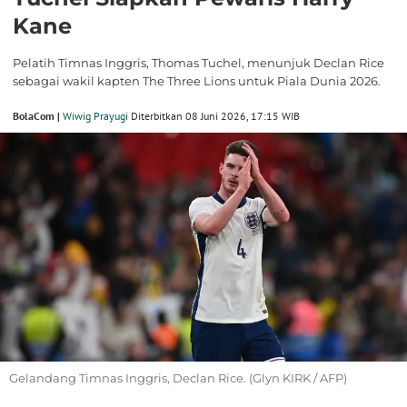
Kane
Pelatih Timnas Inggris, Thomas Tuchel, menunjuk Declan Rice
sebagai wakil kapten The Three Lions untuk Piala Dunia 2026.
BolaCom |
Wiwig Prayugi
Diterbitkan 08 Juni 2026, 17:15 WIB
Gelandang Timnas Inggris, Declan Rice. (Glyn KIRK / AFP)