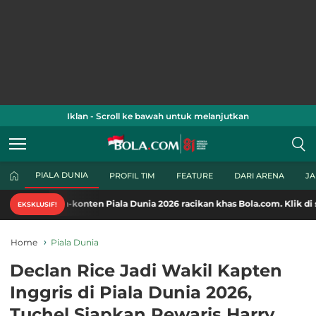
Iklan - Scroll ke bawah untuk melanjutkan
PIALA DUNIA
PROFIL TIM
FEATURE
DARI ARENA
J
-konten Piala Dunia 2026 racikan khas Bola.com. Klik di sini!
EKSKLUSIF!
Home
Piala Dunia
Declan Rice Jadi Wakil Kapten
Inggris di Piala Dunia 2026,
Tuchel Siapkan Pewaris Harry