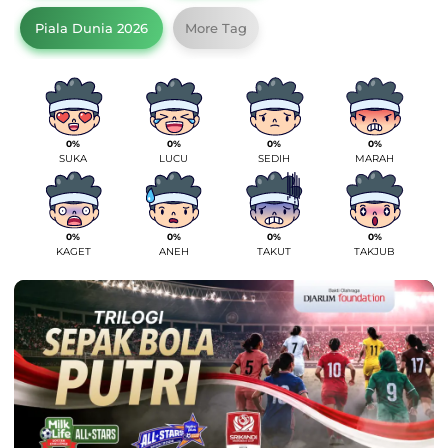
Piala Dunia 2026
More Tag
0%
0%
0%
0%
SUKA
LUCU
SEDIH
MARAH
0%
0%
0%
0%
KAGET
ANEH
TAKUT
TAKJUB