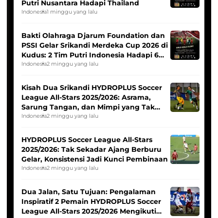
Putri Nusantara Hadapi Thailand
Indonesia
1 minggu yang lalu
Bakti Olahraga Djarum Foundation dan
PSSI Gelar Srikandi Merdeka Cup 2026 di
Kudus: 2 Tim Putri Indonesia Hadapi 6
Tim Asia
Indonesia
2 minggu yang lalu
Kisah Dua Srikandi HYDROPLUS Soccer
League All-Stars 2025/2026: Asrama,
Sarung Tangan, dan Mimpi yang Tak
Pernah Padam
Indonesia
2 minggu yang lalu
HYDROPLUS Soccer League All-Stars
2025/2026: Tak Sekadar Ajang Berburu
Gelar, Konsistensi Jadi Kunci Pembinaan
Indonesia
2 minggu yang lalu
Dua Jalan, Satu Tujuan: Pengalaman
Inspiratif 2 Pemain HYDROPLUS Soccer
League All-Stars 2025/2026 Mengikuti