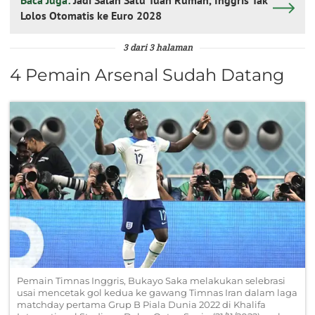
Baca Juga:
Jadi Salah Satu Tuan Rumah, Inggris Tak
Lolos Otomatis ke Euro 2028
3 dari 3 halaman
4 Pemain Arsenal Sudah Datang
Pemain Timnas Inggris, Bukayo Saka melakukan selebrasi
usai mencetak gol kedua ke gawang Timnas Iran dalam laga
matchday pertama Grup B Piala Dunia 2022 di Khalifa