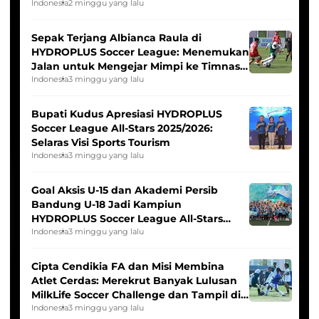
Seleksi Timnas Indonesia Putri
Indonesia
2 minggu yang lalu
Sepak Terjang Albianca Raula di
HYDROPLUS Soccer League: Menemukan
Jalan untuk Mengejar Mimpi ke Timnas
Indonesia Putri
Indonesia
3 minggu yang lalu
Bupati Kudus Apresiasi HYDROPLUS
Soccer League All-Stars 2025/2026:
Selaras Visi Sports Tourism
Indonesia
3 minggu yang lalu
Goal Aksis U-15 dan Akademi Persib
Bandung U-18 Jadi Kampiun
HYDROPLUS Soccer League All-Stars
2025/2026
Indonesia
3 minggu yang lalu
Cipta Cendikia FA dan Misi Membina
Atlet Cerdas: Merekrut Banyak Lulusan
MilkLife Soccer Challenge dan Tampil di
HYDROPLUS Soccer League
Indonesia
3 minggu yang lalu