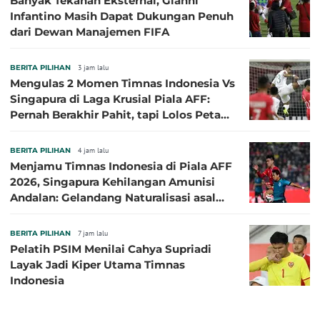
Banyak Tekanan Eksternal, Gianni
Infantino Masih Dapat Dukungan Penuh
dari Dewan Manajemen FIFA
BERITA PILIHAN
3 jam lalu
Mengulas 2 Momen Timnas Indonesia Vs
Singapura di Laga Krusial Piala AFF:
Pernah Berakhir Pahit, tapi Lolos Petaka
di 2016
BERITA PILIHAN
4 jam lalu
Menjamu Timnas Indonesia di Piala AFF
2026, Singapura Kehilangan Amunisi
Andalan: Gelandang Naturalisasi asal
Jepang Harus Absen!
BERITA PILIHAN
7 jam lalu
Pelatih PSIM Menilai Cahya Supriadi
Layak Jadi Kiper Utama Timnas
Indonesia