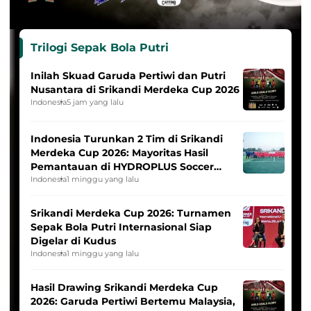
Trilogi Sepak Bola Putri
Inilah Skuad Garuda Pertiwi dan Putri
Nusantara di Srikandi Merdeka Cup 2026
Indonesia
5 jam yang lalu
Indonesia Turunkan 2 Tim di Srikandi
Merdeka Cup 2026: Mayoritas Hasil
Pemantauan di HYDROPLUS Soccer
League
Indonesia
1 minggu yang lalu
Srikandi Merdeka Cup 2026: Turnamen
Sepak Bola Putri Internasional Siap
Digelar di Kudus
Indonesia
1 minggu yang lalu
Hasil Drawing Srikandi Merdeka Cup
2026: Garuda Pertiwi Bertemu Malaysia,