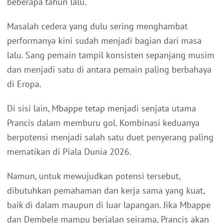
beberapa tahun lalu.
Masalah cedera yang dulu sering menghambat
performanya kini sudah menjadi bagian dari masa
lalu. Sang pemain tampil konsisten sepanjang musim
dan menjadi satu di antara pemain paling berbahaya
di Eropa.
Di sisi lain, Mbappe tetap menjadi senjata utama
Prancis dalam memburu gol. Kombinasi keduanya
berpotensi menjadi salah satu duet penyerang paling
mematikan di Piala Dunia 2026.
Namun, untuk mewujudkan potensi tersebut,
dibutuhkan pemahaman dan kerja sama yang kuat,
baik di dalam maupun di luar lapangan. Jika Mbappe
dan Dembele mampu berjalan seirama, Prancis akan