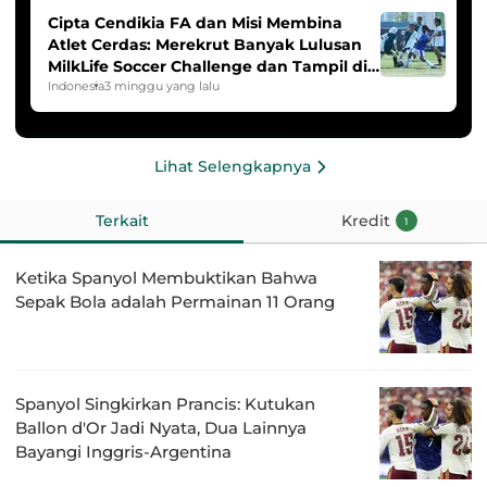
Cipta Cendikia FA dan Misi Membina
Atlet Cerdas: Merekrut Banyak Lulusan
MilkLife Soccer Challenge dan Tampil di
HYDROPLUS Soccer League
Indonesia
3 minggu yang lalu
Lihat Selengkapnya
Terkait
Kredit
1
Ketika Spanyol Membuktikan Bahwa
Sepak Bola adalah Permainan 11 Orang
Spanyol Singkirkan Prancis: Kutukan
Ballon d'Or Jadi Nyata, Dua Lainnya
Bayangi Inggris-Argentina