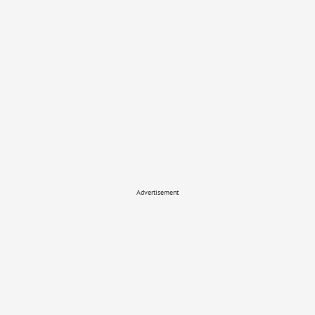
Advertisement