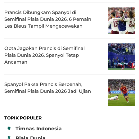
Prancis Dibungkam Spanyol di
Semifinal Piala Dunia 2026, 6 Pemain
Les Bleus Tampil Mengecewakan
Opta Jagokan Prancis di Semifinal
Piala Dunia 2026, Spanyol Tetap
Ancaman
Spanyol Paksa Prancis Berbenah,
Semifinal Piala Dunia 2026 Jadi Ujian
TOPIK POPULER
#
Timnas Indonesia
#
Piala Dunia