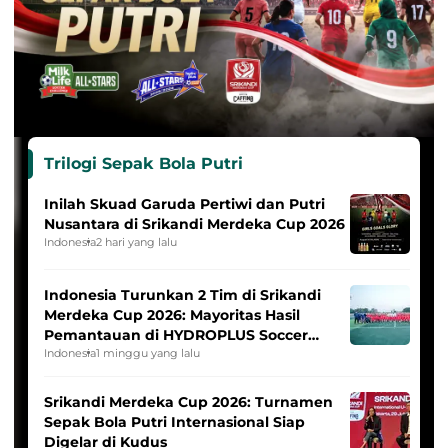
Trilogi Sepak Bola Putri
Inilah Skuad Garuda Pertiwi dan Putri
Nusantara di Srikandi Merdeka Cup 2026
Indonesia
2 hari yang lalu
Indonesia Turunkan 2 Tim di Srikandi
Merdeka Cup 2026: Mayoritas Hasil
Pemantauan di HYDROPLUS Soccer
League
Indonesia
1 minggu yang lalu
Srikandi Merdeka Cup 2026: Turnamen
Sepak Bola Putri Internasional Siap
Digelar di Kudus