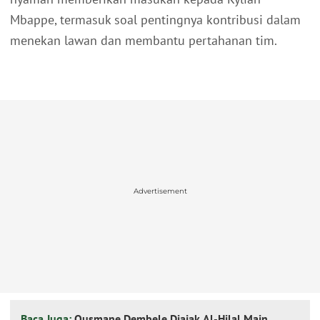
Mbappe, termasuk soal pentingnya kontribusi dalam
menekan lawan dan membantu pertahanan tim.
Advertisement
Baca Juga:
Ousmane Dembele Diajak Al-Hilal Main