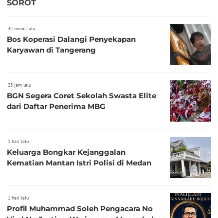
SOROT
32 menit lalu
Bos Koperasi Dalangi Penyekapan
Karyawan di Tangerang
23 jam lalu
BGN Segera Coret Sekolah Swasta Elite
dari Daftar Penerima MBG
1 hari lalu
Keluarga Bongkar Kejanggalan
Kematian Mantan Istri Polisi di Medan
1 hari lalu
Profil Muhammad Soleh Pengacara No