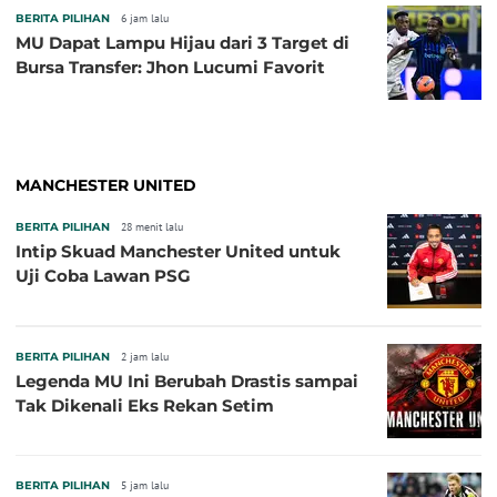
BERITA PILIHAN
6 jam lalu
MU Dapat Lampu Hijau dari 3 Target di
Bursa Transfer: Jhon Lucumi Favorit
MANCHESTER UNITED
BERITA PILIHAN
28 menit lalu
Intip Skuad Manchester United untuk
Uji Coba Lawan PSG
BERITA PILIHAN
2 jam lalu
Legenda MU Ini Berubah Drastis sampai
Tak Dikenali Eks Rekan Setim
BERITA PILIHAN
5 jam lalu