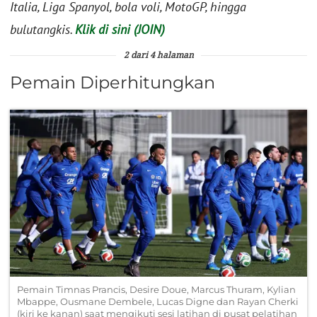
Italia, Liga Spanyol, bola voli, MotoGP, hingga
bulutangkis.
Klik di sini (JOIN)
2 dari 4 halaman
Pemain Diperhitungkan
Pemain Timnas Prancis, Desire Doue, Marcus Thuram, Kylian
Mbappe, Ousmane Dembele, Lucas Digne dan Rayan Cherki
(kiri ke kanan) saat mengikuti sesi latihan di pusat pelatihan