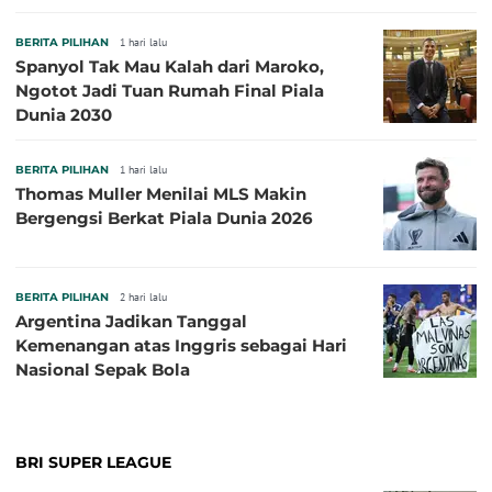
BERITA PILIHAN
1 hari lalu
Spanyol Tak Mau Kalah dari Maroko,
Ngotot Jadi Tuan Rumah Final Piala
Dunia 2030
BERITA PILIHAN
1 hari lalu
Thomas Muller Menilai MLS Makin
Bergengsi Berkat Piala Dunia 2026
BERITA PILIHAN
2 hari lalu
Argentina Jadikan Tanggal
Kemenangan atas Inggris sebagai Hari
Nasional Sepak Bola
BRI SUPER LEAGUE