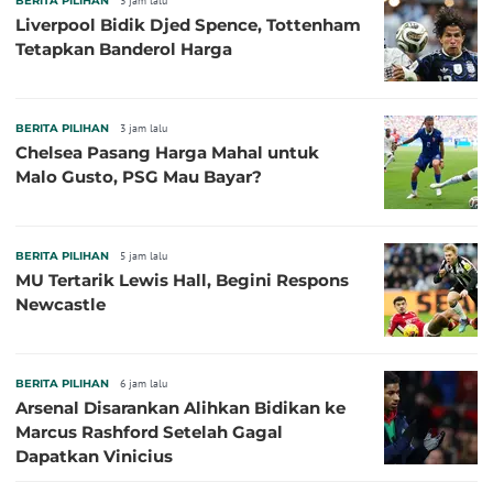
BERITA PILIHAN
3 jam lalu
Liverpool Bidik Djed Spence, Tottenham
Tetapkan Banderol Harga
BERITA PILIHAN
3 jam lalu
Chelsea Pasang Harga Mahal untuk
Malo Gusto, PSG Mau Bayar?
BERITA PILIHAN
5 jam lalu
MU Tertarik Lewis Hall, Begini Respons
Newcastle
BERITA PILIHAN
6 jam lalu
Arsenal Disarankan Alihkan Bidikan ke
Marcus Rashford Setelah Gagal
Dapatkan Vinicius