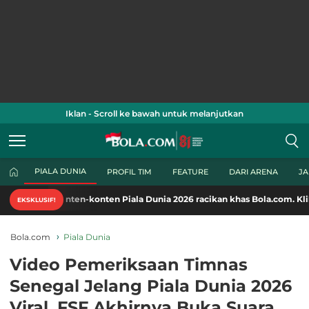
Iklan - Scroll ke bawah untuk melanjutkan
PIALA DUNIA
PROFIL TIM
FEATURE
DARI ARENA
J
onten-konten Piala Dunia 2026 racikan khas Bola.com. Klik di sini!
EKSKLUSIF!
Bola.com
Piala Dunia
Video Pemeriksaan Timnas
Senegal Jelang Piala Dunia 2026
Viral, FSF Akhirnya Buka Suara