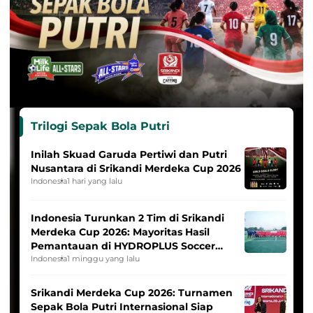
Trilogi Sepak Bola Putri
Inilah Skuad Garuda Pertiwi dan Putri
Nusantara di Srikandi Merdeka Cup 2026
Indonesia
1 hari yang lalu
Indonesia Turunkan 2 Tim di Srikandi
Merdeka Cup 2026: Mayoritas Hasil
Pemantauan di HYDROPLUS Soccer
League
Indonesia
1 minggu yang lalu
Srikandi Merdeka Cup 2026: Turnamen
Sepak Bola Putri Internasional Siap