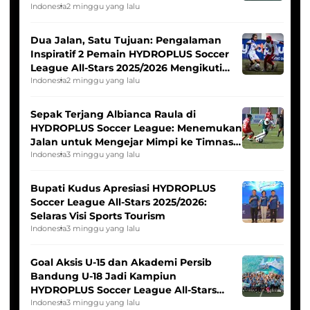
Indonesia
2 minggu yang lalu
Dua Jalan, Satu Tujuan: Pengalaman
Inspiratif 2 Pemain HYDROPLUS Soccer
League All-Stars 2025/2026 Mengikuti
Seleksi Timnas Indonesia Putri
Indonesia
2 minggu yang lalu
Sepak Terjang Albianca Raula di
HYDROPLUS Soccer League: Menemukan
Jalan untuk Mengejar Mimpi ke Timnas
Indonesia Putri
Indonesia
3 minggu yang lalu
Bupati Kudus Apresiasi HYDROPLUS
Soccer League All-Stars 2025/2026:
Selaras Visi Sports Tourism
Indonesia
3 minggu yang lalu
Goal Aksis U-15 dan Akademi Persib
Bandung U-18 Jadi Kampiun
HYDROPLUS Soccer League All-Stars
2025/2026
Indonesia
3 minggu yang lalu