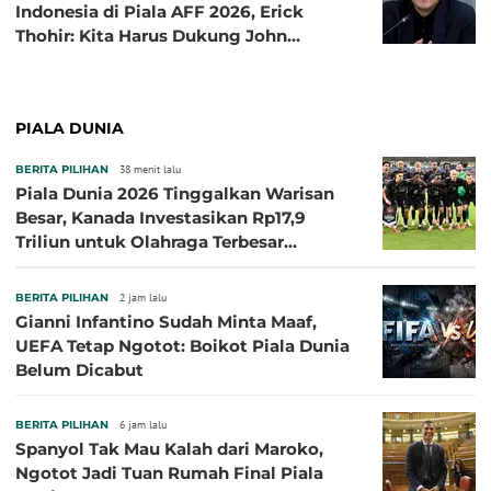
Indonesia di Piala AFF 2026, Erick
Thohir: Kita Harus Dukung John
Herdman, Kala Baik dan Tidak Baik
PIALA DUNIA
BERITA PILIHAN
38 menit lalu
Piala Dunia 2026 Tinggalkan Warisan
Besar, Kanada Investasikan Rp17,9
Triliun untuk Olahraga Terbesar
Sepanjang Sejarah
BERITA PILIHAN
2 jam lalu
Gianni Infantino Sudah Minta Maaf,
UEFA Tetap Ngotot: Boikot Piala Dunia
Belum Dicabut
BERITA PILIHAN
6 jam lalu
Spanyol Tak Mau Kalah dari Maroko,
Ngotot Jadi Tuan Rumah Final Piala