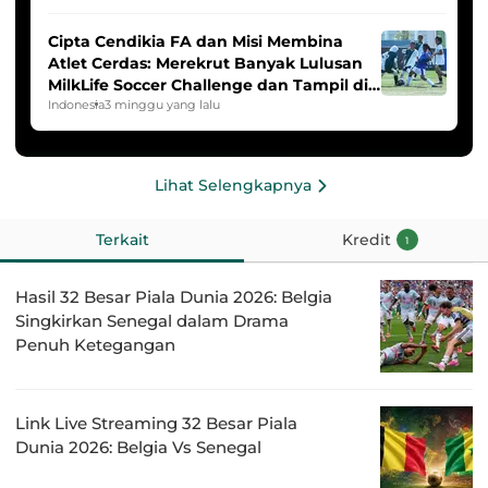
Cipta Cendikia FA dan Misi Membina
Atlet Cerdas: Merekrut Banyak Lulusan
MilkLife Soccer Challenge dan Tampil di
HYDROPLUS Soccer League
Indonesia
3 minggu yang lalu
Lihat Selengkapnya
Terkait
Kredit
1
Hasil 32 Besar Piala Dunia 2026: Belgia
Singkirkan Senegal dalam Drama
Penuh Ketegangan
Link Live Streaming 32 Besar Piala
Dunia 2026: Belgia Vs Senegal