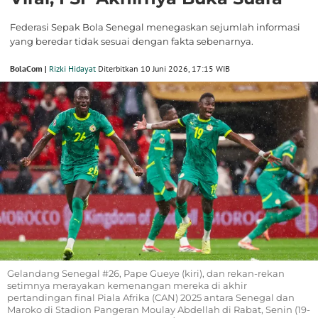
Federasi Sepak Bola Senegal menegaskan sejumlah informasi
yang beredar tidak sesuai dengan fakta sebenarnya.
BolaCom |
Rizki Hidayat
Diterbitkan 10 Juni 2026, 17:15 WIB
Gelandang Senegal #26, Pape Gueye (kiri), dan rekan-rekan
setimnya merayakan kemenangan mereka di akhir
pertandingan final Piala Afrika (CAN) 2025 antara Senegal dan
Maroko di Stadion Pangeran Moulay Abdellah di Rabat, Senin (19-