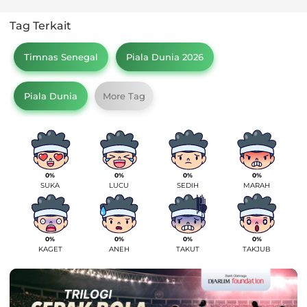
Tag Terkait
Timnas Senegal
Piala Dunia 2026
Piala Dunia
More Tag
0%
0%
0%
0%
SUKA
LUCU
SEDIH
MARAH
0%
0%
0%
0%
KAGET
ANEH
TAKUT
TAKJUB