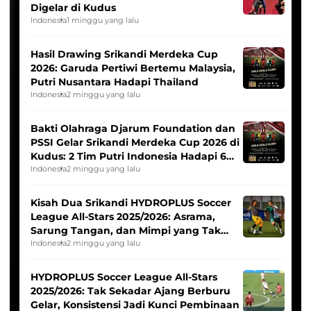
Digelar di Kudus
Indonesia
1 minggu yang lalu
Hasil Drawing Srikandi Merdeka Cup
2026: Garuda Pertiwi Bertemu Malaysia,
Putri Nusantara Hadapi Thailand
Indonesia
2 minggu yang lalu
Bakti Olahraga Djarum Foundation dan
PSSI Gelar Srikandi Merdeka Cup 2026 di
Kudus: 2 Tim Putri Indonesia Hadapi 6
Tim Asia
Indonesia
2 minggu yang lalu
Kisah Dua Srikandi HYDROPLUS Soccer
League All-Stars 2025/2026: Asrama,
Sarung Tangan, dan Mimpi yang Tak
Pernah Padam
Indonesia
2 minggu yang lalu
HYDROPLUS Soccer League All-Stars
2025/2026: Tak Sekadar Ajang Berburu
Gelar, Konsistensi Jadi Kunci Pembinaan