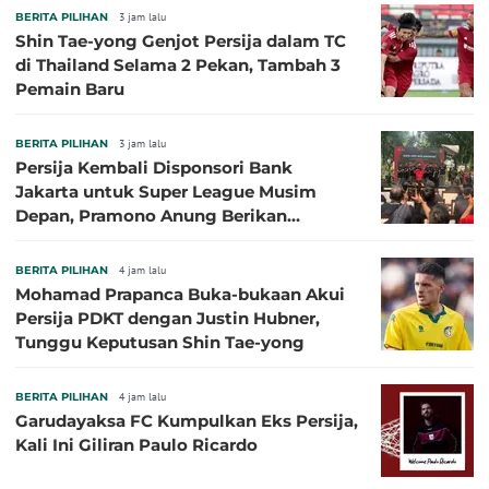
BERITA PILIHAN
3 jam lalu
Shin Tae-yong Genjot Persija dalam TC
di Thailand Selama 2 Pekan, Tambah 3
Pemain Baru
BERITA PILIHAN
3 jam lalu
Persija Kembali Disponsori Bank
Jakarta untuk Super League Musim
Depan, Pramono Anung Berikan
Penjelasan terkait Dukungan BUMD
BERITA PILIHAN
4 jam lalu
Mohamad Prapanca Buka-bukaan Akui
Persija PDKT dengan Justin Hubner,
Tunggu Keputusan Shin Tae-yong
BERITA PILIHAN
4 jam lalu
Garudayaksa FC Kumpulkan Eks Persija,
Kali Ini Giliran Paulo Ricardo