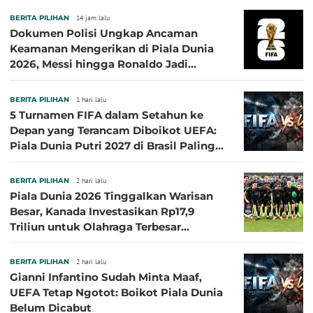
BERITA PILIHAN
14 jam lalu
Dokumen Polisi Ungkap Ancaman
Keamanan Mengerikan di Piala Dunia
2026, Messi hingga Ronaldo Jadi
Sasaran
BERITA PILIHAN
1 hari lalu
5 Turnamen FIFA dalam Setahun ke
Depan yang Terancam Diboikot UEFA:
Piala Dunia Putri 2027 di Brasil Paling
Besar
BERITA PILIHAN
2 hari lalu
Piala Dunia 2026 Tinggalkan Warisan
Besar, Kanada Investasikan Rp17,9
Triliun untuk Olahraga Terbesar
Sepanjang Sejarah
BERITA PILIHAN
2 hari lalu
Gianni Infantino Sudah Minta Maaf,
UEFA Tetap Ngotot: Boikot Piala Dunia
Belum Dicabut