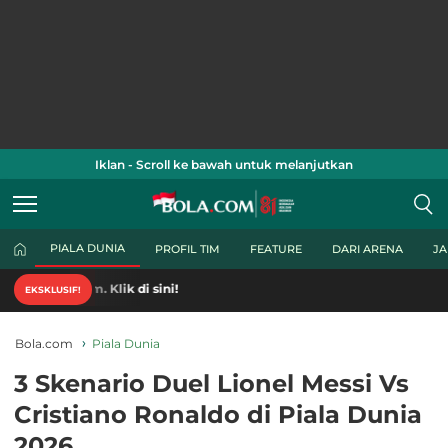
Iklan - Scroll ke bawah untuk melanjutkan
PIALA DUNIA
PROFIL TIM
FEATURE
DARI ARENA
J
. Klik di sini!
EKSKLUSIF!
Bola.com
Piala Dunia
3 Skenario Duel Lionel Messi Vs
Cristiano Ronaldo di Piala Dunia
2026