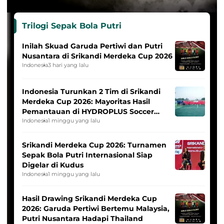
Trilogi Sepak Bola Putri
Inilah Skuad Garuda Pertiwi dan Putri
Nusantara di Srikandi Merdeka Cup 2026
Indonesia
3 hari yang lalu
Indonesia Turunkan 2 Tim di Srikandi
Merdeka Cup 2026: Mayoritas Hasil
Pemantauan di HYDROPLUS Soccer
League
Indonesia
1 minggu yang lalu
Srikandi Merdeka Cup 2026: Turnamen
Sepak Bola Putri Internasional Siap
Digelar di Kudus
Indonesia
1 minggu yang lalu
Hasil Drawing Srikandi Merdeka Cup
2026: Garuda Pertiwi Bertemu Malaysia,
Putri Nusantara Hadapi Thailand