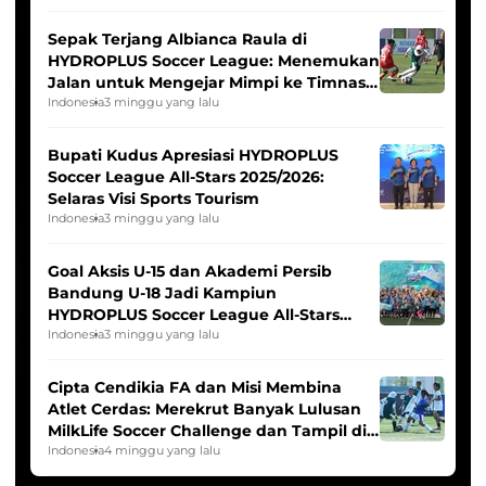
Sepak Terjang Albianca Raula di
HYDROPLUS Soccer League: Menemukan
Jalan untuk Mengejar Mimpi ke Timnas
Indonesia Putri
Indonesia
3 minggu yang lalu
Bupati Kudus Apresiasi HYDROPLUS
Soccer League All-Stars 2025/2026:
Selaras Visi Sports Tourism
Indonesia
3 minggu yang lalu
Goal Aksis U-15 dan Akademi Persib
Bandung U-18 Jadi Kampiun
HYDROPLUS Soccer League All-Stars
2025/2026
Indonesia
3 minggu yang lalu
Cipta Cendikia FA dan Misi Membina
Atlet Cerdas: Merekrut Banyak Lulusan
MilkLife Soccer Challenge dan Tampil di
HYDROPLUS Soccer League
Indonesia
4 minggu yang lalu