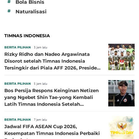
#
Bola Bisnis
#
Naturalisasi
TIMNAS INDONESIA
BERITA PILIHAN
3 jam lalu
Rizky Ridho dan Nadeo Argawinata
Disorot setelah Timnas Indonesia
Tersingkir dari Piala AFF 2026, Presiden
Persija Pasang Badan
BERITA PILIHAN
5 jam lalu
Bos Persija Respons Keinginan Netizen
yang Ngebet Shin Tae-yong Kembali
Latih Timnas Indonesia Setelah
Tersingkir dari Piala AFF 2026
BERITA PILIHAN
7 jam lalu
Jadwal FIFA ASEAN Cup 2026,
Kesempatan Timnas Indonesia Perbaiki