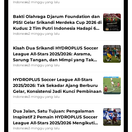
Indonesia
2 minggu yang lalu
Bakti Olahraga Djarum Foundation dan
PSSI Gelar Srikandi Merdeka Cup 2026 di
Kudus: 2 Tim Putri Indonesia Hadapi 6
Tim Asia
Indonesia
2 minggu yang lalu
Kisah Dua Srikandi HYDROPLUS Soccer
League All-Stars 2025/2026: Asrama,
Sarung Tangan, dan Mimpi yang Tak
Pernah Padam
Indonesia
3 minggu yang lalu
HYDROPLUS Soccer League All-Stars
2025/2026: Tak Sekadar Ajang Berburu
Gelar, Konsistensi Jadi Kunci Pembinaan
Indonesia
3 minggu yang lalu
Dua Jalan, Satu Tujuan: Pengalaman
Inspiratif 2 Pemain HYDROPLUS Soccer
League All-Stars 2025/2026 Mengikuti
Seleksi Timnas Indonesia Putri
Indonesia
3 minggu yang lalu