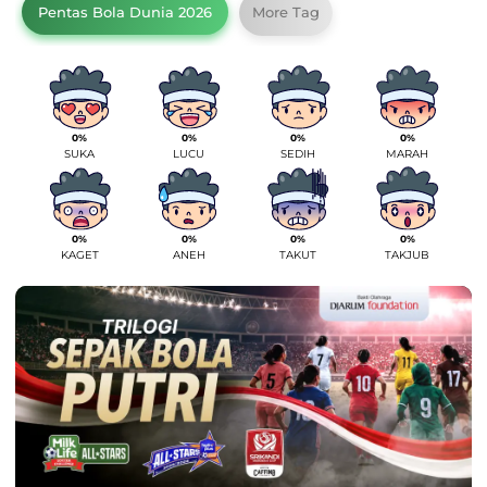
Pentas Bola Dunia 2026
More Tag
0%
0%
0%
0%
SUKA
LUCU
SEDIH
MARAH
0%
0%
0%
0%
KAGET
ANEH
TAKUT
TAKJUB