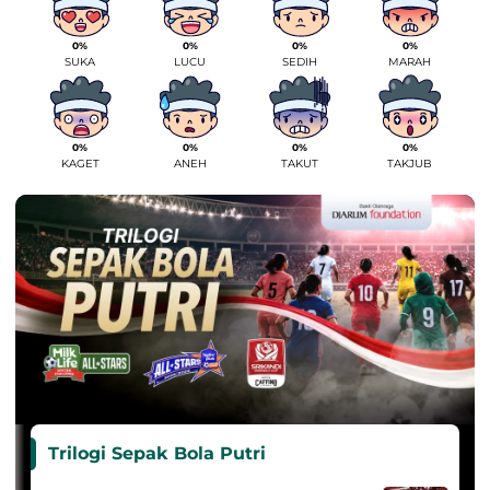
0%
0%
0%
0%
SUKA
LUCU
SEDIH
MARAH
0%
0%
0%
0%
KAGET
ANEH
TAKUT
TAKJUB
Trilogi Sepak Bola Putri