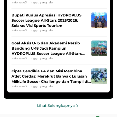
Indonesia Putri
Indonesia
3 minggu yang lalu
Bupati Kudus Apresiasi HYDROPLUS
Soccer League All-Stars 2025/2026:
Selaras Visi Sports Tourism
Indonesia
3 minggu yang lalu
Goal Aksis U-15 dan Akademi Persib
Bandung U-18 Jadi Kampiun
HYDROPLUS Soccer League All-Stars
2025/2026
Indonesia
3 minggu yang lalu
Cipta Cendikia FA dan Misi Membina
Atlet Cerdas: Merekrut Banyak Lulusan
MilkLife Soccer Challenge dan Tampil di
HYDROPLUS Soccer League
Indonesia
3 minggu yang lalu
Lihat Selengkapnya