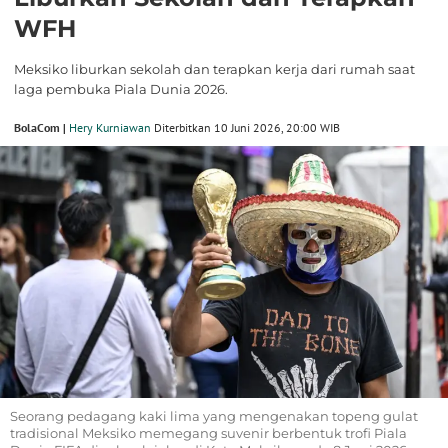
WFH
Meksiko liburkan sekolah dan terapkan kerja dari rumah saat
laga pembuka Piala Dunia 2026.
BolaCom |
Hery Kurniawan
Diterbitkan 10 Juni 2026, 20:00 WIB
Seorang pedagang kaki lima yang mengenakan topeng gulat
tradisional Meksiko memegang suvenir berbentuk trofi Piala