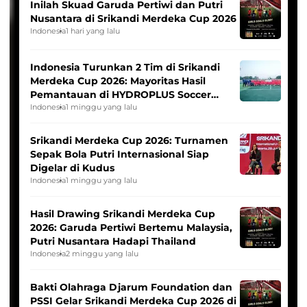
Inilah Skuad Garuda Pertiwi dan Putri
Nusantara di Srikandi Merdeka Cup 2026
Indonesia
1 hari yang lalu
Indonesia Turunkan 2 Tim di Srikandi
Merdeka Cup 2026: Mayoritas Hasil
Pemantauan di HYDROPLUS Soccer
League
Indonesia
1 minggu yang lalu
Srikandi Merdeka Cup 2026: Turnamen
Sepak Bola Putri Internasional Siap
Digelar di Kudus
Indonesia
1 minggu yang lalu
Hasil Drawing Srikandi Merdeka Cup
2026: Garuda Pertiwi Bertemu Malaysia,
Putri Nusantara Hadapi Thailand
Indonesia
2 minggu yang lalu
Bakti Olahraga Djarum Foundation dan
PSSI Gelar Srikandi Merdeka Cup 2026 di