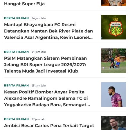
Hangat Super Elja
BERITA PILIHAN
14 jam lalu
Mantap! Bhayangkara FC Resmi
Datangkan Mantan Bek River Plate dan
Valencia Asal Argentina, Kevin Leonel
Sibille
BERITA PILIHAN
14 jam lalu
PSIM Matangkan Sistem Pembinaan
Jelang BRI Super League 2026/2027:
Talenta Muda Jadi Investasi Klub
BERITA PILIHAN
15 jam lalu
Kesan Positif Bomber Anyar Persita
Alexandre Ramalingom Selama TC di
Yogyakarta: Budaya Baru, Semangat
Baru!
BERITA PILIHAN
17 jam lalu
Ambisi Besar Carlos Pena Terkait Target