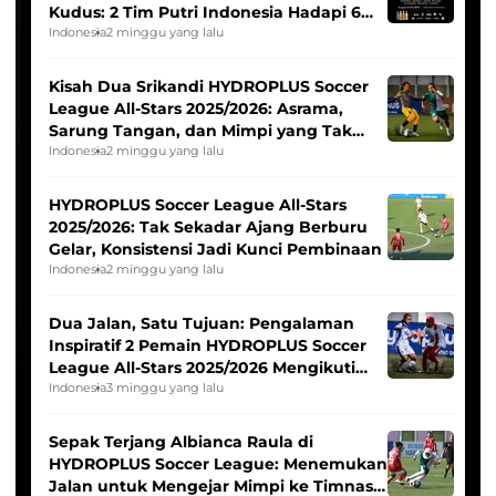
Kudus: 2 Tim Putri Indonesia Hadapi 6
Tim Asia
Indonesia
2 minggu yang lalu
Kisah Dua Srikandi HYDROPLUS Soccer
League All-Stars 2025/2026: Asrama,
Sarung Tangan, dan Mimpi yang Tak
Pernah Padam
Indonesia
2 minggu yang lalu
HYDROPLUS Soccer League All-Stars
2025/2026: Tak Sekadar Ajang Berburu
Gelar, Konsistensi Jadi Kunci Pembinaan
Indonesia
2 minggu yang lalu
Dua Jalan, Satu Tujuan: Pengalaman
Inspiratif 2 Pemain HYDROPLUS Soccer
League All-Stars 2025/2026 Mengikuti
Seleksi Timnas Indonesia Putri
Indonesia
3 minggu yang lalu
Sepak Terjang Albianca Raula di
HYDROPLUS Soccer League: Menemukan
Jalan untuk Mengejar Mimpi ke Timnas