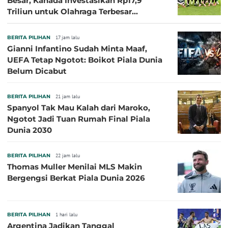
Besar, Kanada Investasikan Rp17,9
Triliun untuk Olahraga Terbesar
Sepanjang Sejarah
BERITA PILIHAN
17 jam lalu
Gianni Infantino Sudah Minta Maaf,
UEFA Tetap Ngotot: Boikot Piala Dunia
Belum Dicabut
BERITA PILIHAN
21 jam lalu
Spanyol Tak Mau Kalah dari Maroko,
Ngotot Jadi Tuan Rumah Final Piala
Dunia 2030
BERITA PILIHAN
22 jam lalu
Thomas Muller Menilai MLS Makin
Bergengsi Berkat Piala Dunia 2026
BERITA PILIHAN
1 hari lalu
Argentina Jadikan Tanggal