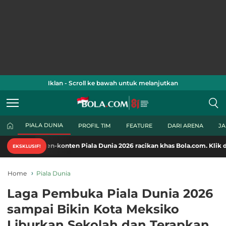
Iklan - Scroll ke bawah untuk melanjutkan
PIALA DUNIA
PROFIL TIM
FEATURE
DARI ARENA
J
en-konten Piala Dunia 2026 racikan khas Bola.com. Klik di sini!
EKSKLUSIF!
Home
Piala Dunia
Laga Pembuka Piala Dunia 2026
sampai Bikin Kota Meksiko
Liburkan Sekolah dan Terapkan