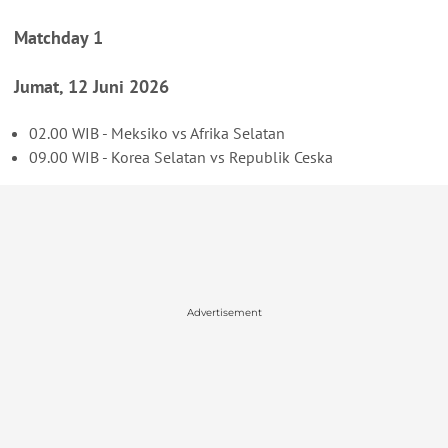
Matchday 1
Jumat, 12 Juni 2026
02.00 WIB - Meksiko vs Afrika Selatan
09.00 WIB - Korea Selatan vs Republik Ceska
Advertisement