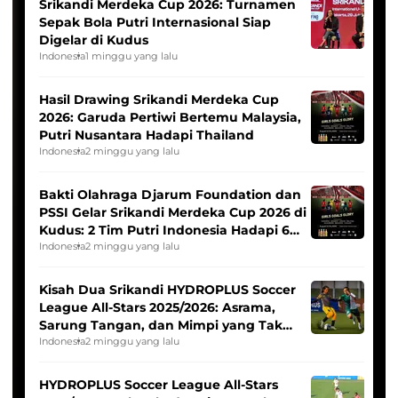
Srikandi Merdeka Cup 2026: Turnamen
Sepak Bola Putri Internasional Siap
Digelar di Kudus
Indonesia
1 minggu yang lalu
Hasil Drawing Srikandi Merdeka Cup
2026: Garuda Pertiwi Bertemu Malaysia,
Putri Nusantara Hadapi Thailand
Indonesia
2 minggu yang lalu
Bakti Olahraga Djarum Foundation dan
PSSI Gelar Srikandi Merdeka Cup 2026 di
Kudus: 2 Tim Putri Indonesia Hadapi 6
Tim Asia
Indonesia
2 minggu yang lalu
Kisah Dua Srikandi HYDROPLUS Soccer
League All-Stars 2025/2026: Asrama,
Sarung Tangan, dan Mimpi yang Tak
Pernah Padam
Indonesia
2 minggu yang lalu
HYDROPLUS Soccer League All-Stars