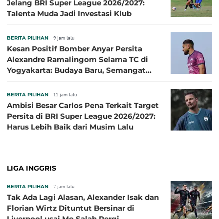
Jelang BRI Super League 2026/2027:
Talenta Muda Jadi Investasi Klub
BERITA PILIHAN
9 jam lalu
Kesan Positif Bomber Anyar Persita
Alexandre Ramalingom Selama TC di
Yogyakarta: Budaya Baru, Semangat
Baru!
BERITA PILIHAN
11 jam lalu
Ambisi Besar Carlos Pena Terkait Target
Persita di BRI Super League 2026/2027:
Harus Lebih Baik dari Musim Lalu
LIGA INGGRIS
BERITA PILIHAN
2 jam lalu
Tak Ada Lagi Alasan, Alexander Isak dan
Florian Wirtz Dituntut Bersinar di
Liverpool usai Mo Salah Pergi