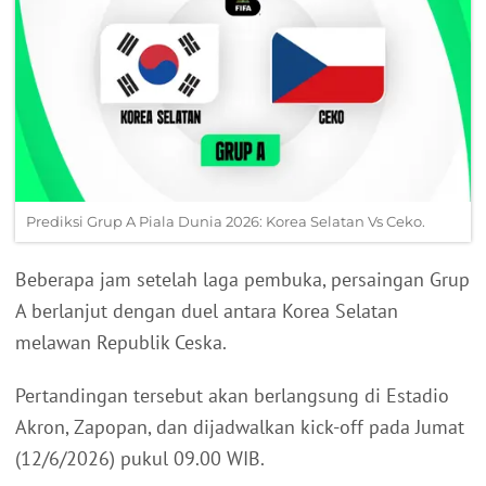
Prediksi Grup A Piala Dunia 2026: Korea Selatan Vs Ceko.
Beberapa jam setelah laga pembuka, persaingan Grup
A berlanjut dengan duel antara Korea Selatan
melawan Republik Ceska.
Pertandingan tersebut akan berlangsung di Estadio
Akron, Zapopan, dan dijadwalkan kick-off pada Jumat
(12/6/2026) pukul 09.00 WIB.