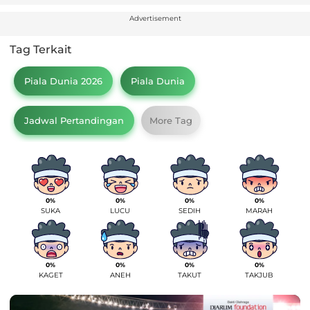
Advertisement
Tag Terkait
Piala Dunia 2026
Piala Dunia
Jadwal Pertandingan
More Tag
0%
0%
0%
0%
SUKA
LUCU
SEDIH
MARAH
0%
0%
0%
0%
KAGET
ANEH
TAKUT
TAKJUB