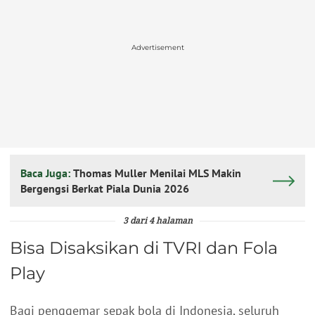
Advertisement
Baca Juga:
Thomas Muller Menilai MLS Makin
Bergengsi Berkat Piala Dunia 2026
3 dari 4 halaman
Bisa Disaksikan di TVRI dan Fola
Play
Bagi penggemar sepak bola di Indonesia, seluruh