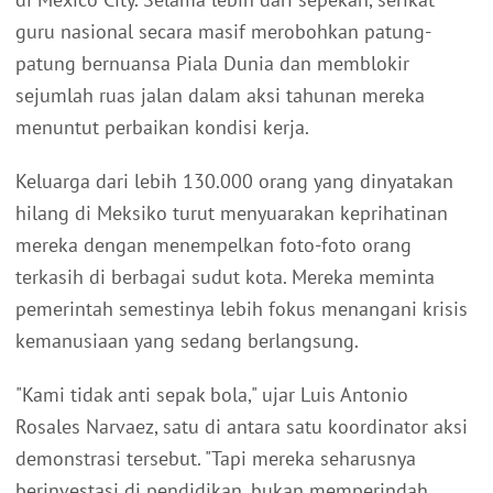
guru nasional secara masif merobohkan patung-
patung bernuansa Piala Dunia dan memblokir
sejumlah ruas jalan dalam aksi tahunan mereka
menuntut perbaikan kondisi kerja.
Keluarga dari lebih 130.000 orang yang dinyatakan
hilang di Meksiko turut menyuarakan keprihatinan
mereka dengan menempelkan foto-foto orang
terkasih di berbagai sudut kota. Mereka meminta
pemerintah semestinya lebih fokus menangani krisis
kemanusiaan yang sedang berlangsung.
"Kami tidak anti sepak bola," ujar Luis Antonio
Rosales Narvaez, satu di antara satu koordinator aksi
demonstrasi tersebut. "Tapi mereka seharusnya
berinvestasi di pendidikan, bukan memperindah