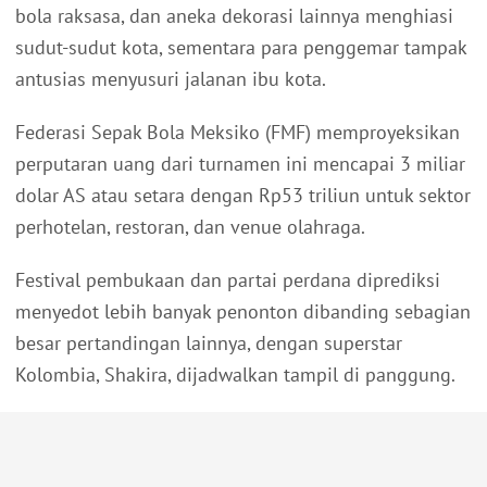
bola raksasa, dan aneka dekorasi lainnya menghiasi
sudut-sudut kota, sementara para penggemar tampak
antusias menyusuri jalanan ibu kota.
Federasi Sepak Bola Meksiko (FMF) memproyeksikan
perputaran uang dari turnamen ini mencapai 3 miliar
dolar AS atau setara dengan Rp53 triliun untuk sektor
perhotelan, restoran, dan venue olahraga.
Festival pembukaan dan partai perdana diprediksi
menyedot lebih banyak penonton dibanding sebagian
besar pertandingan lainnya, dengan superstar
Kolombia, Shakira, dijadwalkan tampil di panggung.