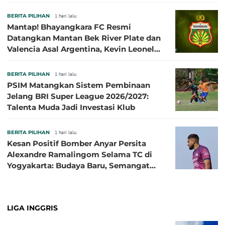
BERITA PILIHAN
1 hari lalu
Mantap! Bhayangkara FC Resmi
Datangkan Mantan Bek River Plate dan
Valencia Asal Argentina, Kevin Leonel
Sibille
BERITA PILIHAN
1 hari lalu
PSIM Matangkan Sistem Pembinaan
Jelang BRI Super League 2026/2027:
Talenta Muda Jadi Investasi Klub
BERITA PILIHAN
1 hari lalu
Kesan Positif Bomber Anyar Persita
Alexandre Ramalingom Selama TC di
Yogyakarta: Budaya Baru, Semangat
Baru!
LIGA INGGRIS