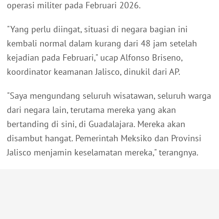
operasi militer pada Februari 2026.
"Yang perlu diingat, situasi di negara bagian ini
kembali normal dalam kurang dari 48 jam setelah
kejadian pada Februari," ucap Alfonso Briseno,
koordinator keamanan Jalisco, dinukil dari AP.
"Saya mengundang seluruh wisatawan, seluruh warga
dari negara lain, terutama mereka yang akan
bertanding di sini, di Guadalajara. Mereka akan
disambut hangat. Pemerintah Meksiko dan Provinsi
Jalisco menjamin keselamatan mereka," terangnya.