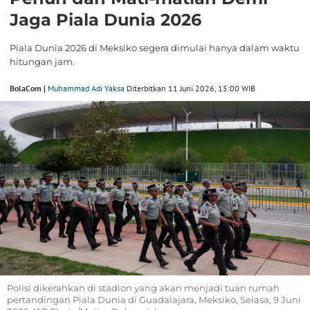
Jaga Piala Dunia 2026
Piala Dunia 2026 di Meksiko segera dimulai hanya dalam waktu
hitungan jam.
BolaCom |
Muhammad Adi Yaksa
Diterbitkan 11 Juni 2026, 15:00 WIB
Polisi dikerahkan di stadion yang akan menjadi tuan rumah
pertandingan Piala Dunia di Guadalajara, Meksiko, Selasa, 9 Juni