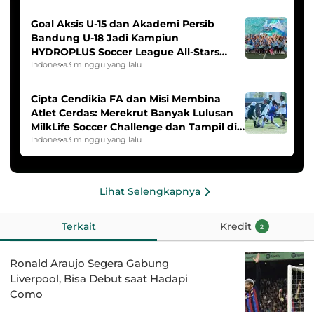
Goal Aksis U-15 dan Akademi Persib
Bandung U-18 Jadi Kampiun
HYDROPLUS Soccer League All-Stars
2025/2026
Indonesia
3 minggu yang lalu
Cipta Cendikia FA dan Misi Membina
Atlet Cerdas: Merekrut Banyak Lulusan
MilkLife Soccer Challenge dan Tampil di
HYDROPLUS Soccer League
Indonesia
3 minggu yang lalu
Lihat Selengkapnya
Terkait
Kredit
2
Ronald Araujo Segera Gabung
Liverpool, Bisa Debut saat Hadapi
Como