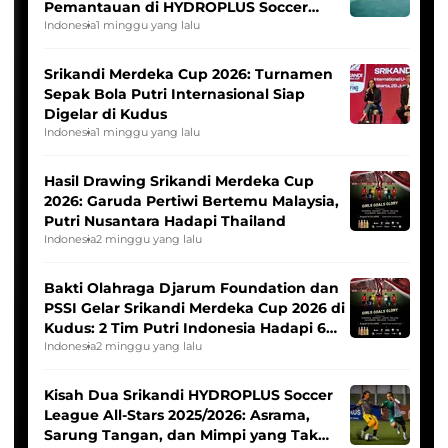
Pemantauan di HYDROPLUS Soccer
League
Indonesia
1 minggu yang lalu
Srikandi Merdeka Cup 2026: Turnamen
Sepak Bola Putri Internasional Siap
Digelar di Kudus
Indonesia
1 minggu yang lalu
Hasil Drawing Srikandi Merdeka Cup
2026: Garuda Pertiwi Bertemu Malaysia,
Putri Nusantara Hadapi Thailand
Indonesia
2 minggu yang lalu
Bakti Olahraga Djarum Foundation dan
PSSI Gelar Srikandi Merdeka Cup 2026 di
Kudus: 2 Tim Putri Indonesia Hadapi 6
Tim Asia
Indonesia
2 minggu yang lalu
Kisah Dua Srikandi HYDROPLUS Soccer
League All-Stars 2025/2026: Asrama,
Sarung Tangan, dan Mimpi yang Tak