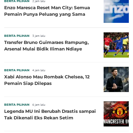
BERITA PILIHAN
2 jam lalu
Enzo Maresca Reset Man City: Semua
Pemain Punya Peluang yang Sama
BERITA PILIHAN
3 jam lalu
Transfer Bruno Guimaraes Rampung,
Arsenal Mulai Bidik Iliman Ndiaye
BERITA PILIHAN
4 jam lalu
Xabi Alonso Mau Rombak Chelsea, 12
Pemain Siap Dilepas
BERITA PILIHAN
6 jam lalu
Legenda MU Ini Berubah Drastis sampai
Tak Dikenali Eks Rekan Setim