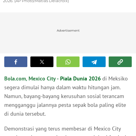
2026. (AP Photo/Matias Delacroix)
Advertisement
Bola.com, Mexico City -
Piala Dunia 2026
di Meksiko
segera dimulai hanya dalam waktu hitungan jam.
Namun, bayang-bayang kerusuhan sosial terancam
mengganggu jalannya pesta sepak bola paling elite
di dunia tersebut.
Demonstrasi yang terus membesar di Mexico City