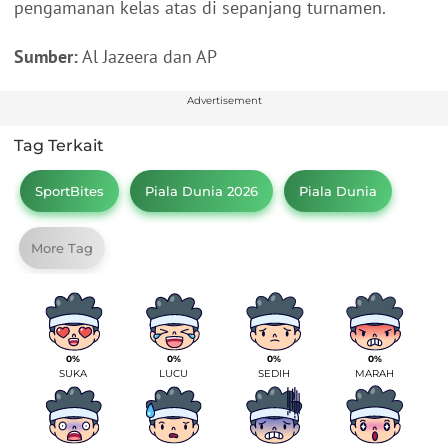
pengamanan kelas atas di sepanjang turnamen.
Sumber:
Al Jazeera dan AP
Advertisement
Tag Terkait
SportBites
Piala Dunia 2026
Piala Dunia
More Tag
0%
0%
0%
0%
SUKA
LUCU
SEDIH
MARAH