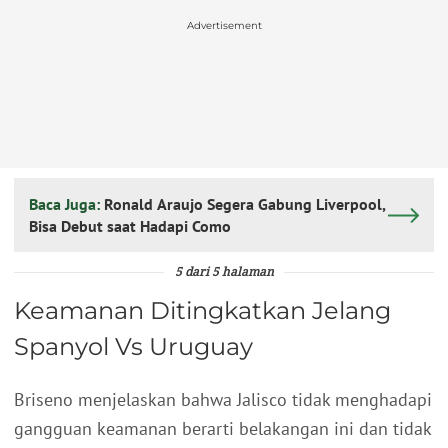
Advertisement
Baca Juga:
Ronald Araujo Segera Gabung Liverpool,
Bisa Debut saat Hadapi Como
5 dari 5 halaman
Keamanan Ditingkatkan Jelang
Spanyol Vs Uruguay
Briseno menjelaskan bahwa Jalisco tidak menghadapi
gangguan keamanan berarti belakangan ini dan tidak