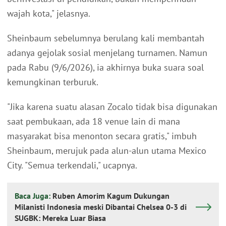
wajah kota," jelasnya.
Sheinbaum sebelumnya berulang kali membantah
adanya gejolak sosial menjelang turnamen. Namun
pada Rabu (9/6/2026), ia akhirnya buka suara soal
kemungkinan terburuk.
"Jika karena suatu alasan Zocalo tidak bisa digunakan
saat pembukaan, ada 18 venue lain di mana
masyarakat bisa menonton secara gratis," imbuh
Sheinbaum, merujuk pada alun-alun utama Mexico
City. "Semua terkendali," ucapnya.
Baca Juga:
Ruben Amorim Kagum Dukungan
Milanisti Indonesia meski Dibantai Chelsea 0-3 di
SUGBK: Mereka Luar Biasa