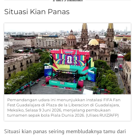
2 dari 5 halaman
Situasi Kian Panas
Pemandangan udara ini menunjukkan instalasi FIFA Fan
Fest Guadalajara di Plaza de la Liberacion di Guadalajara,
Meksiko, Selasa 9 Juni 2026, menjelang pembukaan
turnamen sepak bola Piala Dunia 2026. (Ulises RUIZ/AFP)
Situasi kian panas seiring membludaknya tamu dari