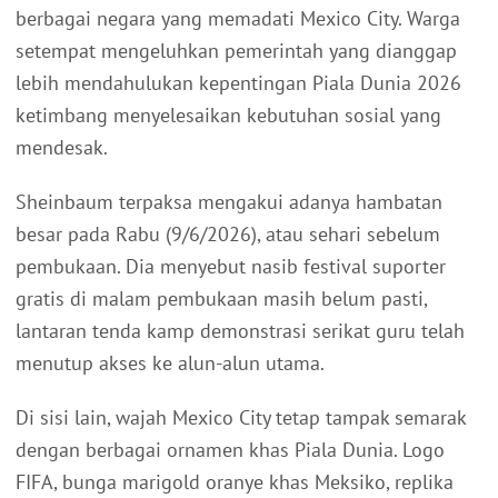
berbagai negara yang memadati Mexico City. Warga
setempat mengeluhkan pemerintah yang dianggap
lebih mendahulukan kepentingan Piala Dunia 2026
ketimbang menyelesaikan kebutuhan sosial yang
mendesak.
Sheinbaum terpaksa mengakui adanya hambatan
besar pada Rabu (9/6/2026), atau sehari sebelum
pembukaan. Dia menyebut nasib festival suporter
gratis di malam pembukaan masih belum pasti,
lantaran tenda kamp demonstrasi serikat guru telah
menutup akses ke alun-alun utama.
Di sisi lain, wajah Mexico City tetap tampak semarak
dengan berbagai ornamen khas Piala Dunia. Logo
FIFA, bunga marigold oranye khas Meksiko, replika