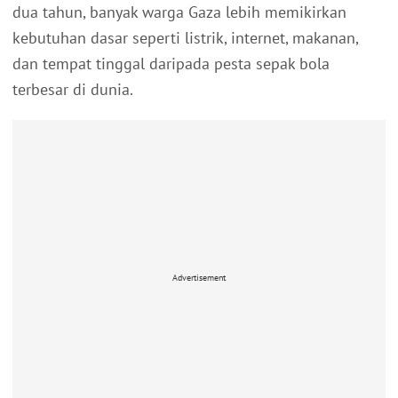
dua tahun, banyak warga Gaza lebih memikirkan
kebutuhan dasar seperti listrik, internet, makanan,
dan tempat tinggal daripada pesta sepak bola
terbesar di dunia.
Advertisement