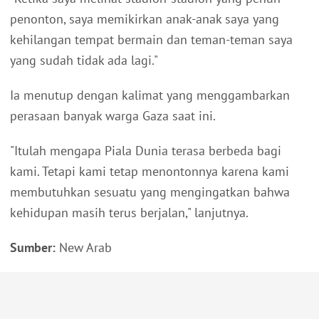
penonton, saya memikirkan anak-anak saya yang
kehilangan tempat bermain dan teman-teman saya
yang sudah tidak ada lagi."
Ia menutup dengan kalimat yang menggambarkan
perasaan banyak warga Gaza saat ini.
"Itulah mengapa Piala Dunia terasa berbeda bagi
kami. Tetapi kami tetap menontonnya karena kami
membutuhkan sesuatu yang mengingatkan bahwa
kehidupan masih terus berjalan," lanjutnya.
Sumber:
New Arab