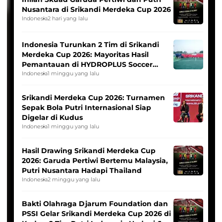
Nusantara di Srikandi Merdeka Cup 2026
Indonesia
2 hari yang lalu
Indonesia Turunkan 2 Tim di Srikandi
Merdeka Cup 2026: Mayoritas Hasil
Pemantauan di HYDROPLUS Soccer
League
Indonesia
1 minggu yang lalu
Srikandi Merdeka Cup 2026: Turnamen
Sepak Bola Putri Internasional Siap
Digelar di Kudus
Indonesia
1 minggu yang lalu
Hasil Drawing Srikandi Merdeka Cup
2026: Garuda Pertiwi Bertemu Malaysia,
Putri Nusantara Hadapi Thailand
Indonesia
2 minggu yang lalu
Bakti Olahraga Djarum Foundation dan
PSSI Gelar Srikandi Merdeka Cup 2026 di