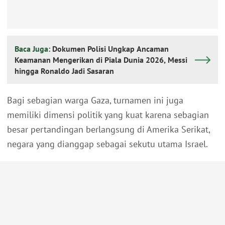
Baca Juga:
Dokumen Polisi Ungkap Ancaman
Keamanan Mengerikan di Piala Dunia 2026, Messi
hingga Ronaldo Jadi Sasaran
Bagi sebagian warga Gaza, turnamen ini juga
memiliki dimensi politik yang kuat karena sebagian
besar pertandingan berlangsung di Amerika Serikat,
negara yang dianggap sebagai sekutu utama Israel.