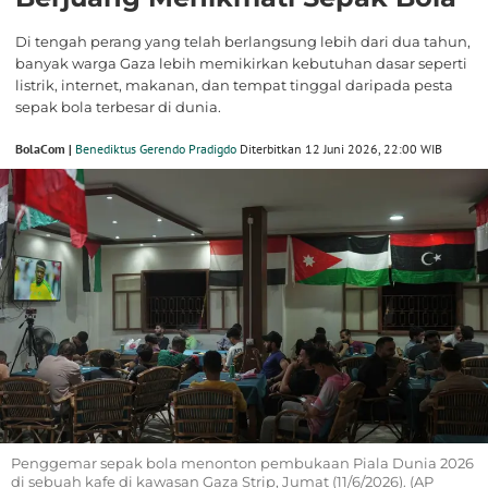
Di tengah perang yang telah berlangsung lebih dari dua tahun,
banyak warga Gaza lebih memikirkan kebutuhan dasar seperti
listrik, internet, makanan, dan tempat tinggal daripada pesta
sepak bola terbesar di dunia.
BolaCom |
Benediktus Gerendo Pradigdo
Diterbitkan 12 Juni 2026, 22:00 WIB
Penggemar sepak bola menonton pembukaan Piala Dunia 2026
di sebuah kafe di kawasan Gaza Strip, Jumat (11/6/2026). (AP