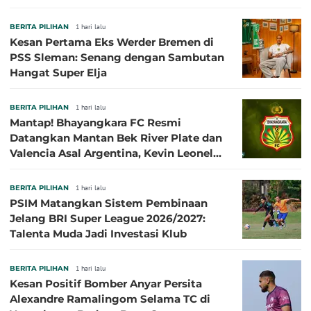
BERITA PILIHAN
1 hari lalu
Kesan Pertama Eks Werder Bremen di
PSS Sleman: Senang dengan Sambutan
Hangat Super Elja
BERITA PILIHAN
1 hari lalu
Mantap! Bhayangkara FC Resmi
Datangkan Mantan Bek River Plate dan
Valencia Asal Argentina, Kevin Leonel
Sibille
BERITA PILIHAN
1 hari lalu
PSIM Matangkan Sistem Pembinaan
Jelang BRI Super League 2026/2027:
Talenta Muda Jadi Investasi Klub
BERITA PILIHAN
1 hari lalu
Kesan Positif Bomber Anyar Persita
Alexandre Ramalingom Selama TC di