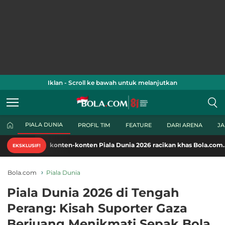
Iklan - Scroll ke bawah untuk melanjutkan
PIALA DUNIA
PROFIL TIM
FEATURE
DARI ARENA
J
ti konten-konten Piala Dunia 2026 racikan khas Bola.com. Klik di sini!
EKSKLUSIF!
Bola.com
Piala Dunia
Piala Dunia 2026 di Tengah
Perang: Kisah Suporter Gaza
Berjuang Menikmati Sepak Bola