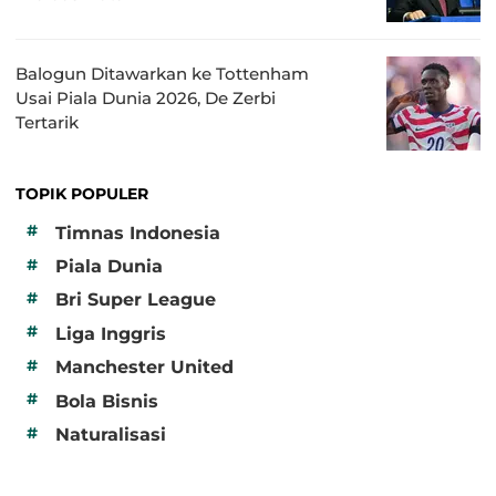
Balogun Ditawarkan ke Tottenham
Usai Piala Dunia 2026, De Zerbi
Tertarik
TOPIK POPULER
#
Timnas Indonesia
#
Piala Dunia
#
Bri Super League
#
Liga Inggris
#
Manchester United
#
Bola Bisnis
#
Naturalisasi