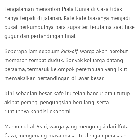
Pengalaman menonton Piala Dunia di Gaza tidak
hanya terjadi di jalanan. Kafe-kafe biasanya menjadi
pusat berkumpulnya para suporter, terutama saat fase
gugur dan pertandingan final.
Beberapa jam sebelum
kick-off
, warga akan berebut
memesan tempat duduk. Banyak keluarga datang
bersama, termasuk kelompok perempuan yang ikut
menyaksikan pertandingan di layar besar.
Kini sebagian besar kafe itu telah hancur atau tutup
akibat perang, pengungsian berulang, serta
runtuhnya kondisi ekonomi.
Mahmoud al-Ashi, warga yang mengungsi dari Kota
Gaza, mengenang masa-masa itu dengan perasaan