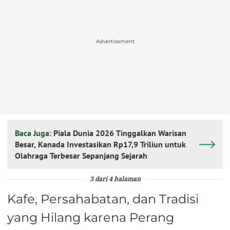
Advertisement
Baca Juga:
Piala Dunia 2026 Tinggalkan Warisan
Besar, Kanada Investasikan Rp17,9 Triliun untuk
Olahraga Terbesar Sepanjang Sejarah
3 dari 4 halaman
Kafe, Persahabatan, dan Tradisi
yang Hilang karena Perang