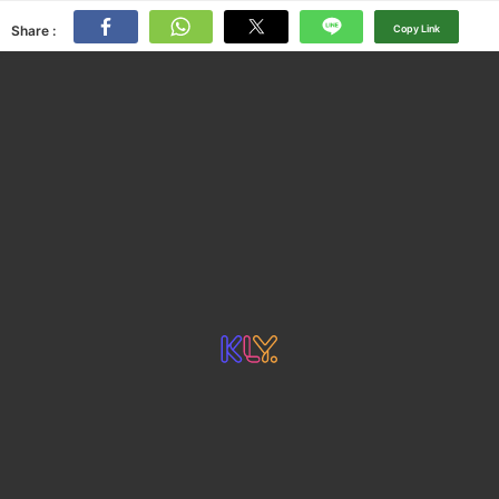
Share :
Copy Link