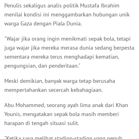
Penulis sekaligus analis politik Mustafa Ibrahim
menilai kondisi ini menggambarkan hubungan unik
warga Gaza dengan Piala Dunia.
"Wajar jika orang ingin menikmati sepak bola, tetapi
juga wajar jika mereka merasa dunia sedang berpesta
sementara mereka terus menghadapi kematian,
pengungsian, dan penderitaan."
Meski demikian, banyak warga tetap berusaha
mempertahankan secercah kebahagiaan.
Abu Mohammed, seorang ayah lima anak dari Khan
Younis, mengatakan sepak bola masih memberi
harapan di tengah situasi sulit.
"Ketika saya melihat stadion-stadion yang penuh